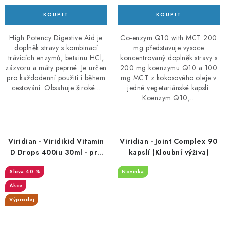
High Potency Digestive Aid je
Co-enzym Q10 with MCT 200
doplněk stravy s kombinací
mg představuje vysoce
trávicích enzymů, betainu HCl,
koncentrovaný doplněk stravy s
zázvoru a máty peprné. Je určen
200 mg koenzymu Q10 a 100
pro každodenní použití i během
mg MCT z kokosového oleje v
cestování. Obsahuje široké...
jedné vegetariánské kapsli.
Koenzym Q10,...
Viridian - Viridikid Vitamin
Viridian - Joint Complex 90
D Drops 400iu 30ml - pro
kapslí (Kloubní výživa)
děti - DMS 6/26
40 %
Novinka
Akce
Výprodej