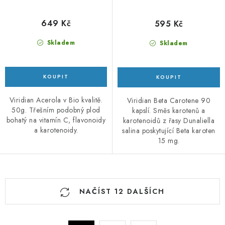
649 Kč
595 Kč
Skladem
Skladem
Viridian Acerola v Bio kvalitě.
Viridian Beta Carotene 90
50g. Třešním podobný plod
kapslí. Směs karotenů a
bohatý na vitamín C, flavonoidy
karotenoidů z řasy Dunaliella
a karotenoidy.
salina poskytující Beta karoten
15 mg.
O
NAČÍST 12 DALŠÍCH
v
l
á