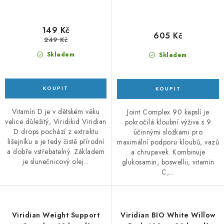
149 Kč
605 Kč
249 Kč
Skladem
Skladem
Vitamín D je v dětském věku
Joint Complex 90 kapslí je
velice důležitý, Viridikid Viridian
pokročilá kloubní výživa s 9
D drops pochází z extraktu
účinnými složkami pro
lišejníku a je tedy čistě přírodní
maximální podporu kloubů, vazů
a dobře vstřebatelný. Základem
a chrupavek. Kombinuje
je slunečnicový olej...
glukosamin, boswellii, vitamin
C,...
Viridian Weight Support
Viridian BIO White Willow