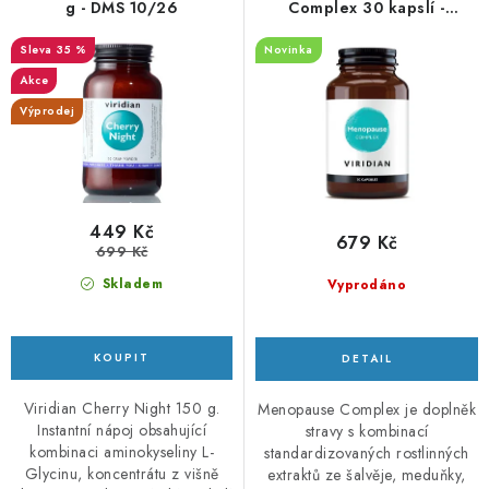
o
r
g - DMS 10/26
Complex 30 kapslí -
Podpora žen v období
d
o
35 %
Novinka
menopauzy
u
d
Akce
k
u
Výprodej
t
k
ů
t
ů
449 Kč
679 Kč
699 Kč
Skladem
Vyprodáno
Viridian Cherry Night 150 g.
Menopause Complex je doplněk
Instantní nápoj obsahující
stravy s kombinací
kombinaci aminokyseliny L-
standardizovaných rostlinných
Glycinu, koncentrátu z višně
extraktů ze šalvěje, meduňky,