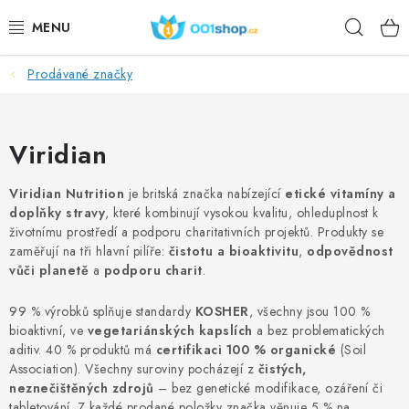
Přejít
Hleda
na
obsah
Prodávané značky
DOPLŇKY STRAVY
KOSMETIKA
Viridian
SPORT
Viridian Nutrition
je britská značka nabízející
etické vitamíny a
doplňky stravy
, které kombinují vysokou kvalitu, ohleduplnost k
POTRAVINY
životnímu prostředí a podporu charitativních projektů. Produkty se
zaměřují na tři hlavní pilíře:
čistotu a bioaktivitu
,
odpovědnost
TÉMATA
vůči planetě
a
podporu charit
.
99 % výrobků splňuje standardy
KOSHER
, všechny jsou 100 %
AKCE
bioaktivní, ve
vegetariánských kapslích
a bez problematických
aditiv. 40 % produktů má
certifikaci 100 % organické
(Soil
DÁRKY
Association). Všechny suroviny pocházejí z
čistých,
neznečištěných zdrojů
– bez genetické modifikace, ozáření či
tabletování. Z každé prodané položky značka věnuje 5 % na