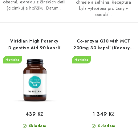
obecné, extraktu z čínských datlí
chmele a šafránu. Receptura
(cicimku) a hořčíku. Datum...
byla vytvořena pro ženy v
období...
Viridian High Potency
Co-enzym Q10 with MCT
Digestive Aid 90 kapslí
200mg 30 kapslí (Koenzym
Q10)
Novinka
Novinka
439 Kč
1 349 Kč
Skladem
Skladem