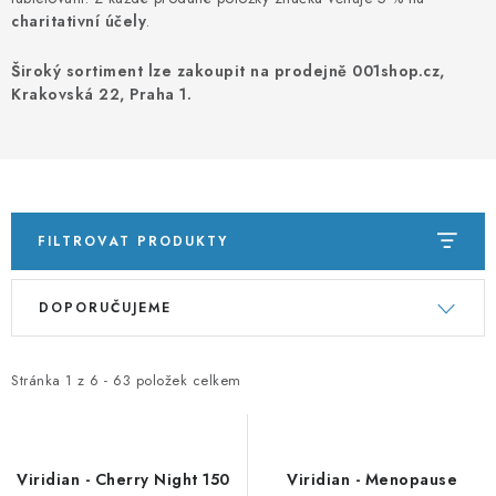
PORADNA
charitativní účely
.
ZNAČKY
Široký sortiment lze zakoupit na prodejně 001shop.cz,
Krakovská 22, Praha 1.
Jak nakupovat
Obchodní podmínky
Podmínky ochrany osobních údajů
Kontakty
Natural Health Store
Slovník pojmů
Mapa serveru
Moje objednávka
FILTROVAT PRODUKTY
V
Ř
DOPORUČUJEME
ý
a
p
z
i
e
Stránka
1
z
6
-
63
položek celkem
s
n
p
í
r
p
Viridian - Cherry Night 150
Viridian - Menopause