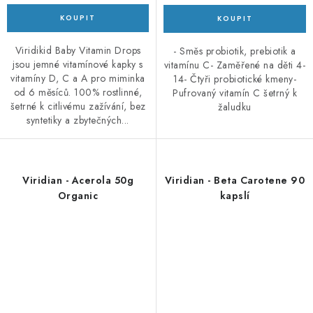
Viridikid Baby Vitamin Drops
- Směs probiotik, prebiotik a
jsou jemné vitamínové kapky s
vitamínu C- Zaměřené na děti 4-
vitamíny D, C a A pro miminka
14- Čtyři probiotické kmeny-
od 6 měsíců. 100% rostlinné,
Pufrovaný vitamín C šetrný k
šetrné k citlivému zažívání, bez
žaludku
syntetiky a zbytečných...
Viridian - Acerola 50g
Viridian - Beta Carotene 90
Organic
kapslí