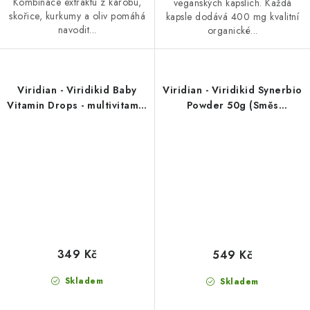
Kombinace extraktu z karobu,
veganských kapslích. Každá
skořice, kurkumy a oliv pomáhá
kapsle dodává 400 mg kvalitní
navodit...
organické...
Viridian - Viridikid Baby
Viridian - Viridikid Synerbio
Vitamin Drops - multivitamín
Powder 50g (Směs
pro děti od 6 měsíců - 50 ml
probiotik, prebiotik a
vitamínu C pro děti)
349 Kč
549 Kč
Skladem
Skladem