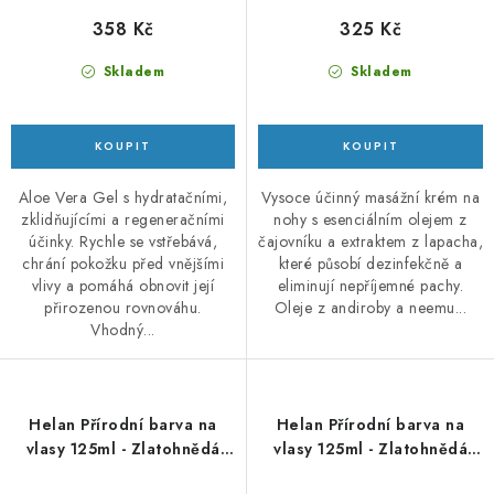
358 Kč
325 Kč
Skladem
Skladem
Aloe Vera Gel s hydratačními,
Vysoce účinný masážní krém na
zklidňujícími a regeneračními
nohy s esenciálním olejem z
účinky. Rychle se vstřebává,
čajovníku a extraktem z lapacha,
chrání pokožku před vnějšími
které působí dezinfekčně a
vlivy a pomáhá obnovit její
eliminují nepříjemné pachy.
přirozenou rovnováhu.
Oleje z andiroby a neemu...
Vhodný...
Helan Přírodní barva na
Helan Přírodní barva na
vlasy 125ml - Zlatohnědá
vlasy 125ml - Zlatohnědá
světle hnědá 5.3
tmavě blond 6.3