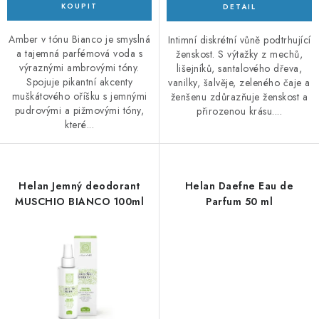
Amber v tónu Bianco je smyslná
Intimní diskrétní vůně podtrhující
a tajemná parfémová voda s
ženskost. S výtažky z mechů,
výraznými ambrovými tóny.
lišejníků, santalového dřeva,
Spojuje pikantní akcenty
vanilky, šalvěje, zeleného čaje a
muškátového oříšku s jemnými
ženšenu zdůrazňuje ženskost a
pudrovými a pižmovými tóny,
přirozenou krásu....
které...
Helan Jemný deodorant
Helan Daefne Eau de
MUSCHIO BIANCO 100ml
Parfum 50 ml