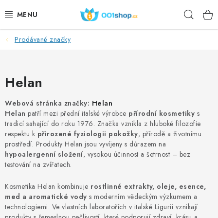
Přejít
Hleda
na
obsah
Prodávané značky
DOPLŇKY STRAVY
KOSMETIKA
Helan
SPORT
Webová stránka značky:
Helan
Helan
patří mezi přední italské výrobce
přírodní kosmetiky
s
POTRAVINY
tradicí sahající do roku 1976. Značka vznikla z hluboké filozofie
respektu k
přirozené fyziologii pokožky
, přírodě a životnímu
TÉMATA
prostředí. Produkty Helan jsou vyvíjeny s důrazem na
hypoalergenní složení
, vysokou účinnost a šetrnost – bez
testování na zvířatech.
AKCE
Kosmetika Helan kombinuje
rostlinné extrakty, oleje, esence,
DÁRKY
med a aromatické vody
s moderním vědeckým výzkumem a
technologiemi. Ve vlastních laboratořích v italské Ligurii vznikají
produkty s řemeslnou pečlivostí, které podporují zdraví, krásu a