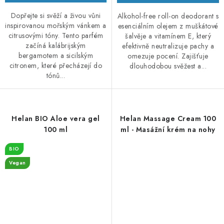
Dopřejte si svěží a živou vůni
Alkohol-free roll-on deodorant s
inspirovanou mořským vánkem a
esenciálním olejem z muškátové
citrusovými tóny. Tento parfém
šalvěje a vitamínem E, který
začíná kalábrijským
efektivně neutralizuje pachy a
bergamotem a sicilským
omezuje pocení. Zajišťuje
citronem, které přecházejí do
dlouhodobou svěžest a...
tónů...
Helan BIO Aloe vera gel
Helan Massage Cream 100
100 ml
ml - Masážní krém na nohy
BIO
Vegan