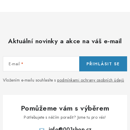
p
i
s
u
Aktuální novinky a akce na váš e-mail
E-mail
PŘIHLÁSIT SE
Vložením e-mailu souhlasíte s
podmínkami ochrany osobních údajů
Pomůžeme vám s výběrem
Potřebujete s něčím poradit? Jsme tu pro vás!
info
@
001shop.cz