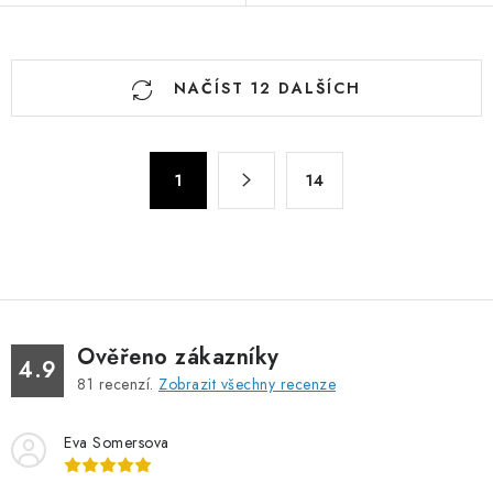
O
NAČÍST 12 DALŠÍCH
v
l
á
S
d
1
14
t
a
r
c
á
n
í
k
p
o
r
v
v
Ověřeno zákazníky
4.9
á
k
81
recenzí.
Zobrazit všechny recenze
n
y
í
v
Eva Somersova
ý