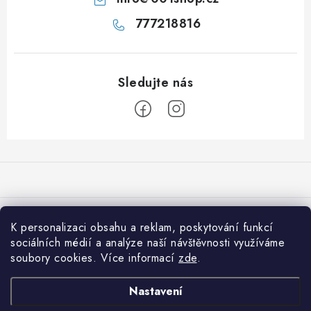
777218816
Z
á
p
a
Přijímáme online platby
t
K personalizaci obsahu a reklam, poskytování funkcí
í
sociálních médií a analýze naší návštěvnosti využíváme
Co je nového na 001shop
soubory cookies. Více informací
zde
.
Shiitake: Královna léčivých hub pro imunitu, srdce i vitalitu
Informace pro vás
Nastavení