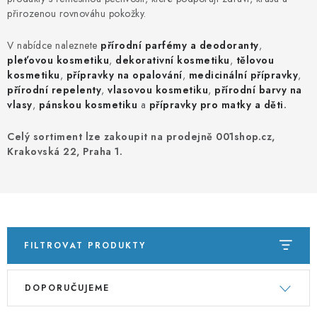
PORADNA
přirozenou rovnováhu pokožky.
ZNAČKY
V nabídce naleznete
přírodní parfémy a deodoranty
,
pleťovou kosmetiku
,
dekorativní kosmetiku
,
tělovou
kosmetiku
,
přípravky na opalování
,
medicinální přípravky
,
Jak nakupovat
Obchodní podmínky
přírodní repelenty
,
vlasovou kosmetiku
,
přírodní barvy na
Podmínky ochrany osobních údajů
Kontakty
vlasy
,
pánskou kosmetiku
a
přípravky pro matky a děti
.
Natural Health Store
Slovník pojmů
Mapa serveru
Celý sortiment lze zakoupit na prodejně 001shop.cz,
Moje objednávka
Krakovská 22, Praha 1.
FILTROVAT PRODUKTY
V
Ř
DOPORUČUJEME
ý
a