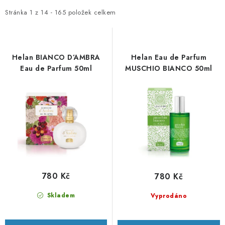
p
z
i
e
Stránka
1
z
14
-
165
položek celkem
s
n
p
í
r
p
Helan BIANCO D’AMBRA
Helan Eau de Parfum
o
r
Eau de Parfum 50ml
MUSCHIO BIANCO 50ml
d
o
u
d
k
u
t
k
ů
t
ů
780 Kč
780 Kč
Skladem
Vyprodáno