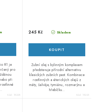
245 Kč
m
Skladem
o R1 je
Zubní olej s bylinným komplexem
určený pro
představuje přírodní alternativu
rážděnou
klasických zubních past. Kombinace
nebo při
rostlinných a éterických olejů z
rostlinné
máty, šalvěje, tymiánu, rozmarýnu a
..
hřebíčku...
Kód:
18228
Kód:
18225