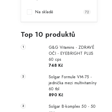
i
a
Na skladě
72
n
n
Top 10 produktů
í
p
G&G Vitamins - ZDRAVÉ
a
OČI - EYEBRIGHT PLUS
60 cps
n
748 Kč
e
Solgar Formule VM-75 -
t
l
jednička mezi multivitamíny
60 tbl
890 Kč
Solgar B-komplex 50 - 50