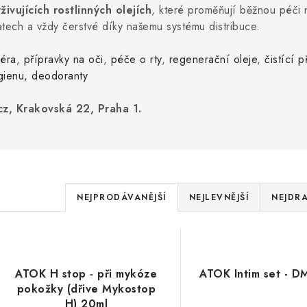
živujících rostlinných olejích
, které proměňují běžnou péči 
atech a vždy čerstvé díky našemu systému distribuce.
séra
,
přípravky na oči
,
péče o rty
,
regenerační oleje
,
čistící p
ygienu,
deodoranty
z, Krakovská 22, Praha 1.
Ř
NEJPRODÁVANĚJŠÍ
NEJLEVNĚJŠÍ
NEJDRA
a
V
z
ý
e
ATOK H stop - při mykóze
ATOK Intim set - 
p
pokožky (dřive Mykostop
n
H) 20ml