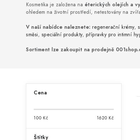
Kosmetika je založena na
éterických olejích a vy
ohledem na životní prostředí, netestovány na zvíř
V naší nabídce naleznete:
regenerační krémy
,
směsi
,
speciální produkty
,
přípravky pro intimní h
Sortiment lze zakoupit na prodejně 001shop.c
P
Cena
o
s
100
Kč
1620
Kč
t
r
Štítky