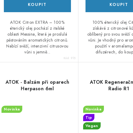
ATOK Citron EXTRA – 100%
100% éterický olej Ci
éterický olej pochází z italské
získává z citronové ků
oblasti Messina, která je proslulá
oblíbený pro svou svěží 
pěstováním aromatických citronů.
vůni. Je vhodný pro arom
Nabízí svěží, intenzivní citrusovou
použití v aromalamp
vůni s jemně...
difuzérech, do koupe
Kód:
915
ATOK - Balzám při oparech
ATOK Regeneračn
Herpason 6ml
Radio R1
Novinka
Novinka
Tip
Vegan