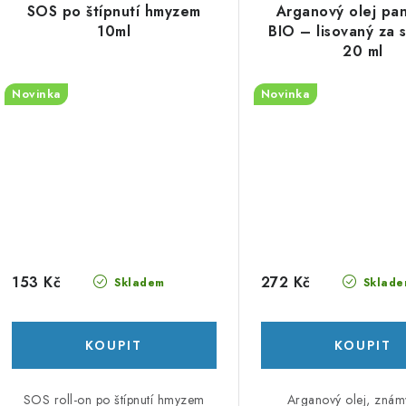
SOS po štípnutí hmyzem
Arganový olej pa
10ml
BIO – lisovaný za 
20 ml
Novinka
Novinka
153 Kč
272 Kč
Skladem
Sklade
SOS roll-on po štípnutí hmyzem
Arganový olej, znám