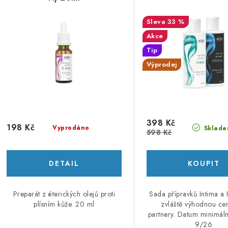
í
s
33 %
p
Akce
p
r
Tip
r
Výprodej
o
o
d
d
u
u
398 Kč
k
198 Kč
Vyprodáno
Sklade
598 Kč
k
t
ů
ů
Preparát z éterických olejů proti
Sada přípravků Intima a 
plísním kůže. 20 ml
zvláště výhodnou ce
partnery. Datum minimáln
9/26