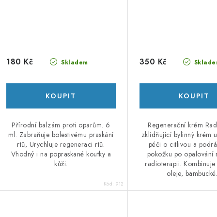
180 Kč
350 Kč
Skladem
Sklade
Přírodní balzám proti oparům. 6
Regenerační krém Radi
ml. Zabraňuje bolestivému praskání
zklidňující bylinný krém 
rtů, Urychluje regeneraci rtů.
péči o citlivou a pod
Vhodný i na popraskané koutky a
pokožku po opalování 
kůži.
radioterapii. Kombinuje 
oleje, bambucké.
Kód:
912