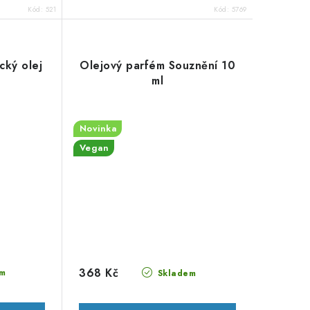
Kód:
521
Kód:
5769
cký olej
Olejový parfém Souznění 10
ml
Novinka
Vegan
368 Kč
m
Skladem