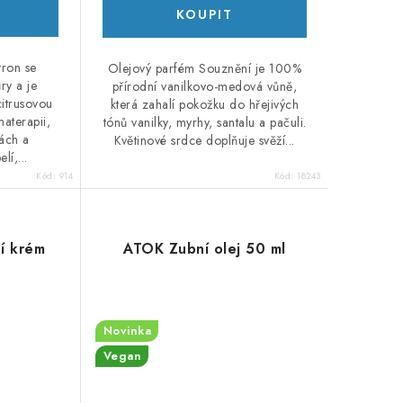
tron se
Olejový parfém Souznění je 100%
ry a je
přírodní vanilkovo-medová vůně,
citrusovou
která zahalí pokožku do hřejivých
aterapii,
tónů vanilky, myrhy, santalu a pačuli.
ách a
Květinové srdce doplňuje svěží...
lí,...
Kód:
914
Kód:
18243
í krém
ATOK Zubní olej 50 ml
Novinka
Vegan