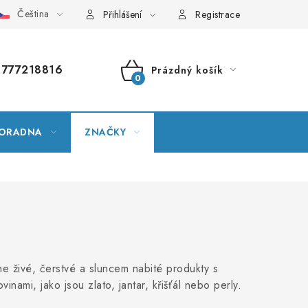
Čeština
vník pojmů
Mapa serveru
Moje objednávka
Přihlášení
Registrace
777218816
Prázdný košík
NÁKUPNÍ
KOŠÍK
ORADNA
ZNAČKY
me živé, čerstvé a sluncem nabité produkty s
inami, jako jsou zlato, jantar, křišťál nebo perly.