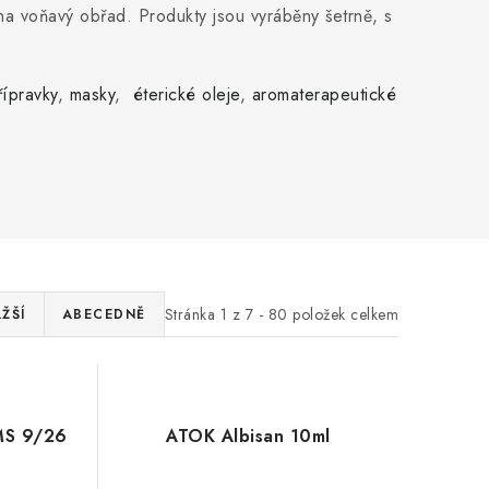
na voňavý obřad. Produkty jsou vyráběny šetrně, s
řípravky
,
masky
,
éterické oleje
,
aromaterapeutické
Stránka
1
z
7
-
80
položek celkem
ŽŠÍ
ABECEDNĚ
DMS 9/26
ATOK Albisan 10ml