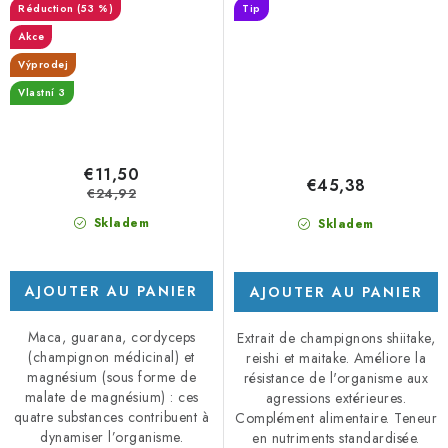
(53 %)
Tip
Akce
Výprodej
Vlastní 3
€11,50
€45,38
€24,92
Skladem
Skladem
AJOUTER AU PANIER
AJOUTER AU PANIER
Maca, guarana, cordyceps
Extrait de champignons shiitake,
(champignon médicinal) et
reishi et maitake. Améliore la
magnésium (sous forme de
résistance de l'organisme aux
malate de magnésium) : ces
agressions extérieures.
quatre substances contribuent à
Complément alimentaire. Teneur
dynamiser l’organisme.
en nutriments standardisée.