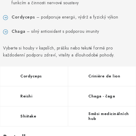
PORADNA
funkcím a činnosti nervové soustavy
MARQUES
Cordyceps
– podporuje energii, výdrž a fyzický výkon
Chaga
– silný antioxidant s podporou imunity
Jak nakupovat
Obchodní podmínky
Podmínky ochrany osobních údajů
Kontakty
Vyberte si houby v kapslích, prášku nebo tekuté formě pro
Natural Health Store
Glossaire
Plan du site
každodenní podporu zdraví, vitality a dlouhodobé pohody.
Ma commande
Cordyceps
Crinière de lion
Reishi
Chaga - čaga
Směsi medicinálních
Shiitake
hub