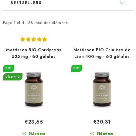
BESTSELLERS
i
r
s
i
t
d
Page
1
of
4
-
38
total des éléments
e
e
d
s
e
p
Mattisson BIO Cordyceps
Mattisson BIO Crinière de
s
r
525 mg - 60 gélules
Lion 400 mg - 60 gélules
p
o
BIO
BIO
r
d
Vlastní 3
o
u
d
i
u
t
i
s
t
€23,65
€30,31
s
Skladem
Skladem