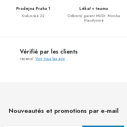
t
Prodejna Praha 1
Lékař v teamu
e
Krakovská 22
Odborný garant MUDr. Monika
s
Klaudysová
Vérifié par les clients
recenzí.
Voir tous les avis
Nouveautés et promotions par e-mail