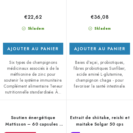
€22,62
€36,08
Skladem
Skladem
AJOUTER AU PANIER
AJOUTER AU PANIER
Six types de champignons
Baies d'açaï, probiotiques,
médicinaux associés à de la
fibres probiotiques Sunfiber,
méthionine de zinc pour
acide aminé L-glutamine,
soutenir le système immunitaire.
champignon chaga - pour
Complément alimentaire Teneur
favoriser la santé intestinale.
nutritionnelle standardisée. À...
Soutien énergétique
Extrait de shiitake, reishi et
Mattisson – 60 capsules -
maitake Solgar 50 cps
DMS 1/26