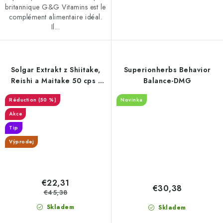
britannique G&G Vitamins est le
complément alimentaire idéal.
Il...
Solgar Extrakt z Shiitake,
Superionherbs Behavior
Reishi a Maitake 50 cps -
Balance-DMG
DMS 1/26
(50 %)
Novinka
Akce
Tip
Výprodej
€22,31
€30,38
€45,38
Skladem
Skladem