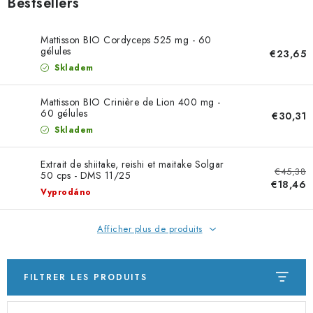
Bestsellers
Mattisson BIO Cordyceps 525 mg - 60
gélules
€23,65
Skladem
Mattisson BIO Crinière de Lion 400 mg -
60 gélules
€30,31
Skladem
Extrait de shiitake, reishi et maitake Solgar
€45,38
50 cps - DMS 11/25
€18,46
Vyprodáno
Afficher plus de produits
FILTRER LES PRODUITS
L
T