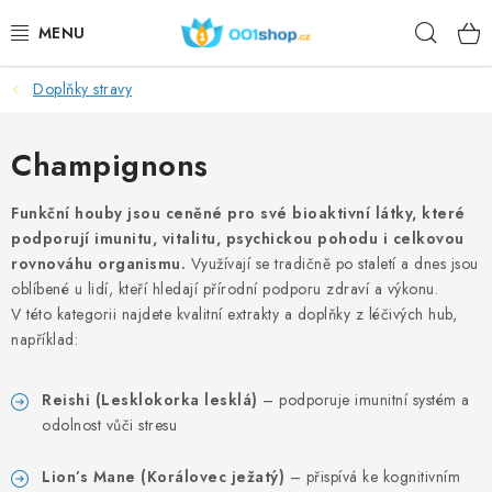
Aller
Rech
au
contenu
Doplňky stravy
DOPLŇKY STRAVY
PRODUITS DE BEAUTÉ
Champignons
SPORT
Funkční houby jsou ceněné pro své bioaktivní látky, které
podporují imunitu, vitalitu, psychickou pohodu i celkovou
rovnováhu organismu.
Využívají se tradičně po staletí a dnes jsou
DENRÉES ALIMENTAIRES
oblíbené u lidí, kteří hledají přírodní podporu zdraví a výkonu.
V této kategorii najdete kvalitní extrakty a doplňky z léčivých hub,
SUJETS
například:
ACTION
Reishi (Lesklokorka lesklá)
– podporuje imunitní systém a
odolnost vůči stresu
DÁRKY PRO ZDRAVÍ
Lion’s Mane (Korálovec ježatý)
– přispívá ke kognitivním