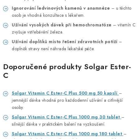
Ignorování ledvinových kamenů v anamnéze
– u těchto
osob je vhodná konzultace s lékařem.
Užívání vysokých dávek při hemochromatóze
– vitamín C
zvyšuje vstřebávání železa.
Užívání doplňků místo řešení zdravotních potíží
–
doplněk stravy není náhrada lékařské péče.
Doporučené produkty Solgar Ester-
C
Solgar Vitamin C Ester-C Plus 500 mg 50 kapslí
–
jemnější dávka vhodná pro každodenní užívání a citlivější
osoby.
Solgar Vitamin C Ester-C Plus 1000 mg 30 tablet
–
silnější dávka v praktickém balení na vyzkoušení.
Solgar Vitamin C Ester-C Plus 1000 mg 180 tablet
–