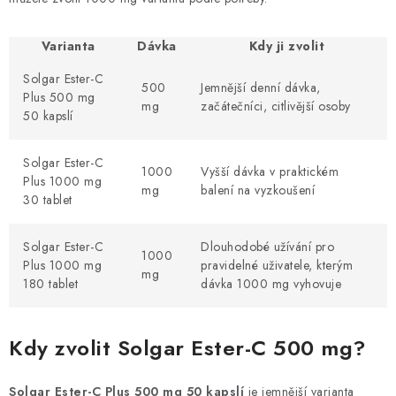
Varianta
Dávka
Kdy ji zvolit
Solgar Ester-C
500
Jemnější denní dávka,
Plus 500 mg
mg
začátečníci, citlivější osoby
50 kapslí
Solgar Ester-C
1000
Vyšší dávka v praktickém
Plus 1000 mg
mg
balení na vyzkoušení
30 tablet
Solgar Ester-C
Dlouhodobé užívání pro
1000
Plus 1000 mg
pravidelné uživatele, kterým
mg
180 tablet
dávka 1000 mg vyhovuje
Kdy zvolit Solgar Ester-C 500 mg?
Solgar Ester-C Plus 500 mg 50 kapslí
je jemnější varianta