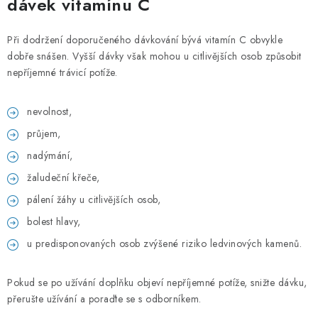
dávek vitamínu C
Při dodržení doporučeného dávkování bývá vitamín C obvykle
dobře snášen. Vyšší dávky však mohou u citlivějších osob způsobit
nepříjemné trávicí potíže.
nevolnost,
průjem,
nadýmání,
žaludeční křeče,
pálení žáhy u citlivějších osob,
bolest hlavy,
u predisponovaných osob zvýšené riziko ledvinových kamenů.
Pokud se po užívání doplňku objeví nepříjemné potíže, snižte dávku,
přerušte užívání a poraďte se s odborníkem.