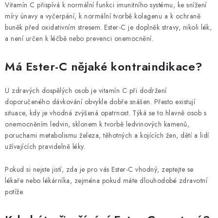
PORADNA
Vitamín C přispívá k normální funkci imunitního systému, ke snížení
míry únavy a vyčerpání, k normální tvorbě kolagenu a k ochraně
MARQUES
buněk před oxidativním stresem. Ester-C je doplněk stravy, nikoli lék,
a není určen k léčbě nebo prevenci onemocnění.
Jak nakupovat
Obchodní podmínky
Má Ester-C nějaké kontraindikace?
Podmínky ochrany osobních údajů
Kontakty
Natural Health Store
Glossaire
Plan du site
U zdravých dospělých osob je vitamín C při dodržení
Ma commande
doporučeného dávkování obvykle dobře snášen. Přesto existují
situace, kdy je vhodná zvýšená opatrnost. Týká se to hlavně osob s
onemocněním ledvin, sklonem k tvorbě ledvinových kamenů,
poruchami metabolismu železa, těhotných a kojících žen, dětí a lidí
užívajících pravidelně léky.
Pokud si nejste jistí, zda je pro vás Ester-C vhodný, zeptejte se
lékaře nebo lékárníka, zejména pokud máte dlouhodobé zdravotní
potíže.