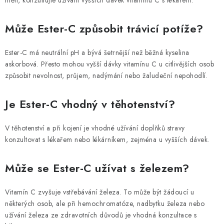
měli, konzultujte užívání vyšších dávek vitamínu C s lékařem.
Může Ester-C způsobit trávicí potíže?
Ester-C má neutrální pH a bývá šetrnější než běžná kyselina
askorbová. Přesto mohou vyšší dávky vitamínu C u citlivějších osob
způsobit nevolnost, průjem, nadýmání nebo žaludeční nepohodlí.
Je Ester-C vhodný v těhotenství?
V těhotenství a při kojení je vhodné užívání doplňků stravy
konzultovat s lékařem nebo lékárníkem, zejména u vyšších dávek.
Může se Ester-C užívat s železem?
Vitamín C zvyšuje vstřebávání železa. To může být žádoucí u
některých osob, ale při hemochromatóze, nadbytku železa nebo
užívání železa ze zdravotních důvodů je vhodná konzultace s