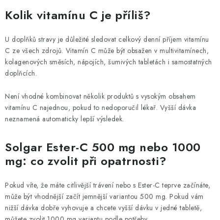
Kolik vitamínu C je příliš?
U doplňků stravy je důležité sledovat celkový denní příjem vitamínu
C ze všech zdrojů. Vitamín C může být obsažen v multivitamínech,
kolagenových směsích, nápojích, šumivých tabletách i samostatných
doplňcích.
Není vhodné kombinovat několik produktů s vysokým obsahem
vitamínu C najednou, pokud to nedoporučil lékař. Vyšší dávka
neznamená automaticky lepší výsledek.
Solgar Ester-C 500 mg nebo 1000
mg: co zvolit při opatrnosti?
Pokud víte, že máte citlivější trávení nebo s Ester-C teprve začínáte,
může být vhodnější začít jemnější variantou 500 mg. Pokud vám
nižší dávka dobře vyhovuje a chcete vyšší dávku v jedné tabletě,
můžete zvolit 1000 mg variantu podle potřeby.