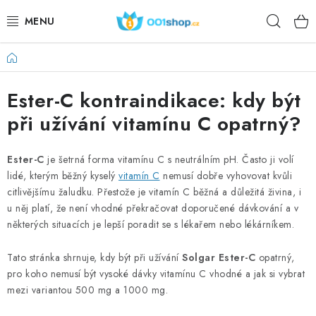
Aller
Rech
au
contenu
Accueil
DOPLŇKY STRAVY
Ester-C kontraindikace: kdy být
PRODUITS DE BEAUTÉ
při užívání vitamínu C opatrný?
SPORT
Ester-C
je šetrná forma vitamínu C s neutrálním pH. Často ji volí
DENRÉES ALIMENTAIRES
lidé, kterým běžný kyselý
vitamín C
nemusí dobře vyhovovat kvůli
citlivějšímu žaludku. Přestože je vitamín C běžná a důležitá živina, i
SUJETS
u něj platí, že není vhodné překračovat doporučené dávkování a v
některých situacích je lepší poradit se s lékařem nebo lékárníkem.
ACTION
Tato stránka shrnuje, kdy být při užívání
Solgar Ester-C
opatrný,
pro koho nemusí být vysoké dávky vitamínu C vhodné a jak si vybrat
DÁRKY PRO ZDRAVÍ
mezi variantou 500 mg a 1000 mg.