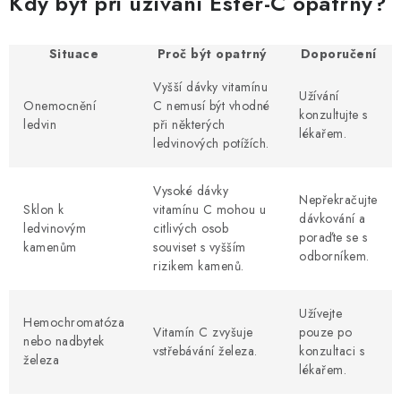
Kdy být při užívání Ester-C opatrný?
Situace
Proč být opatrný
Doporučení
Vyšší dávky vitamínu
Užívání
Onemocnění
C nemusí být vhodné
konzultujte s
ledvin
při některých
lékařem.
ledvinových potížích.
Vysoké dávky
Nepřekračujte
Sklon k
vitamínu C mohou u
dávkování a
ledvinovým
citlivých osob
poraďte se s
kamenům
souviset s vyšším
odborníkem.
rizikem kamenů.
Užívejte
Hemochromatóza
Vitamín C zvyšuje
pouze po
nebo nadbytek
vstřebávání železa.
konzultaci s
železa
lékařem.