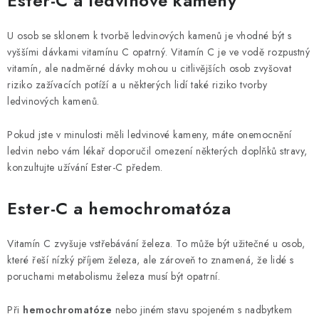
Ester-C a ledvinové kameny
U osob se sklonem k tvorbě ledvinových kamenů je vhodné být s
vyššími dávkami vitamínu C opatrný. Vitamín C je ve vodě rozpustný
vitamín, ale nadměrné dávky mohou u citlivějších osob zvyšovat
riziko zažívacích potíží a u některých lidí také riziko tvorby
ledvinových kamenů.
Pokud jste v minulosti měli ledvinové kameny, máte onemocnění
ledvin nebo vám lékař doporučil omezení některých doplňků stravy,
konzultujte užívání Ester-C předem.
Ester-C a hemochromatóza
Vitamín C zvyšuje vstřebávání železa. To může být užitečné u osob,
které řeší nízký příjem železa, ale zároveň to znamená, že lidé s
poruchami metabolismu železa musí být opatrní.
Při
hemochromatóze
nebo jiném stavu spojeném s nadbytkem