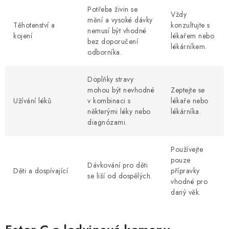
Potřeba živin se
Vždy
mění a vysoké dávky
Těhotenství a
konzultujte s
nemusí být vhodné
kojení
lékařem nebo
bez doporučení
lékárníkem.
odborníka.
Doplňky stravy
mohou být nevhodné
Zeptejte se
Užívání léků
v kombinaci s
lékaře nebo
některými léky nebo
lékárníka.
diagnózami.
Používejte
pouze
Dávkování pro děti
Děti a dospívající
přípravky
se liší od dospělých.
vhodné pro
daný věk.