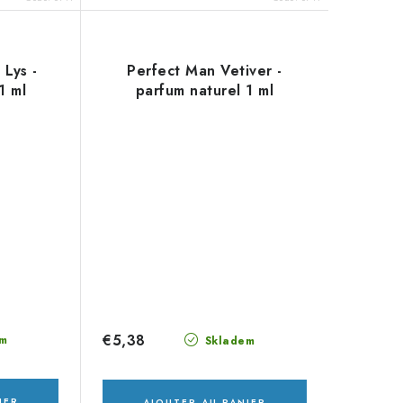
Lys -
Perfect Man Vetiver -
1 ml
parfum naturel 1 ml
€5,38
m
Skladem
IER
AJOUTER AU PANIER