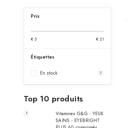
E
Prix
n
c
i
€
5
€
21
a
d
Étiquettes
t
r
En stock
7
é
Top 10 produits
Vitamines G&G - YEUX
SAINS - EYEBRIGHT
PLUS 60 comprimés