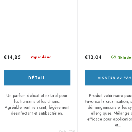
€14,85
€13,04
Vyprodáno
Sklade
DÉTAIL
AJOUTER AU PAN
Un parfum délicat et naturel pour
Produit vétérinaire pou
les humains et les chiens.
Favorise la cicatrisation, 
Agréablement relaxant, légèrement
démangeaisons et les 
désinfectant et antibactérien.
allergiques. Mélange d
efficace pour applicatio
et...
Code:
6740