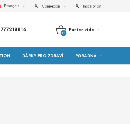
Français
ssaire
Plan du site
Ma commande
Connexion
Inscription
777218816
Panier vide
PANIER
D'ACHAT
TION
DÁRKY PRO ZDRAVÍ
PORADNA
MARQU