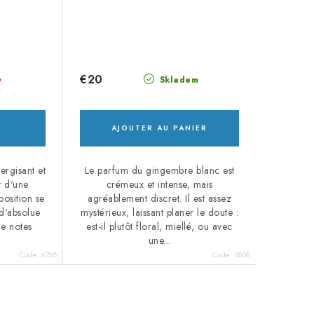
€20
o
Skladem
AJOUTER AU PANIER
ergisant et
Le parfum du gingembre blanc est
nt d'une
crémeux et intense, mais
osition se
agréablement discret. Il est assez
 d'absolue
mystérieux, laissant planer le doute :
de notes
est-il plutôt floral, miellé, ou avec
une...
Code:
6788
Code:
6808