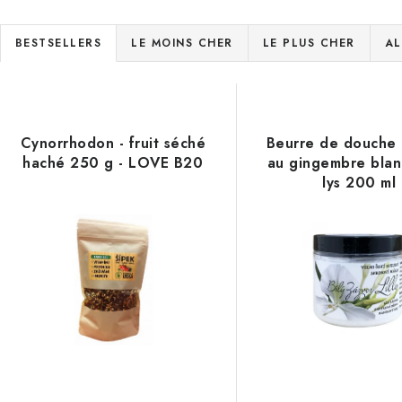
T
BESTSELLERS
LE MOINS CHER
LE PLUS CHER
AL
r
L
i
d
Cynorrhodon - fruit séché
Beurre de douche 
s
haché 250 g - LOVE B20
au gingembre blan
e
lys 200 ml
s
e
p
d
r
e
o
s
d
p
u