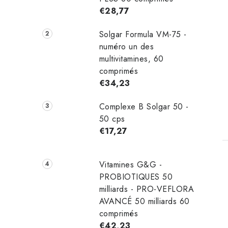
€28,77
Solgar Formula VM-75 -
numéro un des
multivitamines, 60
comprimés
i
€34,23
t
Complexe B Solgar 50 -
50 cps
€17,27
Vitamines G&G -
PROBIOTIQUES 50
milliards - PRO-VEFLORA
AVANCÉ 50 milliards 60
comprimés
€42,23