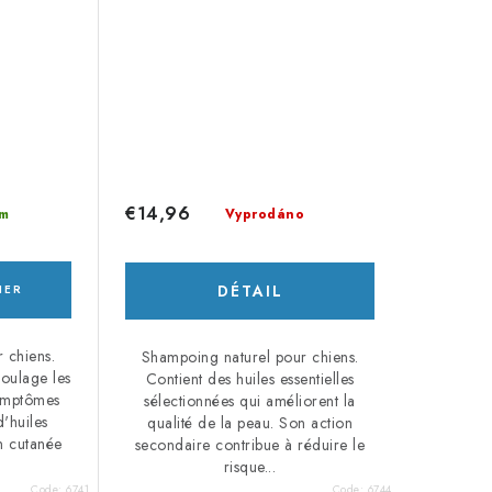
€14,96
Vyprodáno
m
DÉTAIL
IER
r chiens.
Shampoing naturel pour chiens.
soulage les
Contient des huiles essentielles
symptômes
sélectionnées qui améliorent la
'huiles
qualité de la peau. Son action
n cutanée
secondaire contribue à réduire le
risque...
Code:
6741
Code:
6744