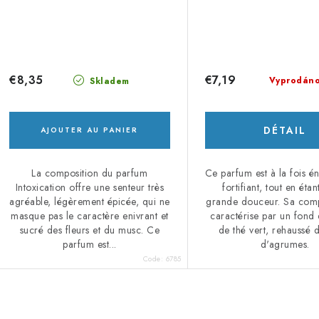
€8,35
€7,19
Vyprodán
Skladem
DÉTAIL
AJOUTER AU PANIER
La composition du parfum
Ce parfum est à la fois én
Intoxication offre une senteur très
fortifiant, tout en éta
agréable, légèrement épicée, qui ne
grande douceur. Sa comp
masque pas le caractère enivrant et
caractérise par un fond
sucré des fleurs et du musc. Ce
de thé vert, rehaussé 
parfum est...
d'agrumes.
Code:
6785