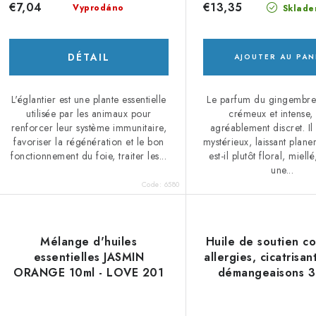
r
i
€7,04
€13,35
Vyprodáno
Sklade
o
t
d
s
DÉTAIL
AJOUTER AU PAN
u
L'églantier est une plante essentielle
Le parfum du gingembre 
utilisée par les animaux pour
crémeux et intense,
renforcer leur système immunitaire,
agréablement discret. Il
favoriser la régénération et le bon
mystérieux, laissant planer
s
fonctionnement du foie, traiter les...
est-il plutôt floral, miel
une...
Code:
6580
Mélange d'huiles
Huile de soutien co
essentielles JASMIN
allergies, cicatrisan
ORANGE 10ml - LOVE 201
démangeaisons 3
LOVE 23