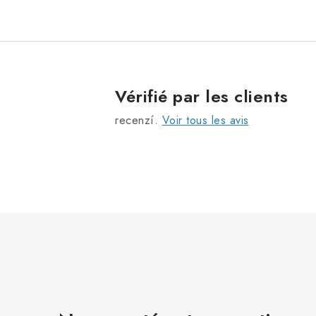
t
Vérifié par les clients
r
recenzí.
Voir tous les avis
l
l
i