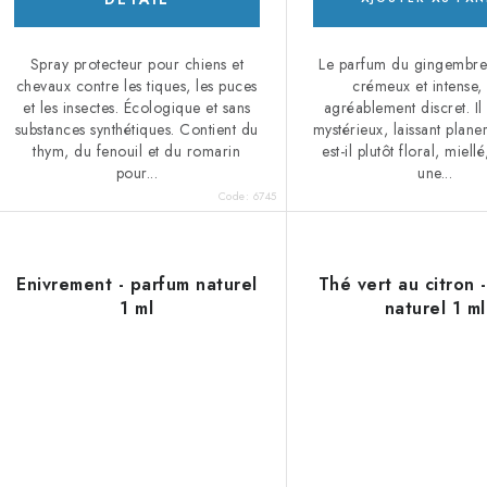
Spray protecteur pour chiens et
Le parfum du gingembre 
chevaux contre les tiques, les puces
crémeux et intense,
et les insectes. Écologique et sans
agréablement discret. Il
substances synthétiques. Contient du
mystérieux, laissant planer
thym, du fenouil et du romarin
est-il plutôt floral, miel
pour...
une...
Code:
6745
Enivrement - parfum naturel
Thé vert au citron 
1 ml
naturel 1 ml