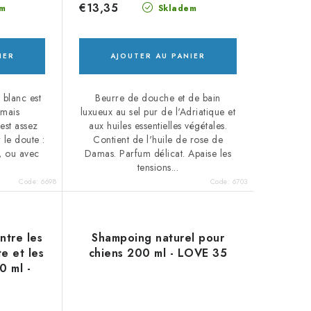
€13,35
m
Skladem
IER
AJOUTER AU PANIER
blanc est
Beurre de douche et de bain
 mais
luxueux au sel pur de l'Adriatique et
 est assez
aux huiles essentielles végétales.
 le doute :
Contient de l'huile de rose de
lé, ou avec
Damas. Parfum délicat. Apaise les
tensions...
Code:
6698
Code:
6703
ntre les
Shampoing naturel pour
te et les
chiens 200 ml - LOVE 35
0 ml -