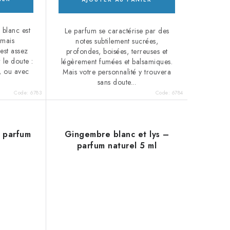
blanc est
Le parfum se caractérise par des
 mais
notes subtilement sucrées,
 est assez
profondes, boisées, terreuses et
 le doute :
légèrement fumées et balsamiques.
lé, ou avec
Mais votre personnalité y trouvera
sans doute...
Code:
6783
Code:
6784
- parfum
Gingembre blanc et lys –
parfum naturel 5 ml