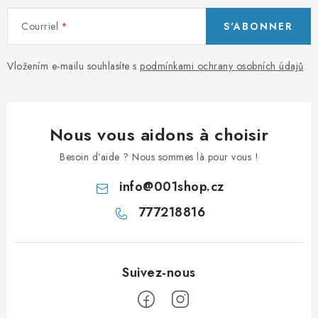
e
Courriel
S'ABONNER
s
Vložením e-mailu souhlasíte s
podmínkami ochrany osobních údajů
Nous vous aidons à choisir
Besoin d’aide ? Nous sommes là pour vous !
info
@
001shop.cz
777218816