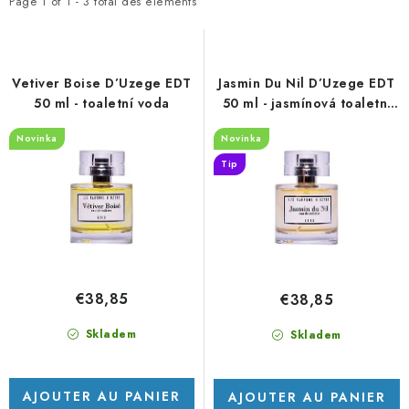
t
d
PORADNA
Page
1
of
1
-
3
total des éléments
e
e
MARQUES
d
s
e
p
Vetiver Boise D’Uzege EDT
Jasmin Du Nil D’Uzege EDT
Jak nakupovat
Obchodní podmínky
s
r
50 ml - toaletní voda
50 ml - jasmínová toaletní
voda
p
o
Podmínky ochrany osobních údajů
Kontakty
Novinka
Novinka
r
d
Natural Health Store
Glossaire
Plan du site
Tip
o
u
Ma commande
d
i
u
t
i
s
t
€38,85
€38,85
s
Skladem
Skladem
AJOUTER AU PANIER
AJOUTER AU PANIER