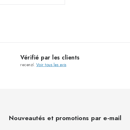
C
o
n
t
r
Vérifié par les clients
ô
recenzí.
Voir tous les avis
l
e
d
e
s
l
i
Nouveautés et promotions par e-mail
s
t