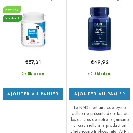
Komplex, 90 kapslí
gélules végétales
p
o
Novinka
r
d
Vlastní 3
o
u
d
i
u
t
i
s
t
€57,31
€49,92
s
Skladem
Skladem
AJOUTER AU PANIER
AJOUTER AU PANIER
Le NAD+ est une coenzyme
cellulaire présente dans toutes
les cellules de notre organisme
et essentielle à la production
d'adénosine triphosphate (ATP),