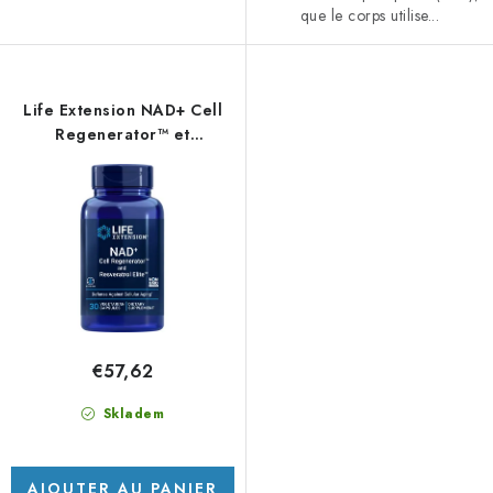
que le corps utilise...
Life Extension NAD+ Cell
Regenerator™ et
Resveratrol Elite™ - 30
gélules végétales
€57,62
Skladem
AJOUTER AU PANIER