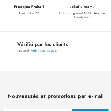
e
Prodejna Praha 1
Lékař v teamu
s
Krakovská 22
Odborný garant MUDr. Monika
l
Klaudysová
i
s
t
e
Vérifié par les clients
s
recenzí.
Voir tous les avis
Nouveautés et promotions par e-mail