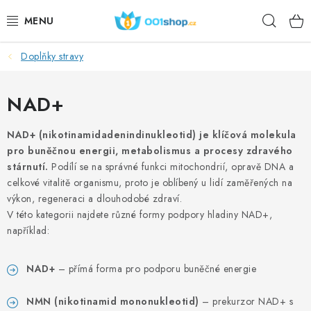
Aller
Rech
au
contenu
Doplňky stravy
DOPLŇKY STRAVY
PRODUITS DE BEAUTÉ
NAD+
SPORT
NAD+ (nikotinamidadenindinukleotid) je klíčová molekula
pro buněčnou energii, metabolismus a procesy zdravého
stárnutí.
Podílí se na správné funkci mitochondrií, opravě DNA a
DENRÉES ALIMENTAIRES
celkové vitalitě organismu, proto je oblíbený u lidí zaměřených na
výkon, regeneraci a dlouhodobé zdraví.
SUJETS
V této kategorii najdete různé formy podpory hladiny NAD+,
například:
ACTION
NAD+
– přímá forma pro podporu buněčné energie
DÁRKY PRO ZDRAVÍ
NMN (nikotinamid mononukleotid)
– prekurzor NAD+ s