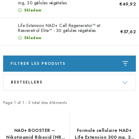
mg, 30 gélules végétales
€49,92
Skladem
Life Extension NAD+ Cell Regenerator™ et
Resveratrol Elite™ - 30 gélules végétales
€57,62
Skladem
FILTRER LES PRODUITS
L
T
BESTSELLERS
i
r
s
i
t
d
Page
1
of
1
-
3
total des éléments
e
e
d
s
e
p
NAD+ BOOSTER –
Formule cellulaire NAD+
s
r
Nikotinamid Ribosid (NR)
Life Extension 300 mg, 30