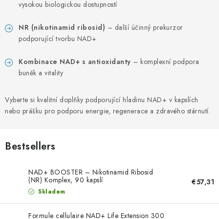
PORADNA
vysokou biologickou dostupností
MARQUES
NR (nikotinamid ribosid)
– další účinný prekurzor
podporující tvorbu NAD+
Jak nakupovat
Obchodní podmínky
Kombinace NAD+ s antioxidanty
– komplexní podpora
Podmínky ochrany osobních údajů
Kontakty
buněk a vitality
Natural Health Store
Glossaire
Plan du site
Ma commande
Vyberte si kvalitní doplňky podporující hladinu NAD+ v kapslích
nebo prášku pro podporu energie, regenerace a zdravého stárnutí.
Bestsellers
NAD+ BOOSTER – Nikotinamid Ribosid
(NR) Komplex, 90 kapslí
€57,31
Skladem
Formule cellulaire NAD+ Life Extension 300