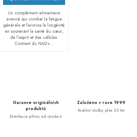
Un complément alimentaire
avancé qui combat la fatigue
générale et favorise la longévité
en soutenant la santé du cœur,
de l'esprit et des cellules.
Contient du NAD+...
C
o
n
t
r
Garance originálních
Založeno v roce 1999
ô
produktů
Kvalitní služby přes 25 let
l
Distribuce přímo od výrobců
e
d