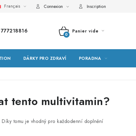
Français
ssaire
Plan du site
Ma commande
Connexion
Inscription
777218816
Panier vide
PANIER
D'ACHAT
TION
DÁRKY PRO ZDRAVÍ
PORADNA
MARQU
t tento multivitamin?
. Díky tomu je vhodný pro každodenní doplnění