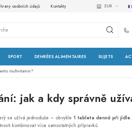
EUR
hrany osobních údajů
Kontakty
Natural Health Store
Glo
SPORT
DENRÉES ALIMENTAIRES
SUJETS
AC
ento multivitamin?
í: jak a kdy správně užíva
 který se užívá jednoduše – obvykle
1 tableta denně při jídle
utnosti kombinovat více samostatných přípravků.