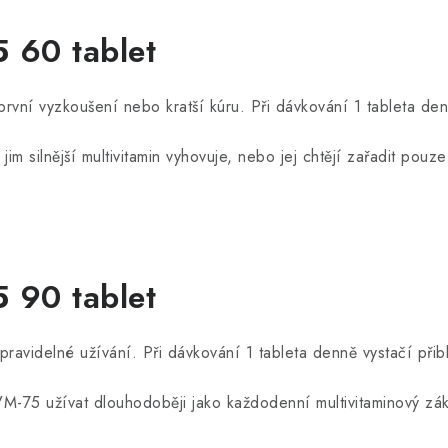
 60 tablet
rvní vyzkoušení nebo kratší kúru. Při dávkování 1 tableta den
ak jim silnější multivitamin vyhovuje, nebo jej chtějí zařadit pou
 90 tablet
pravidelné užívání. Při dávkování 1 tableta denně vystačí přib
í VM-75 užívat dlouhodoběji jako každodenní multivitaminový zák