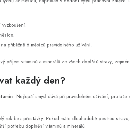
a týdnů až měsíců, například v období vyšší pracovní zátěže,
í vyzkoušení.
měsíce.
a přibližně 6 měsíců pravidelného užívání.
vý příjem vitaminů a minerálů ze všech doplňků stravy, zejmé
vat každý den?
itamin
. Nejlepší smysl dává při pravidelném užívání, protože 
elý rok bez přestávky. Pokud máte dlouhodobě pestrou stravu, 
ší potřebu doplnění vitaminů a minerálů.