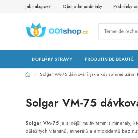
Aller
Jak nakupovat
Obchodní podmínky
Podmínky oc
au
contenu
DOPLŇKY STRAVY
PRODUITS DE BEAUTÉ
Accueil
Solgar VM-75 dávkování: jak a kdy správně užívat t
Solgar VM-75 dávkován
Solgar VM-75
je silnější multivitamin s minerály,
důležitých vitaminů, minerálů a antioxidantů bez n