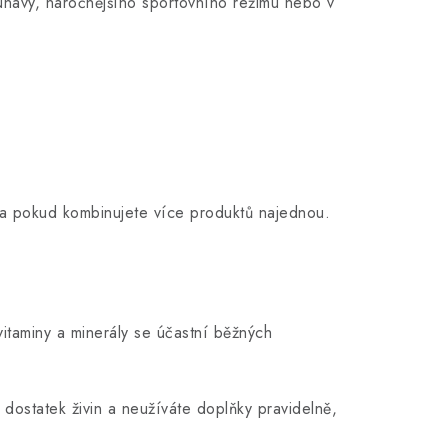
 únavy, náročnějšího sportovního režimu nebo v
na pokud kombinujete více produktů najednou.
vitaminy a minerály se účastní běžných
dostatek živin a neužíváte doplňky pravidelně,