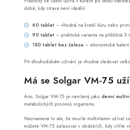
Prakticky se často užívá v kúrách po dobu několik
době, kdy strava není ideální.
60 tablet
– vhodné na kratší kúru nebo prvn
90 tablet
– praktická varianta na přibližně 3 
180 tablet bez železa
– ekonomické balení n
Při dlouhodobém užívání je vhodné sledovat celko
Má se Solgar VM-75 uží
Ano, Solgar VM-75 je navržený jako
denní multiv
metabolických procesů organismu.
Neznamená to ale, že musíte multivitamin užívat c
můžete VM-75 zařazovat v obdobích, kdy cítíte vět