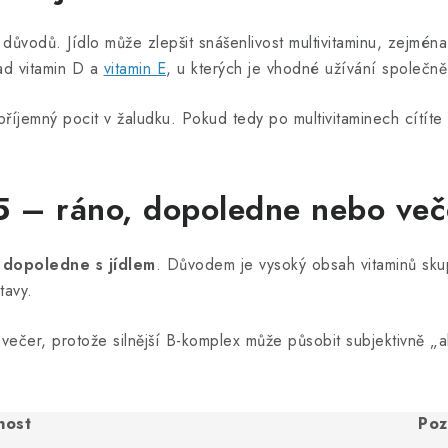
důvodů. Jídlo může zlepšit snášenlivost multivitaminu, zejména 
lad vitamin D a
vitamin E
, u kterých je vhodné užívání společně
říjemný pocit v žaludku. Pokud tedy po multivitaminech cítíte
5 – ráno, dopoledne nebo več
 dopoledne s jídlem
. Důvodem je vysoký obsah vitaminů skup
tavy.
ečer, protože silnější B-komplex může působit subjektivně „akt
nost
Po