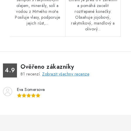
olejem, minerály, solí a
a pomáhá zacelit
vodou z Mrtvého moře.
roztřepené konečky.
Posiluje vlasy, podporuje
Obsahuje jojobový,
jejich růst,...
rakytníkový, mandlový a
olivový...
Ověřeno zákazníky
4.9
81
recenzí.
Zobrazit všechny recenze
Eva Somersova