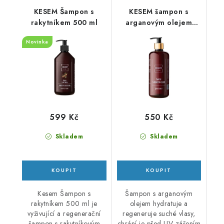
KESEM Šampon s
KESEM šampon s
rakytníkem 500 ml
arganovým olejem
500ml
Novinka
599 Kč
550 Kč
Skladem
Skladem
Kesem Šampon s
Šampon s arganovým
rakytníkem 500 ml je
olejem hydratuje a
vyživující a regenerační
regeneruje suché vlasy,
šampon s rakytníkovým
chrání je před UV zářením