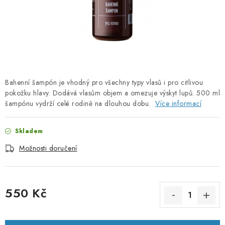
PORADNA
ZNAČKY
Jak nakupovat
Obchodní podmínky
Podmínky ochrany osobních údajů
Kontakty
Bahenní šampón je vhodný pro všechny typy vlasů i pro citlivou
Natural Health Store
Slovník pojmů
Mapa serveru
pokožku hlavy. Dodává vlasům objem a omezuje výskyt lupů. 500 ml
Moje objednávka
šampónu vydrží celé rodině na dlouhou dobu.
Více informací
Skladem
Možnosti doručení
550 Kč
Měrná cena: