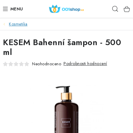
Přejít
Hleda
na
obsah
Kosmetika
DOPLŇKY STRAVY
KESEM Bahenní šampon - 500
KOSMETIKA
ml
SPORT
Podrobnosti hodnocení
Neohodnoceno
POTRAVINY
TÉMATA
AKCE
DÁRKY