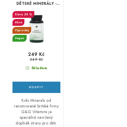
DĚTSKÉ MINERÁLY -
150 kapslí - DMS 3/26
28 %
Akce
Výprodej
Vegan
249 Kč
349 Kč
Skladem
Kids Minerals od
renomované britské firmy
G&G Vitamins je
speciálně navržený
doplněk stravy pro děti.