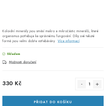
PORADNA
ZNAČKY
Jak nakupovat
Obchodní podmínky
Koloidní minerály jsou směsí makro a mikročástic minerálů, které
Podmínky ochrany osobních údajů
Kontakty
organismus potřebuje ke správnému fungování. Díky své tekuté
Natural Health Store
Slovník pojmů
Mapa serveru
formě jsou velmi dobře vstřebávány.
Více informací
Moje objednávka
Skladem
Možnosti doručení
330 Kč
Měrná cena:
PŘIDAT DO KOŠÍKU