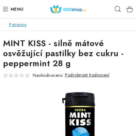
Přejít
Hleda
na
obsah
Potraviny
DOPLŇKY STRAVY
MINT KISS - silně mátové
KOSMETIKA
osvěžující pastilky bez cukru -
SPORT
peppermint 28 g
POTRAVINY
Podrobnosti hodnocení
Neohodnoceno
TÉMATA
AKCE
DÁRKY