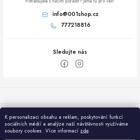
Potřebujete s něčím poradit? Jsme tu pro vás!
info
@
001shop.cz
777218816
Z
á
p
a
Přijímáme online platby
t
K personalizaci obsahu a reklam, poskytování funkcí
í
sociálních médií a analýze naší návštěvnosti využíváme
Co je nového na 001shop
soubory cookies. Více informací
zde
.
Shiitake: Královna léčivých hub pro imunitu, srdce i vitalitu