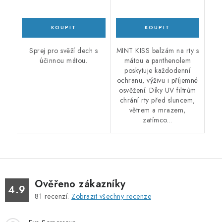
Sprej pro svěží dech s
MINT KISS balzám na rty s
účinnou mátou.
mátou a panthenolem
poskytuje každodenní
ochranu, výživu i příjemné
osvěžení. Díky UV filtrům
chrání rty před sluncem,
větrem a mrazem,
zatímco...
Ověřeno zákazníky
4.9
81
recenzí.
Zobrazit všechny recenze