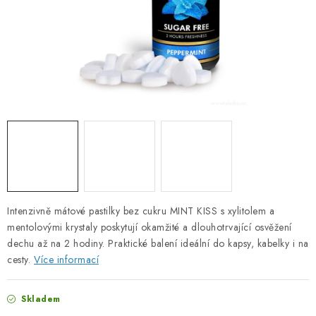
PORADNA
ZNAČKY
Jak nakupovat
Obchodní podmínky
Podmínky ochrany osobních údajů
Kontakty
Natural Health Store
Slovník pojmů
Mapa serveru
Moje objednávka
Intenzivně mátové pastilky bez cukru MINT KISS s xylitolem a
mentolovými krystaly poskytují okamžité a dlouhotrvající osvěžení
dechu až na 2 hodiny. Praktické balení ideální do kapsy, kabelky i na
cesty.
Více informací
Skladem