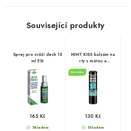
Související produkty
Sprej pro svěží dech 15
MINT KISS balzám na
ml ESI
rty s mátou a
panthenolem s UV
Novinka
ochranou - 4,2 g
165 Kč
130 Kč
Skladem
Skladem