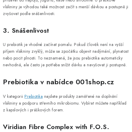
přidávat do nápojů, jogurtu, kaše nebo smoothie. U práškové
vlákniny je výhodou také možnost začít s menší dávkou a postupně ji
zvyšovat podle snášenlivosti.
3. Snášenlivost
U prebiotik je vhodné začínat pomalu. Pokud člověk není na vyšší
příjem vlákniny zvyklý, může se zpočátku objevit nadýmání, plynatost
nebo pocit plnosti. To neznamená, že jsou prebiotika automaticky
nevhodná, ale často je potřeba snížit dávku a navyšovat ji postupně.
Prebiotika v nabídce 001shop.cz
V kategorii
Prebiotika
najdete produkty zaměřené na doplnění
vlákniny a podporu střevního mikrobiomu. Vybírat můžete například
z kapslových i práškových forem.
Viridian Fibre Complex with F.O.S.