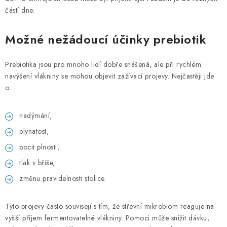
částí dne.
Možné nežádoucí účinky prebiotik
Prebiotika jsou pro mnoho lidí dobře snášená, ale při rychlém
navýšení vlákniny se mohou objevit zažívací projevy. Nejčastěji jde
o:
nadýmání,
plynatost,
pocit plnosti,
tlak v břiše,
změnu pravidelnosti stolice.
Tyto projevy často souvisejí s tím, že střevní mikrobiom reaguje na
vyšší příjem fermentovatelné vlákniny. Pomoci může snížit dávku,