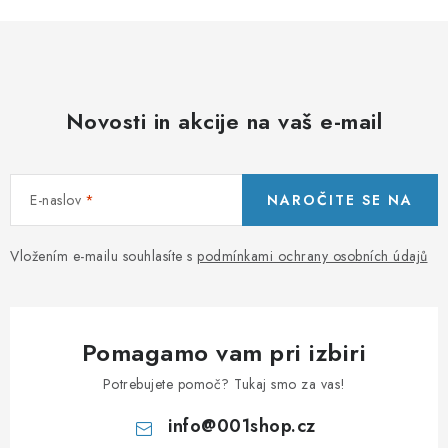
e
l
e
m
Novosti in akcije na vaš e-mail
e
n
t
E-naslov
NAROČITE SE NA
i
z
a
Vložením e-mailu souhlasíte s
podmínkami ochrany osobních údajů
n
a
š
Pomagamo vam pri izbiri
t
e
Potrebujete pomoč? Tukaj smo za vas!
v
info
@
001shop.cz
a