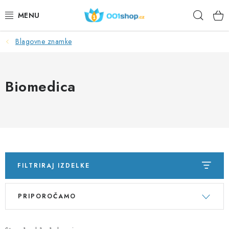
Preskoči
Iskan
na
vsebino
Blagovne znamke
DOPLŇKY STRAVY
KOZMETIKA
Biomedica
ŠPORT
ŽIVILA
TEME
FILTRIRAJ IZDELKE
DEJANJE
S
R
PRIPOROČAMO
e
a
DÁRKY PRO ZDRAVÍ
z
z