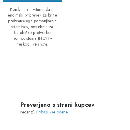
Kombinirani vitaminski in
encimski pripravek za kritje
prehranskega pomanjkanja
vitaminov, potrebnih za
fiziološko pretvorbo
homocisteina (HCY) v
neškodljive snovi.
K
o
n
t
r
Preverjeno s strani kupcev
o
recenzí.
Prikaži vse ocene
l
n
i