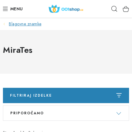
Preskoči
Iskan
na
vsebino
Blagovne znamke
DOPLŇKY STRAVY
KOZMETIKA
MiraTes
ŠPORT
ŽIVILA
TEME
FILTRIRAJ IZDELKE
DEJANJE
S
R
PRIPOROČAMO
e
a
DÁRKY PRO ZDRAVÍ
z
z