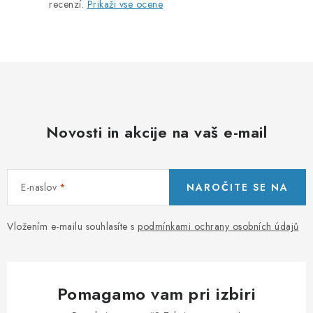
recenzí.
Prikaži vse ocene
l
n
i
e
l
e
m
Novosti in akcije na vaš e-mail
e
n
t
E-naslov
NAROČITE SE NA
i
z
a
Vložením e-mailu souhlasíte s
podmínkami ochrany osobních údajů
n
a
š
Pomagamo vam pri izbiri
t