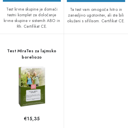
Test krvne skupine je domači
Ta test vam omogoča hitro in
testni komplet za določanje
zanesljivo ugotovitev, ali ste bili
krvne skupine v sistemih ABO in
okuženi s sifilisom. Certifikat CE.
Rh. Certifikat CE.
Test MIraTes za lajmsko
boreliozo
€15,35