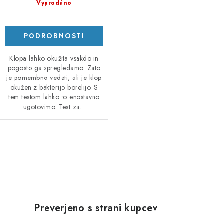
Vyprodáno
PODROBNOSTI
Klopa lahko okužita vsakdo in
pogosto ga spregledamo. Zato
je pomembno vedeti, ali je klop
okužen z bakterijo borelijo. S
tem testom lahko to enostavno
ugotovimo. Test za...
K
o
n
t
r
Preverjeno s strani kupcev
o