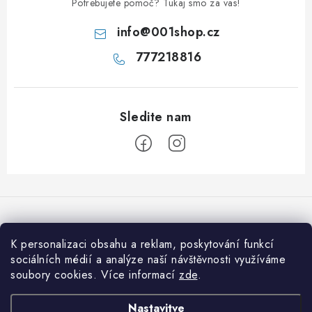
e
Potrebujete pomoč? Tukaj smo za vas!
v
info
@
001shop.cz
a
777218816
n
j
e
S
p
o
d
K personalizaci obsahu a reklam, poskytování funkcí
Sprejemamo spletna plačila
n
sociálních médií a analýze naší návštěvnosti využíváme
soubory cookies. Více informací
zde
.
j
a
Informace pro vás
Nastavitve