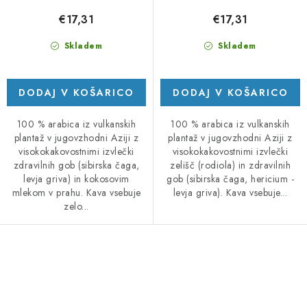
€17,31
€17,31
Skladem
Skladem
DODAJ V KOŠARICO
DODAJ V KOŠARICO
100 % arabica iz vulkanskih
100 % arabica iz vulkanskih
plantaž v jugovzhodni Aziji z
plantaž v jugovzhodni Aziji z
visokokakovostnimi izvlečki
visokokakovostnimi izvlečki
zdravilnih gob (sibirska čaga,
zelišč (rodiola) in zdravilnih
levja griva) in kokosovim
gob (sibirska čaga, hericium -
mlekom v prahu. Kava vsebuje
levja griva). Kava vsebuje...
zelo...
K
o
n