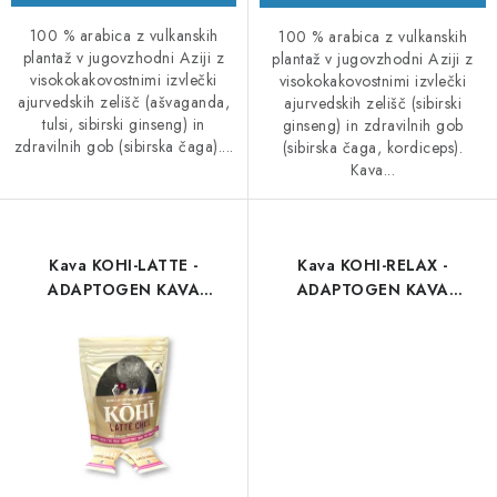
100 % arabica z vulkanskih
100 % arabica z vulkanskih
plantaž v jugovzhodni Aziji z
plantaž v jugovzhodni Aziji z
visokokakovostnimi izvlečki
visokokakovostnimi izvlečki
ajurvedskih zelišč (ašvaganda,
ajurvedskih zelišč (sibirski
tulsi, sibirski ginseng) in
ginseng) in zdravilnih gob
zdravilnih gob (sibirska čaga)....
(sibirska čaga, kordiceps).
Kava...
Kava KOHI-LATTE -
Kava KOHI-RELAX -
ADAPTOGEN KAVA
ADAPTOGEN KAVA
MEŠANICA Z LEVOM,
MEŠANICA Z LEVOM,
GRIVO IN ČAGO
GRIVO IN ČAGO