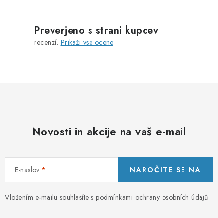
t
r
Preverjeno s strani kupcev
o
recenzí.
Prikaži vse ocene
l
n
i
e
l
e
m
Novosti in akcije na vaš e-mail
e
n
t
E-naslov
NAROČITE SE NA
i
z
a
Vložením e-mailu souhlasíte s
podmínkami ochrany osobních údajů
n