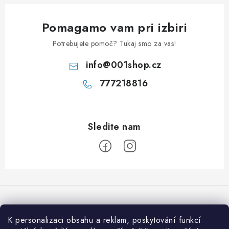
a
š
Pomagamo vam pri izbiri
t
e
Potrebujete pomoč? Tukaj smo za vas!
v
info
@
001shop.cz
a
777218816
n
j
e
S
p
o
d
K personalizaci obsahu a reklam, poskytování funkcí
Sprejemamo spletna plačila