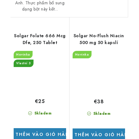
Anh. Thực phẩm bổ sung
dạng bột này kết...
Solgar Folate 666 Mcg
Solgar No-Flush Niacin
Dfe, 250 Tablet
500 mg 50 kapslí
Novinka
Novinka
Vlastní 3
€25
€38
Skladem
Skladem
THÊM VÀO GIỎ HÀNG
THÊM VÀO GIỎ HÀNG