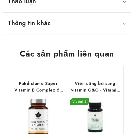
Thảo luận
Thông tin khác
Các sản phẩm liên quan
Puhdistamo Super
Viên uống bổ sung
Vitamin B Complex 60
vitamin G&G - Vitamin
viên
nhóm B và Vitamin C -
Vlastní 3
60 viên nang.