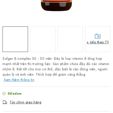
PORADNA
THƯƠNG HIỆU
Jak nakupovat
Obchodní podmínky
Podmínky ochrany osobních údajů
Kontakty
+ tiếp theo (1)
Natural Health Store
Bảng thuật ngữ
Vị trí
Đơn hàng của tôi
Solgar B-complex 50 - 50 viên. Đây là loại vitamin B tổng hợp
mạnh nhất trên thị trường Séc. Sản phẩm chứa đầy đủ các vitamin
nhóm B. Rất tốt cho mọi cơ thể, đặc biệt là vận động viên, người
quản lý và sinh viên. Thích hợp để giảm căng thẳng.
Xem thêm thông tin
Skladem
Tùy chọn giao hàng