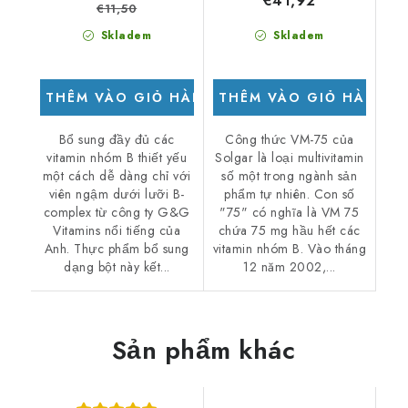
€41,92
€11,50
Skladem
Skladem
THÊM VÀO GIỎ HÀNG
THÊM VÀO GIỎ HÀNG
Bổ sung đầy đủ các
Công thức VM-75 của
vitamin nhóm B thiết yếu
Solgar là loại multivitamin
một cách dễ dàng chỉ với
số một trong ngành sản
viên ngậm dưới lưỡi B-
phẩm tự nhiên. Con số
complex từ công ty G&G
"75" có nghĩa là VM 75
Vitamins nổi tiếng của
chứa 75 mg hầu hết các
Anh. Thực phẩm bổ sung
vitamin nhóm B. Vào tháng
dạng bột này kết...
12 năm 2002,...
Sản phẩm khác