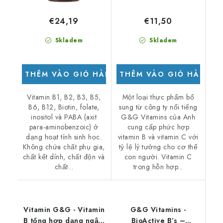
€24,19
€11,50
Skladem
Skladem
THÊM VÀO GIỎ HÀNG
THÊM VÀO GIỎ HÀNG
Vitamin B1, B2, B3, B5,
Một loại thực phẩm bổ
B6, B12, Biotin, folate,
sung từ công ty nổi tiếng
inositol và PABA (axit
G&G Vitamins của Anh
para-aminobenzoic) ở
cung cấp phức hợp
dạng hoạt tính sinh học.
vitamin B và vitamin C với
Không chứa chất phụ gia,
tỷ lệ lý tưởng cho cơ thể
chất kết dính, chất độn và
con người. Vitamin C
chất...
trong hỗn hợp...
Vitamin G&G - Vitamin
G&G Vitamins -
B tổng hợp dạng ngậm
BioActive B’s –