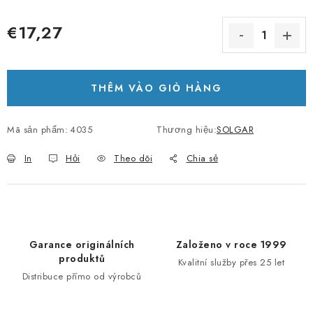
€17,27
Giá đo lường:
THÊM VÀO GIỎ HÀNG
Mã sản phẩm:
4035
Thương hiệu:
SOLGAR
In
Hỏi
Theo dõi
Chia sẻ
Garance originálních
Založeno v roce 1999
produktů
Kvalitní služby přes 25 let
Distribuce přímo od výrobců