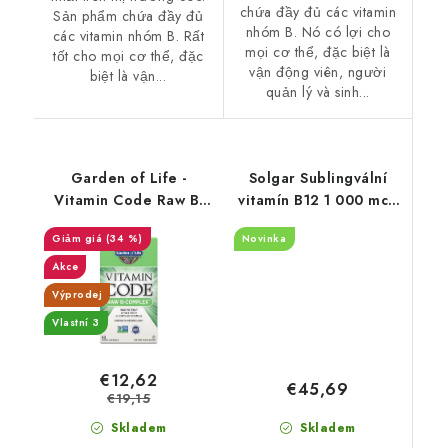
chứa đầy đủ các vitamin
Sản phẩm chứa đầy đủ
nhóm B. Nó có lợi cho
các vitamin nhóm B. Rất
mọi cơ thể, đặc biệt là
tốt cho mọi cơ thể, đặc
vận động viên, người
biệt là vận...
quản lý và sinh...
Garden of Life -
Solgar Sublingvální
Vitamin Code Raw B-
vitamín B12 1 000 mcg
Complex - 60 viên
250 tablet
(34 %)
Novinka
nang thuần chay
Akce
Výprodej
Vlastní 3
€12,62
€45,69
€19,15
Skladem
Skladem