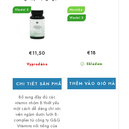
dưới lưỡi - Bột 50g -
Komplex vitamínů
Vlastní 3
Novinka
DMS8/2/26
skupiny B – 60 vegan
kapslí
Vlastní 3
€18
€11,50
Skladem
Vyprodáno
THÊM VÀO GIỎ HÀNG
CHI TIẾT SẢN PHẨM
Bổ sung đầy đủ các
vitamin nhóm B thiết yếu
một cách dễ dàng chỉ với
viên ngậm dưới lưỡi B-
complex từ công ty G&G
Vitamins nổi tiếng của