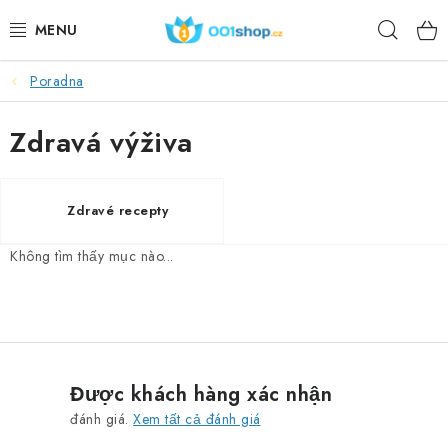
Chuyển
Tìm
qua
phần
kiếm
nội
Poradna
DOPLŇKY STRAVY
dung
Zdravá výživa
MỸ PHẨM
THỂ THAO
Zdravé recepty
THỰC PHẨM
Không tìm thấy mục nào...
CHỦ ĐỀ
HOẠT ĐỘNG
Được khách hàng xác nhận
DÁRKY PRO ZDRAVÍ
đánh giá.
Xem tất cả đánh giá