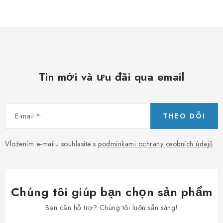
PORADNA
THƯƠNG HIỆU
Jak nakupovat
Obchodní podmínky
Podmínky ochrany osobních údajů
Kontakty
Tin mới và ưu đãi qua email
Natural Health Store
Bảng thuật ngữ
Vị trí
Đơn hàng của tôi
E-mail
THEO DÕI
Vložením e-mailu souhlasíte s
podmínkami ochrany osobních údajů
Chúng tôi giúp bạn chọn sản phẩm
Bạn cần hỗ trợ? Chúng tôi luôn sẵn sàng!