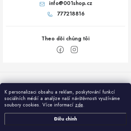
info
@
001shop.cz
777218816
C
h
â
n
K personalizaci obsahu a reklam, poskytování funkcí
Chúng tôi chấp nhận thanh toán trực tuyến
t
sociálních médií a analýze naší návštěvnosti využíváme
soubory cookies. Více informací
zde
.
r
a
Informace pro vás
Điều chỉnh
n
Jak nakupovat