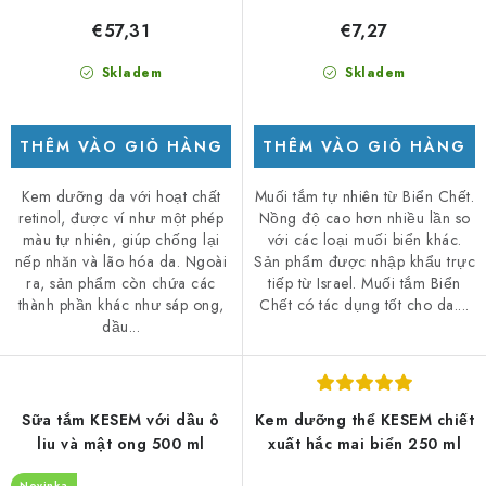
€57,31
€7,27
Skladem
Skladem
THÊM VÀO GIỎ HÀNG
THÊM VÀO GIỎ HÀNG
Kem dưỡng da với hoạt chất
Muối tắm tự nhiên từ Biển Chết.
retinol, được ví như một phép
Nồng độ cao hơn nhiều lần so
màu tự nhiên, giúp chống lại
với các loại muối biển khác.
nếp nhăn và lão hóa da. Ngoài
Sản phẩm được nhập khẩu trực
ra, sản phẩm còn chứa các
tiếp từ Israel. Muối tắm Biển
thành phần khác như sáp ong,
Chết có tác dụng tốt cho da....
dầu...
Sữa tắm KESEM với dầu ô
Kem dưỡng thể KESEM chiết
liu và mật ong 500 ml
xuất hắc mai biển 250 ml
Novinka