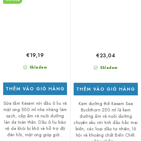
€19,19
€23,04
Skladem
Skladem
THÊM VÀO GIỎ HÀNG
THÊM VÀO GIỎ HÀNG
Sữa tắm Kesem với dầu ô liu và
Kem dưỡng thể Kesem Sea
mật ong 500 ml nhẹ nhàng làm
Buckthorn 250 ml là kem
sạch, cấp ẩm và nuôi dưỡng
dưỡng ẩm và nuôi dưỡng
làn da toàn thân. Dầu ô liu bảo
chuyên sâu với tinh dầu hắc mai
vệ da khỏi bị khô và hỗ trợ độ
biển, các loại dầu tự nhiên, lô
đàn hồi, mật ong giúp giữ...
hội và khoáng chất Biển Chết.