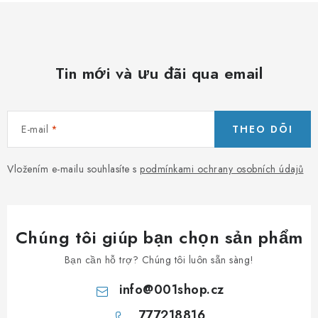
c
h
ỉ
n
Tin mới và ưu đãi qua email
h
E-mail
THEO DÕI
Vložením e-mailu souhlasíte s
podmínkami ochrany osobních údajů
Chúng tôi giúp bạn chọn sản phẩm
Bạn cần hỗ trợ? Chúng tôi luôn sẵn sàng!
info
@
001shop.cz
777218816