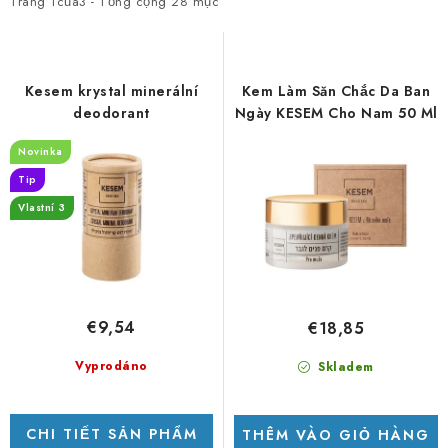
h
n
PORADNA
Trang
1
của
3
- Tổng cộng
28
mục
s
l
THƯƠNG HIỆU
á
o
c
ạ
Kesem krystal minerální
Kem Làm Săn Chắc Da Ban
Jak nakupovat
Obchodní podmínky
h
i
deodorant
Ngày KESEM Cho Nam 50 Ml
s
s
Podmínky ochrany osobních údajů
Kontakty
Novinka
ả
ả
Natural Health Store
Bảng thuật ngữ
Vị trí
Tip
n
n
Đơn hàng của tôi
Vlastní 3
p
p
h
h
ẩ
ẩ
m
m
€9,54
€18,85
Vyprodáno
Skladem
CHI TIẾT SẢN PHẨM
THÊM VÀO GIỎ HÀNG