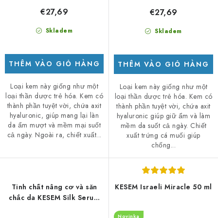
€27,69
€27,69
Skladem
Skladem
THÊM VÀO GIỎ HÀNG
THÊM VÀO GIỎ HÀNG
Loại kem này giống như một
Loại kem này giống như một
loại thần dược trẻ hóa. Kem có
loại thần dược trẻ hóa. Kem có
thành phần tuyệt vời, chứa axit
thành phần tuyệt vời, chứa axit
hyaluronic, giúp mang lại làn
hyaluronic giúp giữ ẩm và làm
da ẩm mượt và mềm mại suốt
mềm da suốt cả ngày. Chiết
cả ngày. Ngoài ra, chiết xuất...
xuất trứng cá muối giúp
chống...
Tinh chất nâng cơ và săn
KESEM Israeli Miracle 50 ml
chắc da KESEM Silk Serum
30ml
Novinka