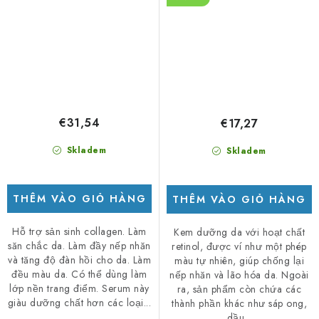
€31,54
€17,27
Skladem
Skladem
THÊM VÀO GIỎ HÀNG
THÊM VÀO GIỎ HÀNG
Hỗ trợ sản sinh collagen. Làm
Kem dưỡng da với hoạt chất
săn chắc da. Làm đầy nếp nhăn
retinol, được ví như một phép
và tăng độ đàn hồi cho da. Làm
màu tự nhiên, giúp chống lại
đều màu da. Có thể dùng làm
nếp nhăn và lão hóa da. Ngoài
lớp nền trang điểm. Serum này
ra, sản phẩm còn chứa các
giàu dưỡng chất hơn các loại...
thành phần khác như sáp ong,
dầu...