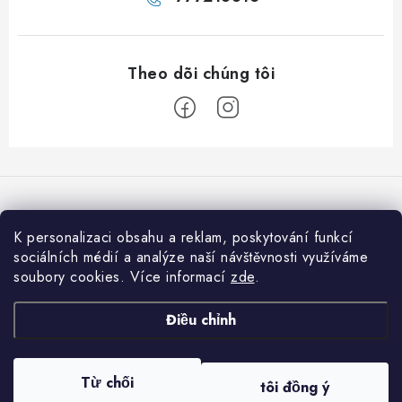
C
h
â
n
K personalizaci obsahu a reklam, poskytování funkcí
Chúng tôi chấp nhận thanh toán trực tuyến
t
sociálních médií a analýze naší návštěvnosti využíváme
soubory cookies. Více informací
zde
.
r
a
Informace pro vás
Điều chỉnh
n
Jak nakupovat
g
Copyright 2026
001shop.cz - Vitamíny a kosmetika Praha 1
. Đã đăng ký Bản
Từ chối
Obchodní podmínky
tôi đồng ý
quyền.
Thay đổi chế độ cài đặt cookie