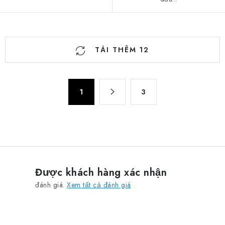
D
TẢI THÊM 12
a
n
h
P
s
1
3
h
á
â
c
n
t
h
r
c
a
á
n
c
Được khách hàng xác nhận
g
t
đánh giá.
Xem tất cả đánh giá
ù
y