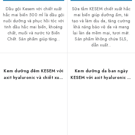
Dầu gội Kesem với chiết xuất
Sữa tắm KESEM chiết xuất hắc
hắc mai biển 500 ml là dầu gội
mai biển giúp dưỡng ẩm, tái
nuôi dưỡng và phục hồi tóc với
tạo và làm dịu da, tăng cường
tinh dầu hắc mai biển, khoáng
khả năng bảo vệ da và mang
chất, muối và nước từ Biển
lại làn da mềm mại, tươi mát.
Chết. Sản phẩm giúp tăng...
Sản phẩm không chứa SLS,
dẫn xuất...
Kem dưỡng đêm KESEM với
Kem dưỡng da ban ngày
axit hyaluronic và chiết xuất
KESEM với axit hyaluronic và
trứng cá muối 50ml
chiết xuất trứng cá muối
10ml