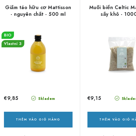
a
n
Giấm táo hữu cơ Mattisson
Muối biển Celtic M
n
- nguyên chất - 500 ml
sấy khô - 100
l
h
o
s
BIO
ạ
Vlastní 3
á
i
c
s
h
ả
s
n
ả
p
€9,85
€9,15
Skladem
Sklade
n
h
p
ẩ
THÊM VÀO GIỎ HÀNG
THÊM VÀO GIỎ 
h
m