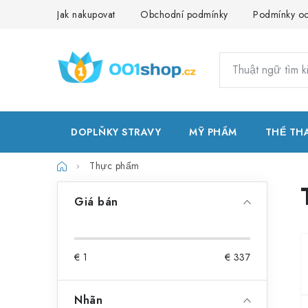
Chuyển
Jak nakupovat
Obchodní podmínky
Podmínky oc
qua
phần
nội
dung
DOPLŇKY STRAVY
MỸ PHẨM
THỂ TH
Trang
Thực phẩm
chủ
T
Giá bán
h
a
€
1
€
337
n
h
Nhãn