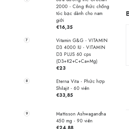
2000 - Công thức chống
tóc bạc dành cho nam
giới
€16,35
Vitamin G&G - VITAMIN
D3 4000 IU - VITAMIN
D3 PLUS 60 cps
(D3+K2+C+Ca+Mg)
€23
Eterna Vita - Phức hợp
Shilajit - 60 viên
€33,85
Mattisson Ashwagandha
450 mg - 90 viên
€24,88