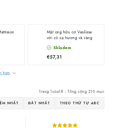
attisson
Mật ong hữu cơ Vasilissa
với cỏ xạ hương và vàng
ăn được 24 carat, 250 g
Skladem
€57,31
ẩm hơn
Trang
1
của
18
- Tổng cộng
210
mục
KÉM NHẤT
ĐẮT NHẤT
THEO THỨ TỰ ABC