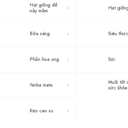
Hạt giống để
Hạt giốn
nảy mầm
Bữa sáng
Siêu thự
Phấn hoa ong
Sợi
Muối tốt 
Yerba mate
sức khỏe
Kẹo cao su