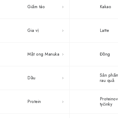
Giấm táo
Kakao
Gia vị
Latte
Mật ong Manuka
Đồng
Sản phẩm
Dầu
rau quả
Proteino
Protein
tyčinky