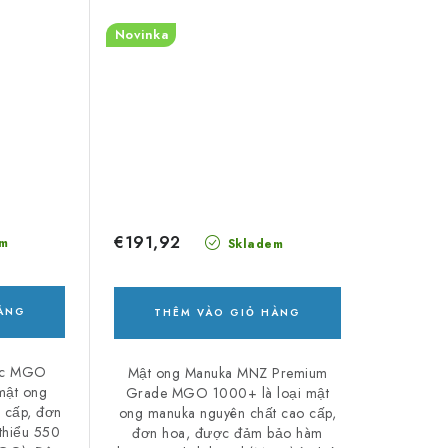
Novinka
€191,92
m
Skladem
HÀNG
THÊM VÀO GIỎ HÀNG
ic MGO
Mật ong Manuka MNZ Premium
mật ong
Grade MGO 1000+ là loại mật
 cấp, đơn
ong manuka nguyên chất cao cấp,
thiểu 550
đơn hoa, được đảm bảo hàm