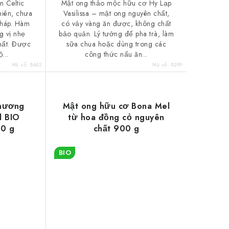
n Celtic
Mật ong thảo mộc hữu cơ Hy Lạp
hiên, chưa
Vasilissa – mật ong nguyên chất,
Pháp. Hàm
có vảy vàng ăn được, không chất
g vị nhẹ
bảo quản. Lý tưởng để pha trà, làm
hất. Được
sữa chua hoặc dùng trong các
...
công thức nấu ăn...
Mã số:
8662
Mã số:
8299
 hương
Mật ong hữu cơ Bona Mel
l BIO
từ hoa đồng cỏ nguyên
00 g
chất 900 g
BIO