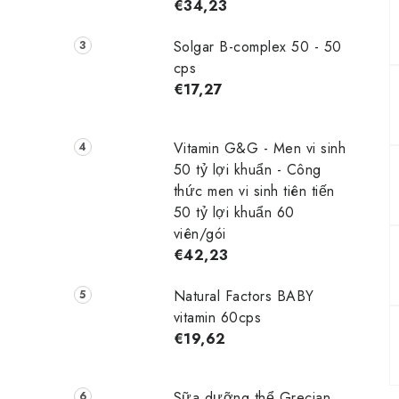
€34,23
Solgar B-complex 50 - 50
cps
€17,27
Vitamin G&G - Men vi sinh
50 tỷ lợi khuẩn - Công
thức men vi sinh tiên tiến
50 tỷ lợi khuẩn 60
viên/gói
€42,23
Natural Factors BABY
vitamin 60cps
€19,62
Sữa dưỡng thể Grecian