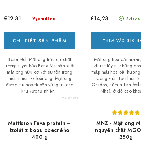
€12,31
€14,23
Vyprodáno
Sklade
CHI TIẾT SẢN PHẨM
THÊM VÀO GIỎ 
Bona Mel: Mật ong hữu cơ chất
Mật ong hoa oải hươn
lượng tuyệt hảo Bona Mel sản xuất
được lấy từ những con
mật ong hữu cơ với sự tôn trọng
thập mật hoa oải hương
thiên nhiên và loài ong. Mật ong
Công viên Tự nhiên Si
được thu hoạch bền vững tại các
Gredos, nằm ở tỉnh Ávil
khu vực tự nhiên...
Nha), ở độ cao khoả
Mã số:
8842
Mattisson Fava protein –
MNZ - Mật ong M
izolát z bobu obecného
nguyên chất MG
400 g
250g