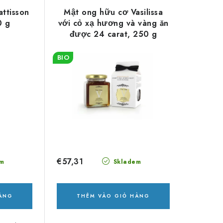
attisson
Mật ong hữu cơ Vasilissa
0 g
với cỏ xạ hương và vàng ăn
được 24 carat, 250 g
BIO
€57,31
m
Skladem
HÀNG
THÊM VÀO GIỎ HÀNG