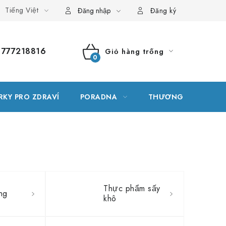
Tiếng Việt
g thuật ngữ
Vị trí
Đơn hàng của tôi
Đăng nhập
Đăng ký
777218816
Giỏ hàng trống
GIỎ
HÀNG
RKY PRO ZDRAVÍ
PORADNA
THƯƠNG HIỆU
Thực phẩm sấy
ng
khô