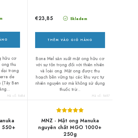
€23,85
m
Skladem
HÀNG
THÊM VÀO GIỎ HÀNG
g hữu cơ
Bona Mel sản xuất mật ong hữu cơ
 ong thu
với sự tôn trọng đối với thiên nhiên
 dại trong
và loài ong. Mật ong được thu
erra de
hoạch bền vững tại các khu vực tự
a (Tây Ban
nhiên nguyên sơ mà không sử dụng
ng...
thuốc trừ...
Mã số:
8484
Mã số:
8487
anuka
MNZ - Mật ong Manuka
O 550+
nguyên chất MGO 1000+
250g