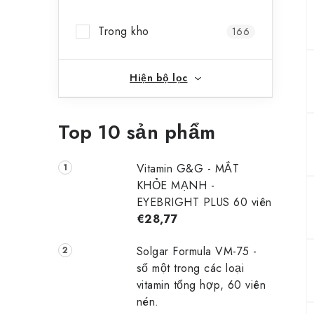
b
Trong kho
166
ê
n
Hiện bộ lọc
Top 10 sản phẩm
Vitamin G&G - MẮT
KHỎE MẠNH -
EYEBRIGHT PLUS 60 viên
€28,77
Solgar Formula VM-75 -
số một trong các loại
vitamin tổng hợp, 60 viên
nén.