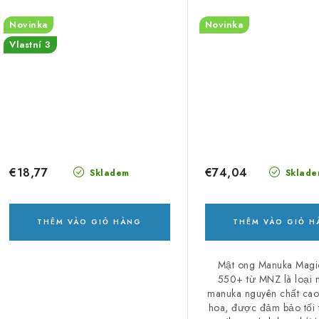
Novinka
Novinka
Vlastní 3
€18,77
€74,04
Skladem
Sklade
THÊM VÀO GIỎ HÀNG
THÊM VÀO GIỎ 
Mật ong Manuka Mag
550+ từ MNZ là loại 
manuka nguyên chất cao
hoa, được đảm bảo tối 