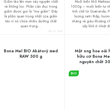
Giấm táo lên men này nguyên chất
Muối biển khô Mattisso
ẩ
và không lọc. Phần cặn đục trong
1000g – muối biển tự n
giấm được gọi là "mẹ giấm". Đây
tinh chế từ Guérande, 
m
là phần quan trọng nhất của giấm
lượng natri thấp, hươn
táo vì nó chứa nhiều dưỡng chất
nhàng và giàu khoáng c
quan trọng....
sấy khô ở nhiệt độ
Mã số:
7614
Bona Mel BIO Akátový med
Mật ong hoa oải
RAW 300 g
hữu cơ Bona Me
nguyên chất 3
BIO