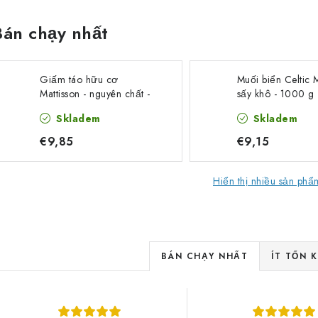
Bán chạy nhất
Giấm táo hữu cơ
Muối biển Celtic M
Mattisson - nguyên chất -
sấy khô - 1000 g
500 ml
Skladem
Skladem
€9,85
€9,15
Hiển thị nhiều sản ph
P
BÁN CHẠY NHẤT
ÍT TỐN 
h
D
â