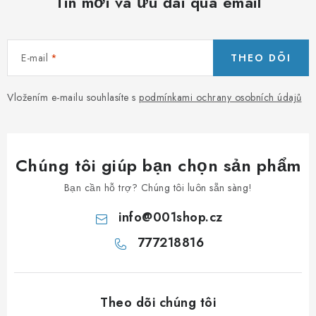
Tin mới và ưu đãi qua email
y
c
h
E-mail
THEO DÕI
ỉ
n
h
Vložením e-mailu souhlasíte s
podmínkami ochrany osobních údajů
Chúng tôi giúp bạn chọn sản phẩm
Bạn cần hỗ trợ? Chúng tôi luôn sẵn sàng!
info
@
001shop.cz
777218816