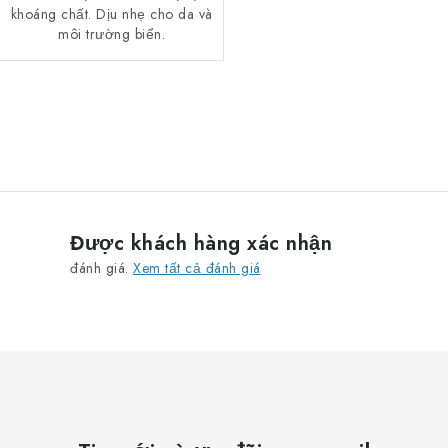
khoáng chất. Dịu nhẹ cho da và
môi trường biển.
D
a
n
h
s
Được khách hàng xác nhận
á
đánh giá.
Xem tất cả đánh giá
c
h
c
á
c
t
ù