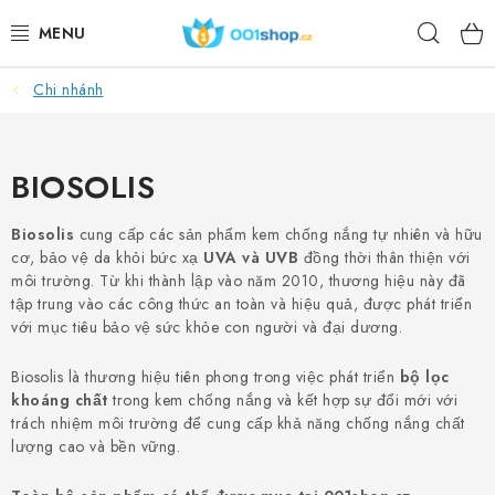
Chuyển
Tìm
qua
phần
kiếm
nội
Chi nhánh
DOPLŇKY STRAVY
dung
MỸ PHẨM
BIOSOLIS
THỂ THAO
Biosolis
cung cấp các sản phẩm kem chống nắng tự nhiên và hữu
cơ, bảo vệ da khỏi bức xạ
UVA và UVB
đồng thời thân thiện với
THỰC PHẨM
môi trường. Từ khi thành lập vào năm 2010, thương hiệu này đã
tập trung vào các công thức an toàn và hiệu quả, được phát triển
CHỦ ĐỀ
với mục tiêu bảo vệ sức khỏe con người và đại dương.
Biosolis là thương hiệu tiên phong trong việc phát triển
bộ lọc
HOẠT ĐỘNG
khoáng chất
trong kem chống nắng và kết hợp sự đổi mới với
trách nhiệm môi trường để cung cấp khả năng chống nắng chất
DÁRKY PRO ZDRAVÍ
lượng cao và bền vững.