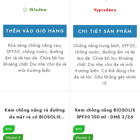
Skladem
Vyprodáno
THÊM VÀO GIỎ HÀNG
CHI TIẾT SẢN PHẨM
Khả năng chống nắng cao,
Chống nắng trung bình, SPF20,
SPF50, chống nước, dưỡng
chống nước, dưỡng ẩm và tái
ẩm và tái tạo da. Chứa bộ lọc
tạo da. Chứa bộ lọc khoáng
khoáng chất. Dịu nhẹ cho da và
chất. Dịu nhẹ cho da và môi
môi trường biển.
trường biển. Có thể dùng cho
da và tóc. Dầu không gây nhờn
rít.
Kem chống nắng và dưỡng
Kem chống nắng BIOSOLIS
da mặt và cổ BIOSOLIS
SPF30 100 ml - DMS 3/26
Visage SPF50 - 50 ml - DMS
BIO
BIO
1/26
Vlastní 3
Vlastní 3