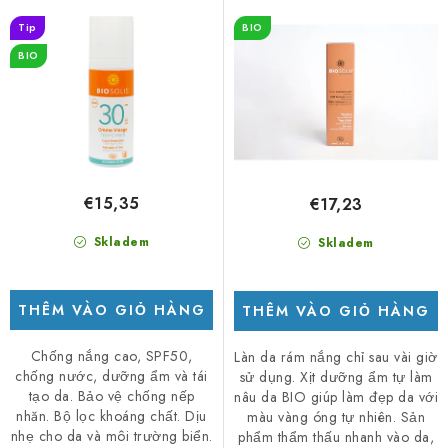
SPF30 - 50 ml
s
s
Tip
BIO
ả
ả
BIO
n
n
p
p
h
h
ẩ
ẩ
m
m
€15,35
€17,23
Skladem
Skladem
THÊM VÀO GIỎ HÀNG
THÊM VÀO GIỎ HÀNG
Chống nắng cao, SPF50,
Làn da rám nắng chỉ sau vài giờ
chống nước, dưỡng ẩm và tái
sử dụng. Xịt dưỡng ẩm tự làm
tạo da. Bảo vệ chống nếp
nâu da BIO giúp làm đẹp da với
nhăn. Bộ lọc khoáng chất. Dịu
màu vàng óng tự nhiên. Sản
nhẹ cho da và môi trường biển.
phẩm thẩm thấu nhanh vào da,