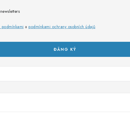
ewsletters
i podmínkami
a
podmínkami ochrany osobních údajů
ĐĂNG KÝ