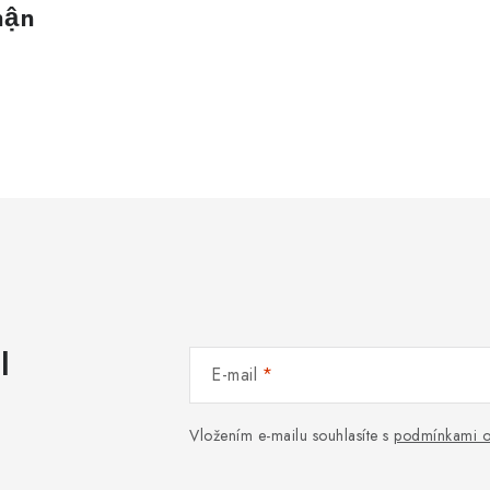
hận
l
E-mail
Vložením e-mailu souhlasíte s
podmínkami o