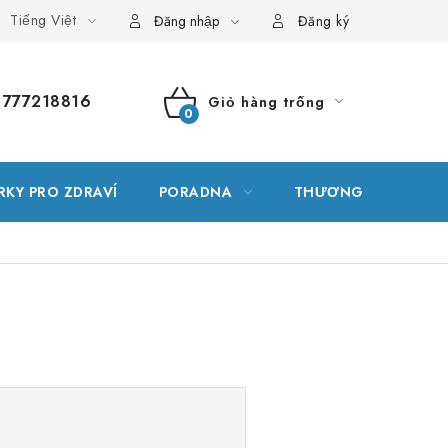
Tiếng Việt
g thuật ngữ
Vị trí
Đơn hàng của tôi
Đăng nhập
Đăng ký
777218816
Giỏ hàng trống
GIỎ
HÀNG
RKY PRO ZDRAVÍ
PORADNA
THƯƠNG HIỆU