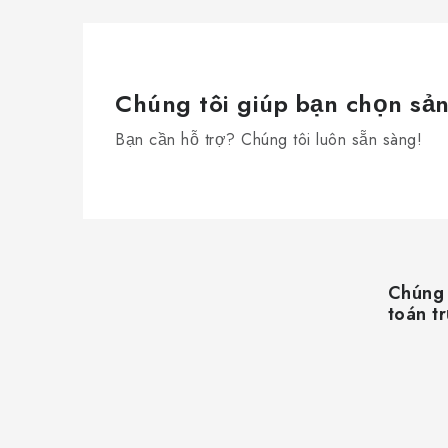
Chúng tôi giúp bạn chọn sả
Bạn cần hỗ trợ? Chúng tôi luôn sẵn sàng!
C
h
Chúng 
â
toán t
n
t
r