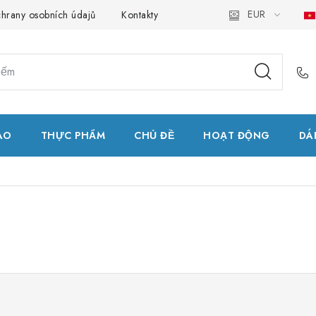
EUR
hrany osobních údajů
Kontakty
Natural Health Store
Bản
AO
THỰC PHẨM
CHỦ ĐỀ
HOẠT ĐỘNG
DÁ