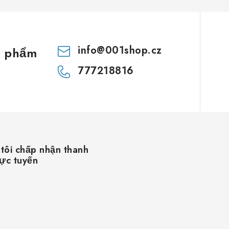
info
@
001shop.cz
n phẩm
777218816
tôi chấp nhận thanh
rực tuyến