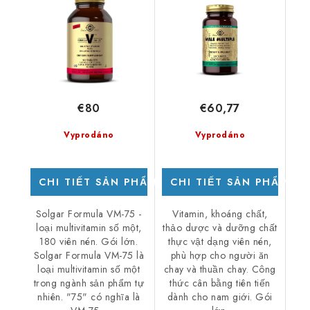
nén
cho nam giới, 120 viên.
€80
€60,77
Vyprodáno
Vyprodáno
CHI TIẾT SẢN PHẨM
CHI TIẾT SẢN PHẨM
Solgar Formula VM-75 -
Vitamin, khoáng chất,
loại multivitamin số một,
thảo dược và dưỡng chất
180 viên nén. Gói lớn.
thực vật dạng viên nén,
Solgar Formula VM-75 là
phù hợp cho người ăn
loại multivitamin số một
chay và thuần chay. Công
trong ngành sản phẩm tự
thức cân bằng tiên tiến
nhiên. "75" có nghĩa là
dành cho nam giới. Gói