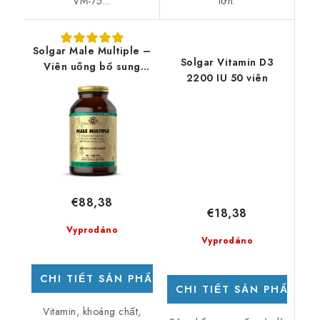
VM-75...
lớn.
Solgar Male Multiple –
Solgar Vitamin D3
Viên uống bổ sung
2200 IU 50 viên
vitamin tổng hợp dành
cho nam giới, 180 viên.
€88,38
€18,38
Vyprodáno
Vyprodáno
CHI TIẾT SẢN PHẨM
CHI TIẾT SẢN PHẨM
Vitamin, khoáng chất,