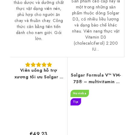
Sản phẩm cao cấp này là
thảo dược và dưỡng chất
một trong những sản
thực vật dạng viên nén,
phẩm thuộc dòng Solgar
phù hợp cho người ăn
D3, có nhiều liều lượng
chay và thuần chay. Công
và dạng bào chế khác
thức cân bằng tiên tiến
nhau. Viên nang thực vật
dành cho nam giới. Gói
Vitamin D3
lớn.
(cholecalciferol) 2.200
IU...
Viên uống hỗ trợ
Solgar Formula V™ VM-
xương tối ưu Solgar –
75® – multivitamin s
phức hợp canxi,
chelátovanými minerály
vitamin D3, K2, kẽm và
Novinka
bez železa 180 tbl
boron, 120 viên.
Tip
€49,23