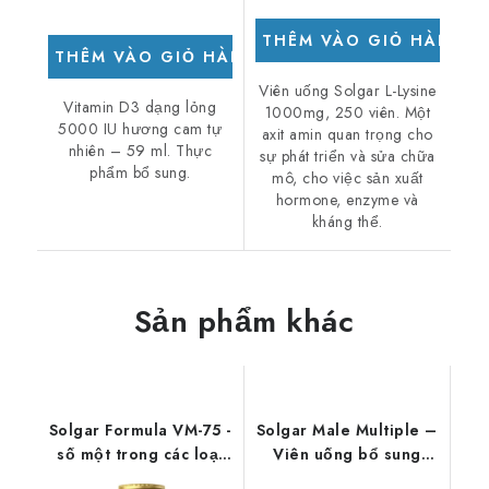
THÊM VÀO GIỎ HÀNG
THÊM VÀO GIỎ HÀNG
Viên uống Solgar L-Lysine
Vitamin D3 dạng lỏng
1000mg, 250 viên. Một
5000 IU hương cam tự
axit amin quan trọng cho
nhiên – 59 ml. Thực
sự phát triển và sửa chữa
phẩm bổ sung.
mô, cho việc sản xuất
hormone, enzyme và
kháng thể.
Sản phẩm khác
Solgar Formula VM-75 -
Solgar Male Multiple –
số một trong các loại
Viên uống bổ sung
multivitamin 180 viên
vitamin tổng hợp dành