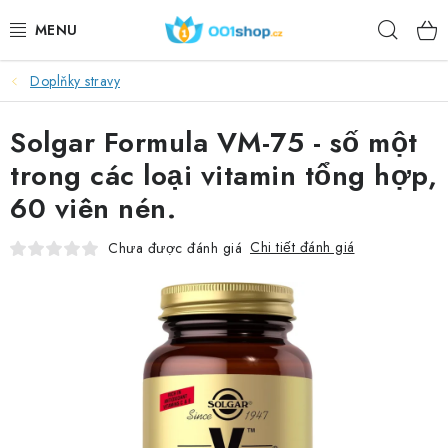
Chuyển
Tìm
qua
phần
kiếm
nội
Doplňky stravy
DOPLŇKY STRAVY
dung
Solgar Formula VM-75 - số một
MỸ PHẨM
trong các loại vitamin tổng hợp,
THỂ THAO
60 viên nén.
THỰC PHẨM
Chi tiết đánh giá
Chưa được đánh giá
CHỦ ĐỀ
HOẠT ĐỘNG
DÁRKY PRO ZDRAVÍ