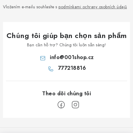
Vložením e-mailu souhlasíte s
podmínkami ochrany osobních údajů
Chúng tôi giúp bạn chọn sản phẩm
Bạn cần hỗ trợ? Chúng tôi luôn sẵn sàng!
info
@
001shop.cz
777218816
C
h