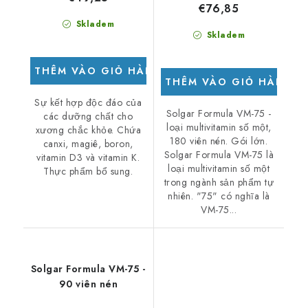
€76,85
Skladem
Skladem
THÊM VÀO GIỎ HÀNG
THÊM VÀO GIỎ HÀNG
Sự kết hợp độc đáo của
Solgar Formula VM-75 -
các dưỡng chất cho
loại multivitamin số một,
xương chắc khỏe. Chứa
180 viên nén. Gói lớn.
canxi, magiê, boron,
Solgar Formula VM-75 là
vitamin D3 và vitamin K.
loại multivitamin số một
Thực phẩm bổ sung.
trong ngành sản phẩm tự
nhiên. "75" có nghĩa là
VM-75...
Solgar Formula VM-75 -
90 viên nén