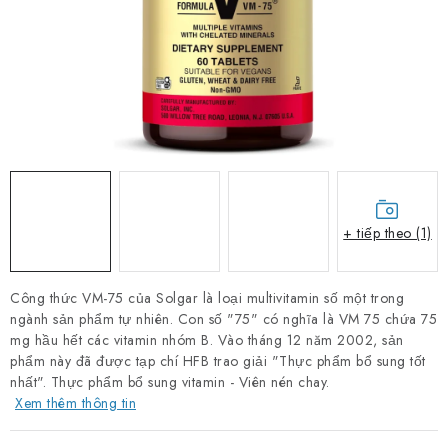
PORADNA
THƯƠNG HIỆU
Jak nakupovat
Obchodní podmínky
Podmínky ochrany osobních údajů
Kontakty
Natural Health Store
Bảng thuật ngữ
Vị trí
Đơn hàng của tôi
+ tiếp theo (1)
Công thức VM-75 của Solgar là loại multivitamin số một trong
ngành sản phẩm tự nhiên. Con số "75" có nghĩa là VM 75 chứa 75
mg hầu hết các vitamin nhóm B. Vào tháng 12 năm 2002, sản
phẩm này đã được tạp chí HFB trao giải "Thực phẩm bổ sung tốt
nhất". Thực phẩm bổ sung vitamin - Viên nén chay.
Xem thêm thông tin