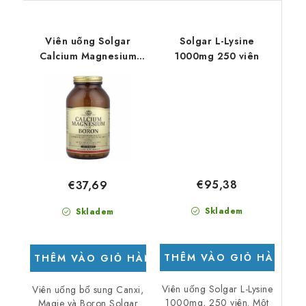
Viên uống Solgar
Solgar L-Lysine
Calcium Magnesium
1000mg 250 viên
plus Boron, 250 viên.
€95,38
€37,69
Skladem
Skladem
THÊM VÀO GIỎ HÀNG
THÊM VÀO GIỎ HÀNG
Viên uống Solgar L-Lysine
Viên uống bổ sung Canxi,
1000mg, 250 viên. Một
Magie và Boron Solgar