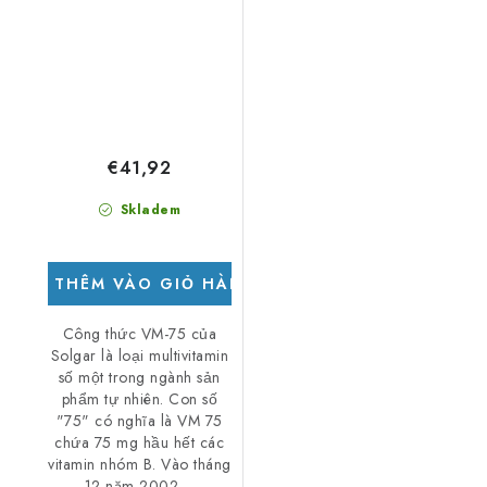
€41,92
Skladem
THÊM VÀO GIỎ HÀNG
Công thức VM-75 của
Solgar là loại multivitamin
số một trong ngành sản
phẩm tự nhiên. Con số
"75" có nghĩa là VM 75
chứa 75 mg hầu hết các
vitamin nhóm B. Vào tháng
12 năm 2002,...