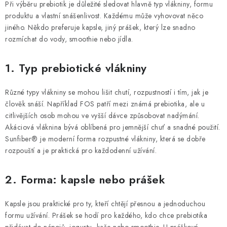
Při výběru prebiotik je důležité sledovat hlavně typ vlákniny, formu
produktu a vlastní snášenlivost. Každému může vyhovovat něco
jiného. Někdo preferuje kapsle, jiný prášek, který lze snadno
rozmíchat do vody, smoothie nebo jídla.
1. Typ prebiotické vlákniny
Různé typy vlákniny se mohou lišit chutí, rozpustností i tím, jak je
člověk snáší. Například FOS patří mezi známá prebiotika, ale u
citlivějších osob mohou ve vyšší dávce způsobovat nadýmání.
Akáciová vláknina bývá oblíbená pro jemnější chuť a snadné použití.
Sunfiber® je moderní forma rozpustné vlákniny, která se dobře
rozpouští a je praktická pro každodenní užívání.
2. Forma: kapsle nebo prášek
Kapsle jsou praktické pro ty, kteří chtějí přesnou a jednoduchou
formu užívání. Prášek se hodí pro každého, kdo chce prebiotika