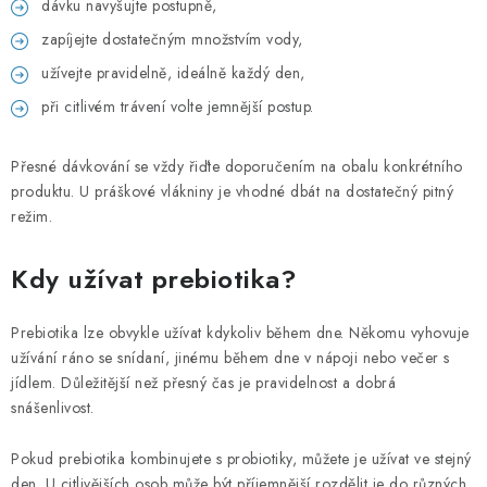
dávku navyšujte postupně,
zapíjejte dostatečným množstvím vody,
užívejte pravidelně, ideálně každý den,
při citlivém trávení volte jemnější postup.
Přesné dávkování se vždy řiďte doporučením na obalu konkrétního
produktu. U práškové vlákniny je vhodné dbát na dostatečný pitný
režim.
Kdy užívat prebiotika?
Prebiotika lze obvykle užívat kdykoliv během dne. Někomu vyhovuje
užívání ráno se snídaní, jinému během dne v nápoji nebo večer s
jídlem. Důležitější než přesný čas je pravidelnost a dobrá
snášenlivost.
Pokud prebiotika kombinujete s probiotiky, můžete je užívat ve stejný
den. U citlivějších osob může být příjemnější rozdělit je do různých