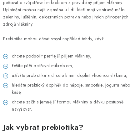
pečovat o svůj střevní mikrobiom a pravidelný příjem vlákniny.
Uplatnění mohou najít zejména u lidí, kteří mají ve stravě málo
zeleniny, luštěnin, celozrnných potravin nebo jiných přirozených
zdrojů vlákniny.
Prebiotika mohou dávat smysl například tehdy, když:
chcete podpořit pestřejší příjem vlákniny,
řešíte péči o střevní mikrobiom,
užíváte probiotika a chcete k nim doplnit vhodnou vlákninu,
hledáte praktický doplněk do nápoje, smoothie, jogurtu nebo
kaše,
chcete začít s jemnější formou vlákniny a dávku postupně
navyšovat.
Jak vybrat prebiotika?