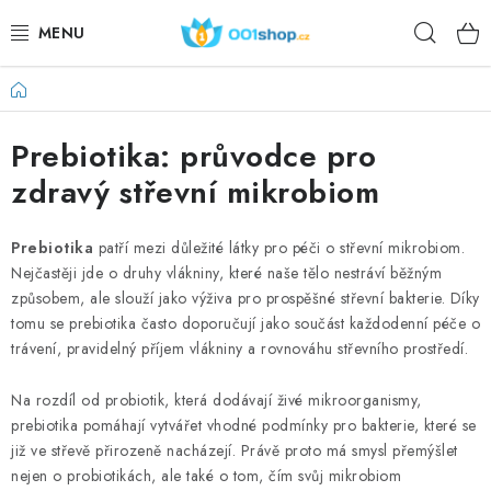
Aller
Rech
au
contenu
Accueil
DOPLŇKY STRAVY
Prebiotika: průvodce pro
PRODUITS DE BEAUTÉ
zdravý střevní mikrobiom
SPORT
Prebiotika
patří mezi důležité látky pro péči o střevní mikrobiom.
DENRÉES ALIMENTAIRES
Nejčastěji jde o druhy vlákniny, které naše tělo nestráví běžným
způsobem, ale slouží jako výživa pro prospěšné střevní bakterie. Díky
SUJETS
tomu se prebiotika často doporučují jako součást každodenní péče o
trávení, pravidelný příjem vlákniny a rovnováhu střevního prostředí.
ACTION
Na rozdíl od probiotik, která dodávají živé mikroorganismy,
prebiotika pomáhají vytvářet vhodné podmínky pro bakterie, které se
DÁRKY PRO ZDRAVÍ
již ve střevě přirozeně nacházejí. Právě proto má smysl přemýšlet
nejen o probiotikách, ale také o tom, čím svůj mikrobiom