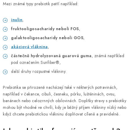
Mezi známé typy prebiotik patří například:
inulin
,
fruktooligosacharidy neboli FOS
,
galaktooligosacharidy neboli GOS
,
akáciová vláknina
,
částečně hydrolyzovaná guarová guma
, známá například
pod označením Sunfiber®,
další druhy rozpustné vlákniny.
Prebiotika se přirozeně nacházejí také v některých potravinách,
například v čekance, cibuli, česneku, pórku, luštěninách, ovsu,
banánech nebo celozrnných obilovinách. Doplňky stravy s prebiotiky
mohou být vhodné ve chvíli, kdy je běžný příjem vlákniny nízký nebo
když chcete prebiotickou vlákninu doplňovat cíleně a pravidelně.