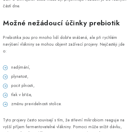
částí dne.
Možné nežádoucí účinky prebiotik
Prebiotika jsou pro mnoho lidí dobře snášená, ale při rychlém
navýšení vlákniny se mohou objevit zažívací projevy. Nejčastěji jde
o:
nadýmání,
plynatost,
pocit plnosti,
tlak v břiše,
změnu pravidelnosti stolice.
Tyto projevy často souvisejí s tím, že střevní mikrobiom reaguje na
vyšší příjem fermentovatelné vlákniny. Pomoci může snížit dávku,