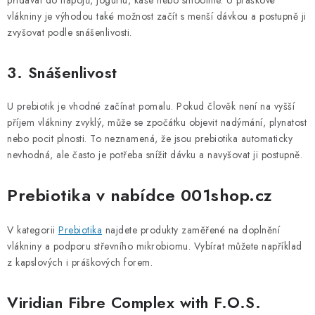
přidávat do nápojů, jogurtu, kaše nebo smoothie. U práškové
vlákniny je výhodou také možnost začít s menší dávkou a postupně ji
zvyšovat podle snášenlivosti.
3. Snášenlivost
U prebiotik je vhodné začínat pomalu. Pokud člověk není na vyšší
příjem vlákniny zvyklý, může se zpočátku objevit nadýmání, plynatost
nebo pocit plnosti. To neznamená, že jsou prebiotika automaticky
nevhodná, ale často je potřeba snížit dávku a navyšovat ji postupně.
Prebiotika v nabídce 001shop.cz
V kategorii
Prebiotika
najdete produkty zaměřené na doplnění
vlákniny a podporu střevního mikrobiomu. Vybírat můžete například
z kapslových i práškových forem.
Viridian Fibre Complex with F.O.S.