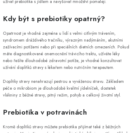
užívat prebiotika s jídlem a navyšovat množství pomaleji.
Kdy být s prebiotiky opatrný?
Opatrnost je vhodná zejména u lidí s velmi citlivým trávením,
syndromem dráždivého tračníku, výrazným nadýmáním, akutními
zažívacími potížemi nebo při speciálních dietních omezeních. Pokud
máte diagnostikované onemocnění trávicího traktu, užíváte léky
nebo řešíte dlouhodobé zdravotní potíže, je vhodné konzultovat
užívání doplňků stravy s lékařem nebo nutričním terapeutem.
Doplňky stravy nenahrazují pestrou a vyváženou stravu. Základem
péče o mikrobiom je dlouhodobě kvalitní jídelníček, dostatek
vlákniny z běžné stravy, pitný režim, pohyb a celkový životní styl.
Prebiotika v potravinách
Kromě doplňků stravy můžete prebiotika přijímat také z běžných