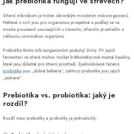
Jak prebiotika fungují ve střevech?
Střevní mikrobiom je tvořen obrovským množstvím mikroorganismů.
Některé z nich jsou pro organismus prospěšné a podílejí se na
mnoha procesech souvisejících s trávením, střevním prostředím a
celkovou rovnováhou organismu.
Prebiotika těmto mikroorganismům poskytují živiny. Při jejich
fermentaci ve střevě mohou vznikat krátkořetězcové mastné kyseliny,
které jsou důležité pro střevní prostředí. Zjednodušeně řečeno:
probiotika
jsou „dobré bakterie“, zatímco prebiotika jsou jejich
„potrava“.
Prebiotika vs. probiotika: jaký je
rozdíl?
Rozdíl mezi prebiotiky a probiotiky je jednoduchý: