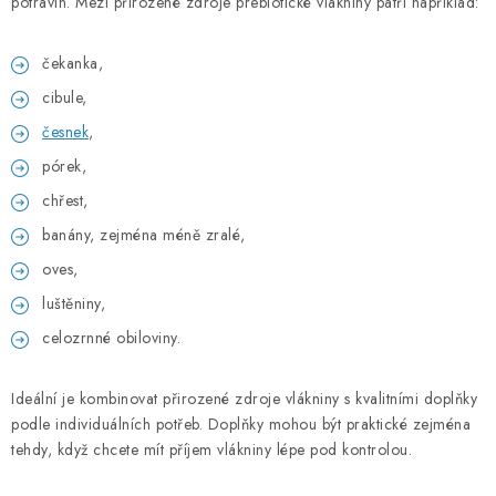
potravin. Mezi přirozené zdroje prebiotické vlákniny patří například:
čekanka,
cibule,
česnek
,
pórek,
chřest,
banány, zejména méně zralé,
oves,
luštěniny,
celozrnné obiloviny.
Ideální je kombinovat přirozené zdroje vlákniny s kvalitními doplňky
podle individuálních potřeb. Doplňky mohou být praktické zejména
tehdy, když chcete mít příjem vlákniny lépe pod kontrolou.