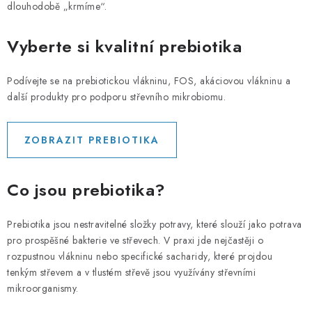
PORADNA
dlouhodobě „krmíme“.
MARQUES
Vyberte si kvalitní prebiotika
Jak nakupovat
Obchodní podmínky
Podívejte se na prebiotickou vlákninu, FOS, akáciovou vlákninu a
další produkty pro podporu střevního mikrobiomu.
Podmínky ochrany osobních údajů
Kontakty
Natural Health Store
Glossaire
Plan du site
ZOBRAZIT PREBIOTIKA
Ma commande
Co jsou prebiotika?
Prebiotika jsou nestravitelné složky potravy, které slouží jako potrava
pro prospěšné bakterie ve střevech. V praxi jde nejčastěji o
rozpustnou vlákninu nebo specifické sacharidy, které projdou
tenkým střevem a v tlustém střevě jsou využívány střevními
mikroorganismy.