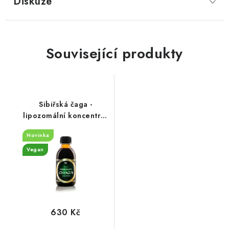
Diskuze
Související produkty
Sibiřská čaga -
lipozomální koncentrát
200ml
Novinka
Vegan
630 Kč