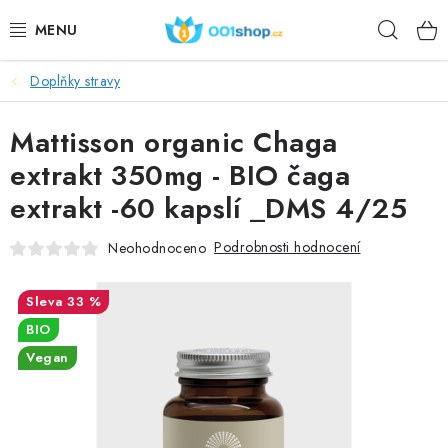
Přejít
Hleda
na
obsah
Doplňky stravy
DOPLŇKY STRAVY
Mattisson organic Chaga
KOSMETIKA
extrakt 350mg - BIO čaga
SPORT
extrakt -60 kapslí _DMS 4/25
POTRAVINY
Podrobnosti hodnocení
Neohodnoceno
TÉMATA
33 %
BIO
AKCE
Vegan
DÁRKY