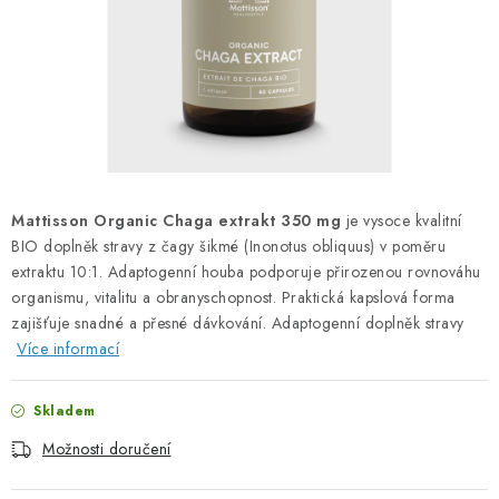
PORADNA
ZNAČKY
Jak nakupovat
Obchodní podmínky
Podmínky ochrany osobních údajů
Kontakty
Natural Health Store
Slovník pojmů
Mapa serveru
Mattisson Organic Chaga extrakt 350 mg
je vysoce kvalitní
Moje objednávka
BIO doplněk stravy z čagy šikmé (Inonotus obliquus) v poměru
extraktu 10:1. Adaptogenní houba podporuje přirozenou rovnováhu
organismu, vitalitu a obranyschopnost. Praktická kapslová forma
zajišťuje snadné a přesné dávkování. Adaptogenní doplněk stravy
Více informací
Skladem
Možnosti doručení