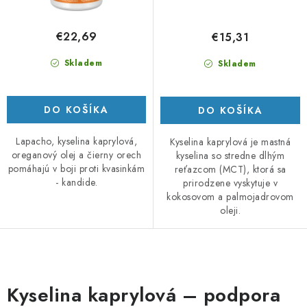
€22,69
€15,31
Skladem
Skladem
DO KOŠÍKA
DO KOŠÍKA
Lapacho, kyselina kaprylová,
Kyselina kaprylová je mastná
oreganový olej a čierny orech
kyselina so stredne dlhým
pomáhajú v boji proti kvasinkám
reťazcom (MCT), ktorá sa
- kandide.
prirodzene vyskytuje v
kokosovom a palmojadrovom
oleji.
O
v
Kyselina kaprylová – podpora
l