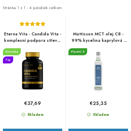
p
d
i
e
Stránka
1
z
1
-
4
položiek celkom
s
n
p
i
r
e
Eterna Vita - Candida Vita -
Mattisson MCT olej C8 -
o
p
komplexní podpora střevní
99% kyselina kaprylová -
rovnováhy 60 kapslí
500 ml
d
r
Novinka
Vlastní 3
u
o
Tip
k
d
t
u
o
k
v
t
o
€37,69
€25,35
v
Skladem
Skladem