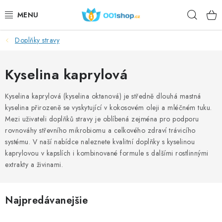
Prejsť
Hľad
na
obsah
Doplňky stravy
DOPLŇKY STRAVY
KOZMETIKA
Kyselina kaprylová
ŠPORT
Kyselina kaprylová (kyselina oktanová) je středně dlouhá mastná
kyselina přirozeně se vyskytující v kokosovém oleji a mléčném tuku.
Mezi uživateli doplňků stravy je oblíbená zejména pro podporu
POTRAVINY
rovnováhy střevního mikrobiomu a celkového zdraví trávicího
systému. V naší nabídce naleznete kvalitní doplňky s kyselinou
TÉMY
kaprylovou v kapslích i kombinované formule s dalšími rostlinnými
extrakty a živinami.
AKCIA
DÁRKY PRO ZDRAVÍ
Najpredávanejšie