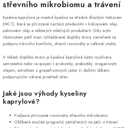
střevního mikrobiomu a trávení
á
d
Kyselina kaprylová je mastná kyselina se středně dlouhým řetězcem
a
(MCT), která se přirozeně nachází především v kokosovém oleji,
c
palmovém oleji a některých mléčných produktech. Díky svým
i
vlastnostem patří mezi vyhledávané doplňky stravy zaměřené na
e
podporu trávicího komfortu, střevní rovnováhy a celkové vitality.
p
r
V oblasti doplňků stravy je kyselina kaprylová často využívána
samostatně nebo ve spojení s probiotiky, prebiotiky, oreganovým
v
olejem, extraktem z grapefruitových jader či dalšími látkami
k
podporujícími zdravé prostředí střev.
y
v
Jaké jsou výhody kyseliny
ý
kaprylové?
p
i
Podpora přirozené rovnováhy střevního mikrobiomu
s
Oblíbená součást programů zaměřených na péči o trávení
u