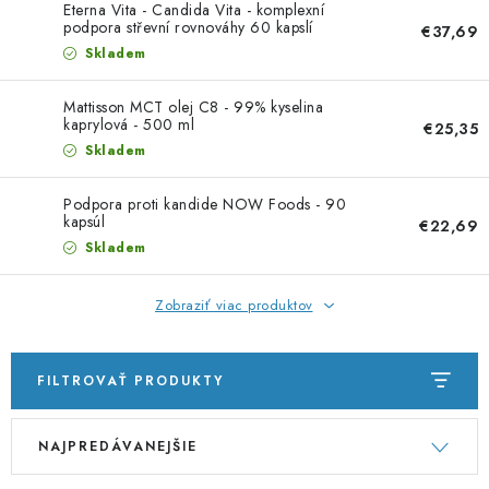
PORADNA
Eterna Vita - Candida Vita - komplexní
podpora střevní rovnováhy 60 kapslí
€37,69
Skladem
ZNAČKY
Mattisson MCT olej C8 - 99% kyselina
Jak nakupovat
Obchodní podmínky
kaprylová - 500 ml
€25,35
Skladem
Podmínky ochrany osobních údajů
Kontakty
Natural Health Store
Slovník pojmov
Mapa serveru
Podpora proti kandide NOW Foods - 90
Moja objednávka
kapsúl
€22,69
Skladem
Zobraziť viac produktov
FILTROVAŤ PRODUKTY
V
R
NAJPREDÁVANEJŠIE
ý
a