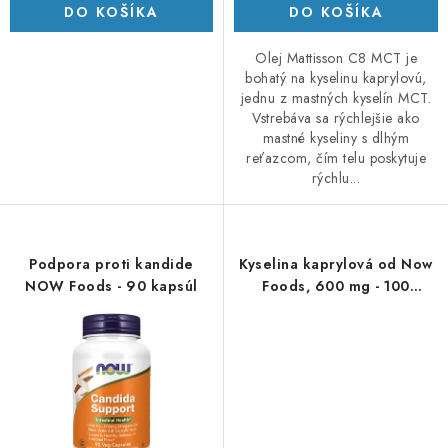
DO KOŠÍKA
DO KOŠÍKA
Olej Mattisson C8 MCT je
bohatý na kyselinu kaprylovú,
jednu z mastných kyselín MCT.
Vstrebáva sa rýchlejšie ako
mastné kyseliny s dlhým
reťazcom, čím telu poskytuje
rýchlu...
Podpora proti kandide
Kyselina kaprylová od Now
NOW Foods - 90 kapsúl
Foods, 600 mg - 100
mäkkých kapsúl.