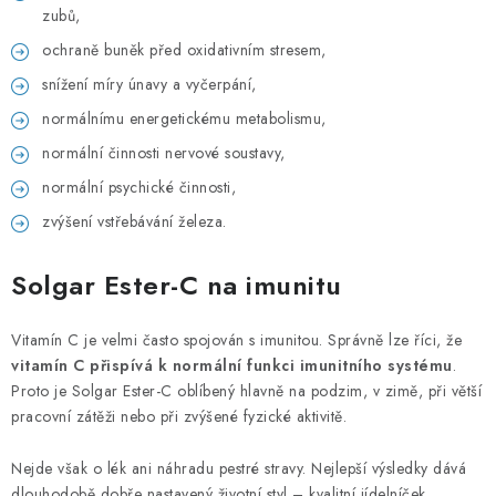
zubů,
ochraně buněk před oxidativním stresem,
snížení míry únavy a vyčerpání,
normálnímu energetickému metabolismu,
normální činnosti nervové soustavy,
normální psychické činnosti,
zvýšení vstřebávání železa.
Solgar Ester-C na imunitu
Vitamín C je velmi často spojován s imunitou. Správně lze říci, že
vitamín C přispívá k normální funkci imunitního systému
.
Proto je Solgar Ester-C oblíbený hlavně na podzim, v zimě, při větší
pracovní zátěži nebo při zvýšené fyzické aktivitě.
Nejde však o lék ani náhradu pestré stravy. Nejlepší výsledky dává
dlouhodobě dobře nastavený životní styl – kvalitní jídelníček,