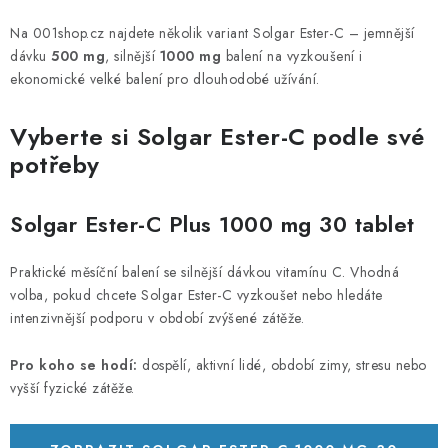
PORADNA
Na 001shop.cz najdete několik variant Solgar Ester-C – jemnější
ZNAČKY
dávku
500 mg
, silnější
1000 mg
balení na vyzkoušení i
ekonomické velké balení pro dlouhodobé užívání.
Jak nakupovat
Obchodní podmínky
Vyberte si Solgar Ester-C podle své
Podmínky ochrany osobních údajů
Kontakty
potřeby
Natural Health Store
Slovník pojmov
Mapa serveru
Moja objednávka
Solgar Ester-C Plus 1000 mg 30 tablet
Praktické měsíční balení se silnější dávkou vitamínu C. Vhodná
volba, pokud chcete Solgar Ester-C vyzkoušet nebo hledáte
intenzivnější podporu v období zvýšené zátěže.
Pro koho se hodí:
dospělí, aktivní lidé, období zimy, stresu nebo
vyšší fyzické zátěže.