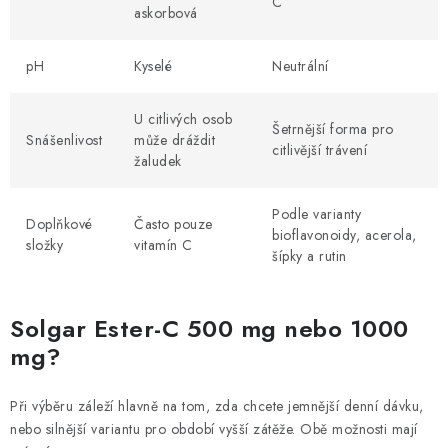
C
askorbová
pH
Kyselé
Neutrální
U citlivých osob
Šetrnější forma pro
Snášenlivost
může dráždit
citlivější trávení
žaludek
Podle varianty
Doplňkové
Často pouze
bioflavonoidy, acerola,
složky
vitamín C
šípky a rutin
Solgar Ester-C 500 mg nebo 1000
mg?
Při výběru záleží hlavně na tom, zda chcete jemnější denní dávku,
nebo silnější variantu pro období vyšší zátěže. Obě možnosti mají