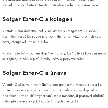
spánek, pohyb, dostatek tekutin a vhodně zvolená suplementace.
Solgar Ester-C a
kolagen
Vitamín C má důležitou roli v souvislosti s kolagenem. Přispívá k
normální tvorbě kolagenu pro normální funkci kůže, krevních cév,
kostí, chrupavek, dásní a zubů.
Proto může být vhodným doplňkem pro ty, kteří užívají kolagen nebo
se zajímají o péči o pleť, klouby, cévy a pojivové tkáně.
Solgar Ester-C a únava
Vitamín C přispívá k normálnímu energetickému metabolismu a ke
snížení míry únavy a vyčerpání. To z něj dělá vhodný doplněk v
obdobích, kdy se cítíte vyčerpaní, máte náročnější pracovní období
nebo jste vystaveni vyšší fyzické či psychické zátěži.