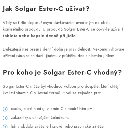
Jak Solgar Ester-C užívat?
Vždy se řiďte doporučeným dávkováním uvedeným na obalu
konkrétního produktu. U produktů Solgar Ester-C se obvykle užívá
1
tableta nebo kapsle denně při jídle
.
Důležitější než přesná denní doba je pravidelnost. Někomu vyhovuje
užívání ráno se snídaní, jinému v průběhu dne s hlavním jídlem.
Pro koho je Solgar Ester-C vhodný?
Solgar Ester-C může být vhodnou volbou pro dospělé, kteří chtějí
kvalitní vitamín C v šetrné formě. Hodí se zejména pro:
osoby, které hledají vitamín C s neutrálním pH,
zákazníky s citlivějším žaludkem,
lidi v období zvýšené fyzické nebo psychické zátěže,