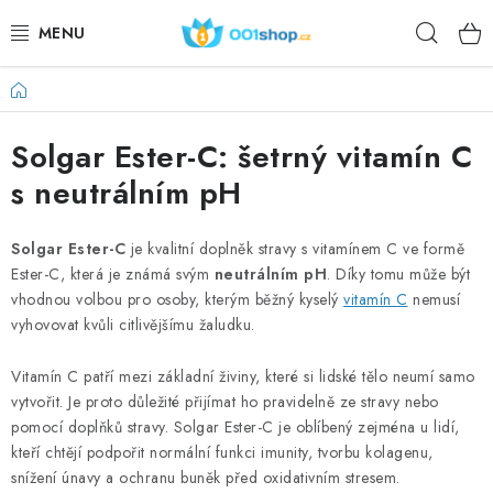
Prejsť
Hľad
na
obsah
Domov
DOPLŇKY STRAVY
Solgar Ester-C: šetrný vitamín C
KOZMETIKA
s neutrálním pH
ŠPORT
Solgar Ester-C
je kvalitní doplněk stravy s vitamínem C ve formě
POTRAVINY
Ester-C, která je známá svým
neutrálním pH
. Díky tomu může být
vhodnou volbou pro osoby, kterým běžný kyselý
vitamín C
nemusí
TÉMY
vyhovovat kvůli citlivějšímu žaludku.
Vitamín C patří mezi základní živiny, které si lidské tělo neumí samo
AKCIA
vytvořit. Je proto důležité přijímat ho pravidelně ze stravy nebo
pomocí doplňků stravy. Solgar Ester-C je oblíbený zejména u lidí,
DÁRKY PRO ZDRAVÍ
kteří chtějí podpořit normální funkci imunity, tvorbu kolagenu,
snížení únavy a ochranu buněk před oxidativním stresem.