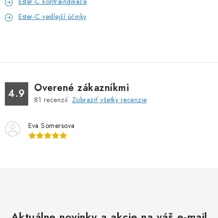
Ester-C kontraindikace
Ester-C vedlejší účinky
Overené zákazníkmi
4.9
81
recenzií.
Zobraziť všetky recenzie
Eva Somersova
Aktuálne novinky a akcie na váš e-mail