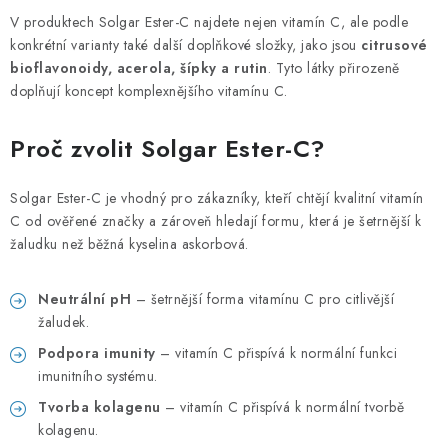
V produktech Solgar Ester-C najdete nejen vitamín C, ale podle
konkrétní varianty také další doplňkové složky, jako jsou
citrusové
bioflavonoidy, acerola, šípky a rutin
. Tyto látky přirozeně
doplňují koncept komplexnějšího vitamínu C.
Proč zvolit Solgar Ester-C?
Solgar Ester-C je vhodný pro zákazníky, kteří chtějí kvalitní vitamín
C od ověřené značky a zároveň hledají formu, která je šetrnější k
žaludku než běžná kyselina askorbová.
Neutrální pH
– šetrnější forma vitamínu C pro citlivější
žaludek.
Podpora imunity
– vitamín C přispívá k normální funkci
imunitního systému.
Tvorba kolagenu
– vitamín C přispívá k normální tvorbě
kolagenu.