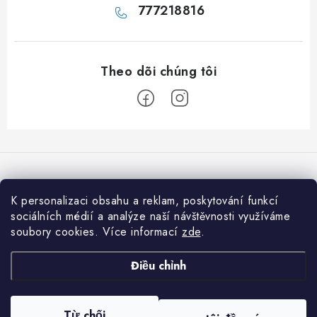
777218816
C
h
â
n
K personalizaci obsahu a reklam, poskytování funkcí
Chúng tôi chấp nhận thanh toán trực tuyến
t
sociálních médií a analýze naší návštěvnosti využíváme
soubory cookies. Více informací
zde
.
r
a
Informace pro vás
Điều chỉnh
n
Jak nakupovat
g
Copyright 2026
001shop.cz - Vitamíny a kosmetika Praha 1
. Đã đăng ký Bản
Từ chối
Obchodní podmínky