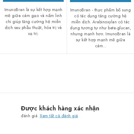
ImunoBran là sự kết hợp mạnh
ImunoBran - thực phẩm bổ sung
mẽ giữa cám gạo và nấm linh
có tác dụng tăng cường hệ
chi giúp tăng cường hệ miễn
miễn dịch. Arabinoxylan có tác
dịch sau phẫu thuật, hóa trị và
dụng tương tự như beta-glucan,
xạ trị.
nhưng mạnh hơn. ImunoBran là
sự kết hợp mạnh mẽ giữa
cám...
D
a
n
h
s
Được khách hàng xác nhận
á
đánh giá.
Xem tất cả đánh giá
c
h