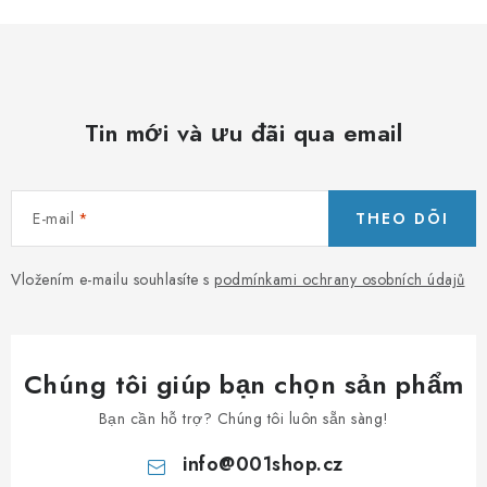
c
á
c
t
ù
Tin mới và ưu đãi qua email
y
c
h
E-mail
THEO DÕI
ỉ
n
h
Vložením e-mailu souhlasíte s
podmínkami ochrany osobních údajů
Chúng tôi giúp bạn chọn sản phẩm
Bạn cần hỗ trợ? Chúng tôi luôn sẵn sàng!
info
@
001shop.cz