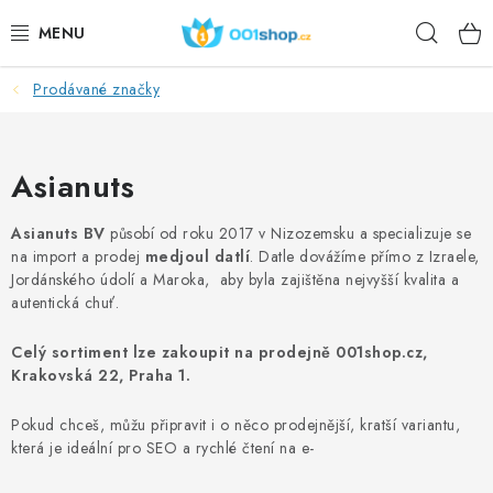
Přejít
Hleda
na
obsah
Prodávané značky
DOPLŇKY STRAVY
KOSMETIKA
Asianuts
SPORT
Asianuts BV
působí od roku 2017 v Nizozemsku a specializuje se
na import a prodej
medjoul datlí
. Datle dovážíme přímo z Izraele,
POTRAVINY
Jordánského údolí a Maroka, aby byla zajištěna nejvyšší kvalita a
autentická chuť.
TÉMATA
Celý sortiment lze zakoupit na prodejně 001shop.cz,
Krakovská 22, Praha 1.
AKCE
Pokud chceš, můžu připravit i o něco prodejnější, kratší variantu,
DÁRKY
která je ideální pro SEO a rychlé čtení na e-