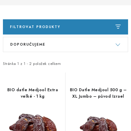
PORADNA
ZNAČKY
FILTROVAT PRODUKTY
Jak nakupovat
Obchodní podmínky
V
Ř
Podmínky ochrany osobních údajů
Kontakty
DOPORUČUJEME
ý
a
Natural Health Store
Slovník pojmů
Mapa serveru
p
z
Moje objednávka
i
e
Stránka
1
z
1
-
2
položek celkem
s
n
p
í
r
p
BIO datle Medjool Extra
BIO Datle Medjoul 500 g –
o
r
velké - 1 kg
XL Jumbo – původ Izrael
d
o
u
d
k
u
t
k