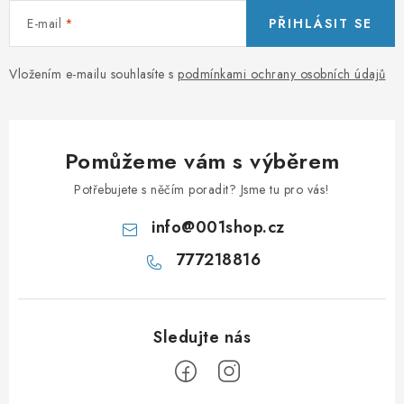
s
u
E-mail
PŘIHLÁSIT SE
Vložením e-mailu souhlasíte s
podmínkami ochrany osobních údajů
Pomůžeme vám s výběrem
Potřebujete s něčím poradit? Jsme tu pro vás!
info
@
001shop.cz
777218816