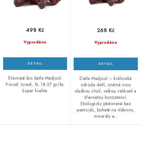
ů
t
ů
498 Kč
268 Kč
Vyprodáno
Vyprodáno
Šťavnaté bio datle Medjool.
Datle Medjool – královská
Původ: Izrael, XL 18-27 gr/ks.
odrůda datlí, známá svou
Super kvalita.
sladkou chutí, velkou velikostí a
šťavnatou konzistencí.
Ekologicky pěstované bez
pesticidů, bohaté na vlákninu,
minerály a...