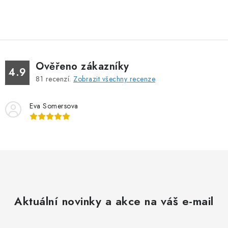
O
v
l
á
d
Ověřeno zákazníky
a
4.9
81
recenzí.
Zobrazit všechny recenze
c
í
Eva Somersova
p
r
v
k
y
v
ý
Aktuální novinky a akce na váš e-mail
p
i