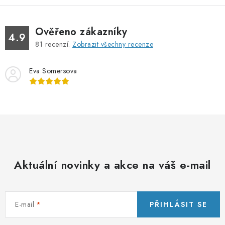
á
d
Ověřeno zákazníky
a
4.9
81
recenzí.
Zobrazit všechny recenze
c
í
Eva Somersova
p
r
v
k
y
v
ý
Aktuální novinky a akce na váš e-mail
p
i
s
u
E-mail
PŘIHLÁSIT SE