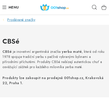
Přejít
Hleda
na
obsah
Prodávané značky
DOPLŇKY STRAVY
KOSMETIKA
CBSé
SPORT
CBSé
je inovativní argentinská značka
yerba maté
, která od roku
1978 spojuje tradiční yerbu s pečlivě vybranými bylinami a
POTRAVINY
přírodními příchutěmi. Produkty CBSé nabízejí autentickou chuť a
osvěžující zážitek pro každého milovníka yerba maté.
TÉMATA
Produkty lze zakoupit na prodejně 001shop.cz, Krakovská
22, Praha 1.
AKCE
DÁRKY