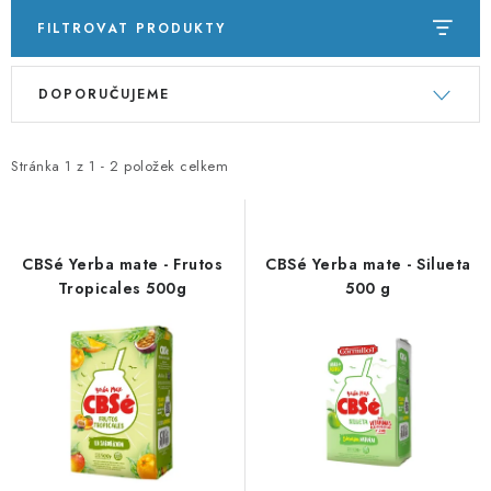
PORADNA
FILTROVAT PRODUKTY
ZNAČKY
V
Ř
DOPORUČUJEME
ý
a
Jak nakupovat
Obchodní podmínky
p
z
Podmínky ochrany osobních údajů
Kontakty
i
e
Stránka
1
z
1
-
2
položek celkem
Natural Health Store
Slovník pojmů
Mapa serveru
s
n
Moje objednávka
p
í
r
p
CBSé Yerba mate - Frutos
CBSé Yerba mate - Silueta
o
r
Tropicales 500g
500 g
d
o
u
d
k
u
t
k
ů
t
ů