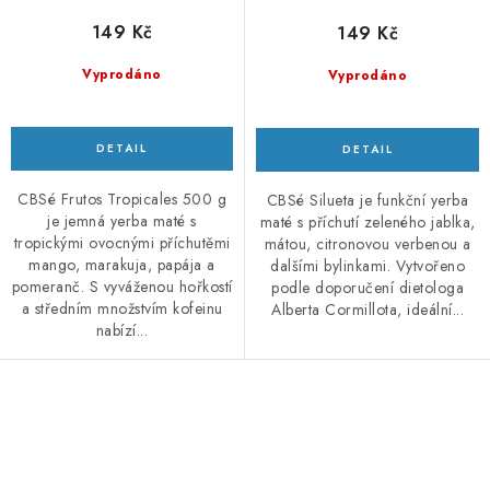
149 Kč
149 Kč
Vyprodáno
Vyprodáno
CBSé Frutos Tropicales 500 g
CBSé Silueta je funkční yerba
je jemná yerba maté s
maté s příchutí zeleného jablka,
tropickými ovocnými příchutěmi
mátou, citronovou verbenou a
mango, marakuja, papája a
dalšími bylinkami. Vytvořeno
pomeranč. S vyváženou hořkostí
podle doporučení dietologa
a středním množstvím kofeinu
Alberta Cormillota, ideální...
nabízí...
O
v
l