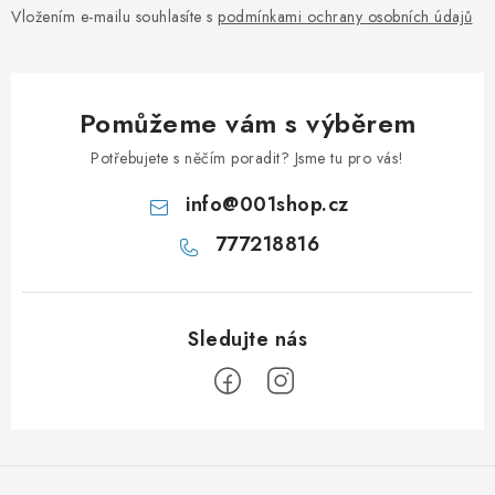
Vložením e-mailu souhlasíte s
podmínkami ochrany osobních údajů
Pomůžeme vám s výběrem
Potřebujete s něčím poradit? Jsme tu pro vás!
info
@
001shop.cz
777218816
Z
á