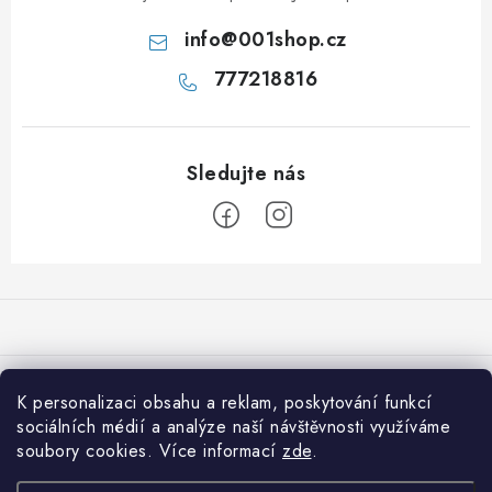
info
@
001shop.cz
777218816
Z
á
p
a
Přijímáme online platby
t
K personalizaci obsahu a reklam, poskytování funkcí
í
sociálních médií a analýze naší návštěvnosti využíváme
Co je nového na 001shop
soubory cookies. Více informací
zde
.
Shiitake: Královna léčivých hub pro imunitu, srdce i vitalitu