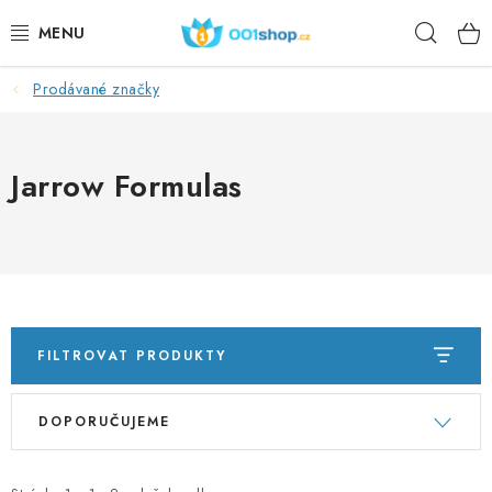
Přejít
Hleda
na
obsah
Prodávané značky
DOPLŇKY STRAVY
KOSMETIKA
Jarrow Formulas
SPORT
POTRAVINY
TÉMATA
FILTROVAT PRODUKTY
AKCE
V
Ř
DOPORUČUJEME
ý
a
DÁRKY
p
z