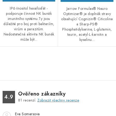
IP6-Inositol hexafosfát -
Jarrow Formulas® Neuro
podporuje činnost NK buněk
Optimizer® je doplněk stravy
imunitního systému.Ty jsou
obsahující Cognizin® Citicoline
důležité pro boj proti bakteriím,
a Sharp-PS®
virům a parazitům.
Phosphatidylserine, L-glutamin,
Nedostatečná aktivita NK buněk
taurin, acetyl-L-karnitin a
může být...
kyselinu...
O
v
l
á
d
Ověřeno zákazníky
a
4.9
81
recenzí.
Zobrazit všechny recenze
c
í
Eva Somersova