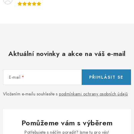
p
r
v
k
y
v
ý
Aktuální novinky a akce na váš e-mail
p
i
s
u
E-mail
PŘIHLÁSIT SE
Vložením e-mailu souhlasíte s
podmínkami ochrany osobních údajů
Pomůžeme vám s výběrem
Potřebujete s něčím poradit? Jsme tu pro vás!