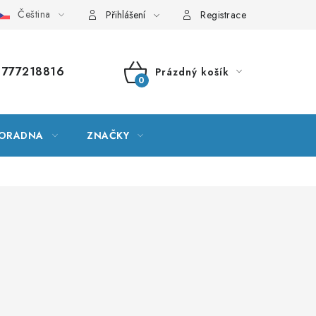
Čeština
vník pojmů
Mapa serveru
Moje objednávka
Přihlášení
Registrace
777218816
Prázdný košík
NÁKUPNÍ
KOŠÍK
ORADNA
ZNAČKY