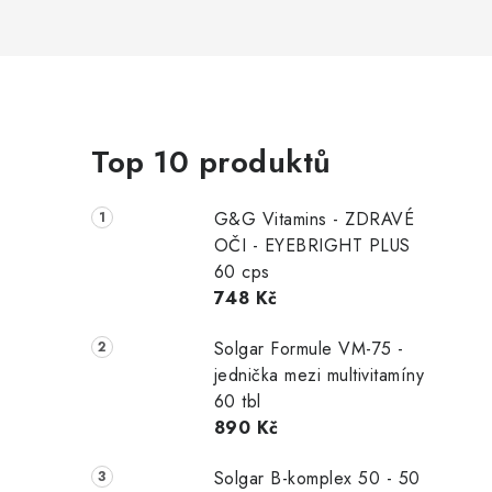
P
Top 10 produktů
o
s
G&G Vitamins - ZDRAVÉ
t
OČI - EYEBRIGHT PLUS
60 cps
r
748 Kč
a
Solgar Formule VM-75 -
n
jednička mezi multivitamíny
60 tbl
n
890 Kč
í
Solgar B-komplex 50 - 50