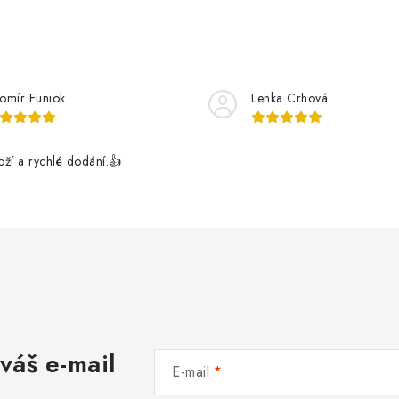
romír Funiok
Lenka Crhová
boží a rychlé dodání.👍
váš e-mail
E-mail