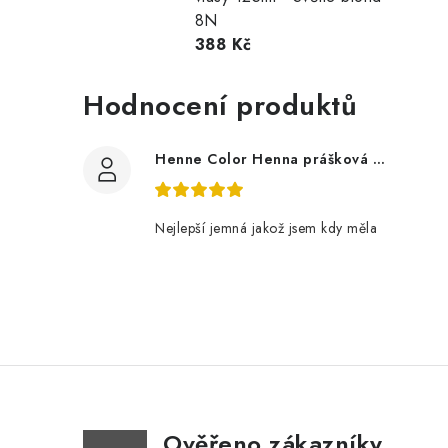
8N
388 Kč
Hodnocení produktů
Henne Color Henna prášková barva: hnědá 100g
Nejlepší jemná jakož jsem kdy měla
Ověřeno zákazníky