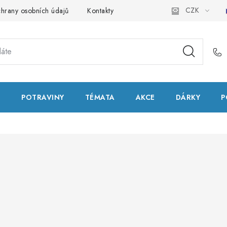
CZK
hrany osobních údajů
Kontakty
Natural Health Store
Slo
T
POTRAVINY
TÉMATA
AKCE
DÁRKY
P