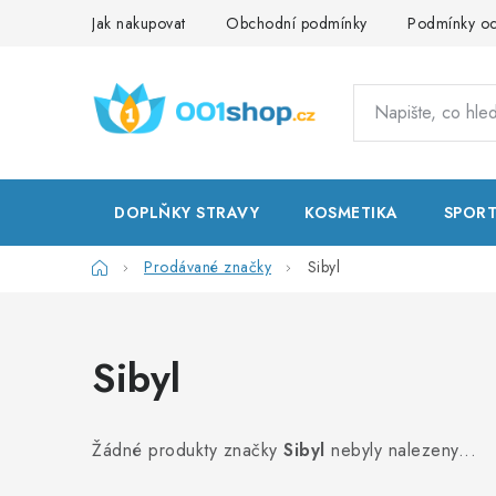
Přejít
Jak nakupovat
Obchodní podmínky
Podmínky oc
na
obsah
DOPLŇKY STRAVY
KOSMETIKA
SPOR
Domů
Prodávané značky
Sibyl
Sibyl
Žádné produkty značky
Sibyl
nebyly nalezeny...