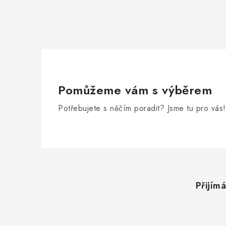
Pomůžeme vám s výběrem
Potřebujete s něčím poradit? Jsme tu pro vás!
Z
á
Přijím
p
a