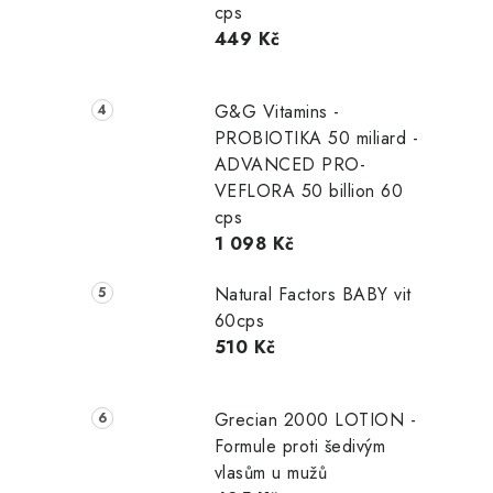
p
cps
449 Kč
a
n
G&G Vitamins -
e
PROBIOTIKA 50 miliard -
ADVANCED PRO-
l
VEFLORA 50 billion 60
cps
1 098 Kč
Natural Factors BABY vit
60cps
510 Kč
Grecian 2000 LOTION -
Formule proti šedivým
vlasům u mužů