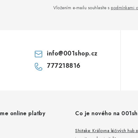
Vložením e-mailu souhlasíte s
podmínkami o
info
@
001shop.cz
777218816
áme online platby
Co je nového na 001s
Shiitake: Královna léčivých hub 