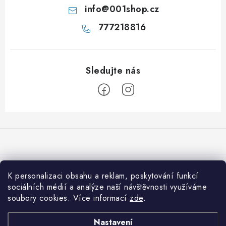
info
@
001shop.cz
777218816
Z
á
p
a
Přijímáme online platby
t
K personalizaci obsahu a reklam, poskytování funkcí
í
sociálních médií a analýze naší návštěvnosti využíváme
Co je nového na 001shop
soubory cookies. Více informací
zde
.
Shiitake: Královna léčivých hub pro imunitu, srdce i vitalitu
Informace pro vás
Nastavení