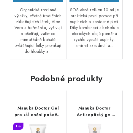
Organické rostlinné
SOS akné roll-on 10 ml je
výtažky, včetně tradičních
praktická první pomoc při
zklidňujících látek, Aloe
pupíncích a zanícené pleti.
Vera a heřmánku, vyživují
Díky kombinaci alkoholu a
a ošetřují, zatímco
éterických olejů pomáhá
mimořádně bohaté
rychle vysušit pupínky,
zvláčňující látky pronikají
zmírnit zarudnutí a...
do hloubky a...
Podobné produkty
Manuka Doctor Gel
Manuka Doctor
pro zklidnění pokožky
Antiseptický gel
25 ml
Manuka&Tea Tree 25
Tip
ml