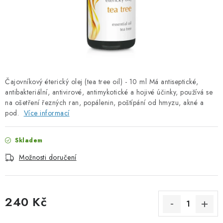
PORADNA
ZNAČKY
Jak nakupovat
Obchodní podmínky
Podmínky ochrany osobních údajů
Kontakty
Čajovníkový éterický olej (tea tree oil) - 10 ml Má antiseptické,
Natural Health Store
Slovník pojmů
Mapa serveru
antibakteriální, antivirové, antimykotické a hojivé účinky, používá se
Moje objednávka
na ošetření řezných ran, popálenin, poštípání od hmyzu, akné a
pod.
Více informací
Skladem
Možnosti doručení
240 Kč
Měrná cena: