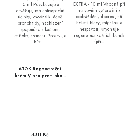
EXTRA - 10 ml Vhodná při
10 ml Povzbuzuje a
nervovém vyčerpání a
osvěžuje, má antiseptické
podráždění, depresi, tiší
účinky, vhodné k léčbě
bolesti hlavy, migrénu a
bronchitidy, nachlazení
nespavost, urychluje
spojeného s kašlem,
regeneraci kožních buněk
chřipky, astmatu. Prokrvuje
(při...
kůži,...
ATOK Regenerační
krém Viana proti akné
50ml
330 Kč