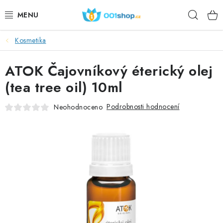
Přejít
Hleda
na
obsah
Kosmetika
DOPLŇKY STRAVY
ATOK Čajovníkový éterický olej
KOSMETIKA
(tea tree oil) 10ml
SPORT
Podrobnosti hodnocení
Neohodnoceno
POTRAVINY
TÉMATA
AKCE
DÁRKY