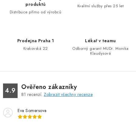
v
v
produktů
Kvalitní služby přes 25 let
á
k
Distribuce přímo od výrobců
n
y
í
v
ý
Prodejna Praha 1
Lékař v teamu
p
Krakovská 22
Odborný garant MUDr. Monika
i
Klaudysová
s
u
Ověřeno zákazníky
4.9
81
recenzí.
Zobrazit všechny recenze
Eva Somersova