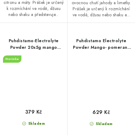
citronu a máty. Prášek je určený
ovocnou chutí jahody a limetky.
k rozmíchání ve vodě, džusu
Prášek je určený k rozmíchání
nebo shaku a představuje...
ve vodě, džusu nebo shaku a...
Puhdistamo-Electrolyte
Puhdistamo Electrolyte
Powder 20x5g mango
Powder Mango- pomeranč
orange
240g - elektrolyty
Novinka
379 Kč
629 Kč
Skladem
Skladem