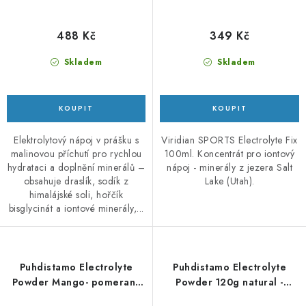
488 Kč
349 Kč
Skladem
Skladem
Elektrolytový nápoj v prášku s
Viridian SPORTS Electrolyte Fix
malinovou příchutí pro rychlou
100ml. Koncentrát pro iontový
hydrataci a doplnění minerálů –
nápoj - minerály z jezera Salt
obsahuje draslík, sodík z
Lake (Utah).
himalájské soli, hořčík
bisglycinát a iontové minerály,...
Puhdistamo Electrolyte
Puhdistamo Electrolyte
Powder Mango- pomeranč
Powder 120g natural -
120g - elektrolyty
elektrolyty