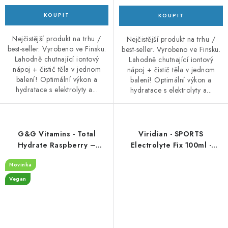
Nejčistější produkt na trhu /
Nejčistější produkt na trhu /
best-seller. Vyrobeno ve Finsku.
best-seller. Vyrobeno ve Finsku.
Lahodně chutnající iontový
Lahodně chutnající iontový
nápoj + čistič těla v jednom
nápoj + čistič těla v jednom
balení! Optimální výkon a
balení! Optimální výkon a
hydratace s elektrolyty a...
hydratace s elektrolyty a...
G&G Vitamins - Total
Viridian - SPORTS
Hydrate Raspberry –
Electrolyte Fix 100ml -
Elektrolytový nápoj v
elektrolyty
Novinka
prášku – 150 g
Vegan