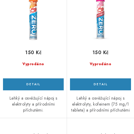
u
d
k
u
t
k
ů
t
ů
150 Kč
150 Kč
Vyprodáno
Vyprodáno
Lehký a osvěžující nápoj s
Lehký a osvěžující nápoj s
elektrolyty a přírodními
elektrolyty, kofeinem (75 mg/1
příchutěmi.
tableta) a přírodními příchutěmi