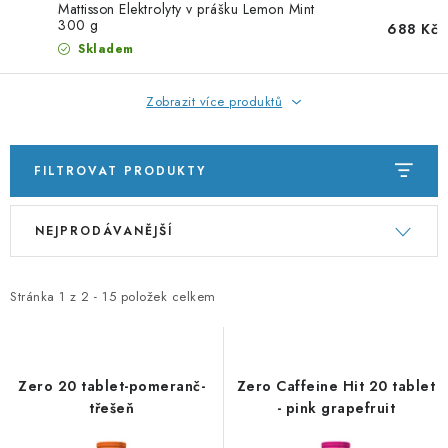
PORADNA
Mattisson Elektrolyty v prášku Lemon Mint
300 g
688 Kč
Skladem
ZNAČKY
Zobrazit více produktů
Jak nakupovat
Obchodní podmínky
Podmínky ochrany osobních údajů
Kontakty
Natural Health Store
FILTROVAT PRODUKTY
Slovník pojmů
Mapa serveru
Moje objednávka
V
Ř
NEJPRODÁVANĚJŠÍ
ý
a
p
z
i
e
Stránka
1
z
2
-
15
položek celkem
s
n
p
í
r
p
Zero 20 tablet-pomeranč-
Zero Caffeine Hit 20 tablet
o
r
třešeň
- pink grapefruit
d
o