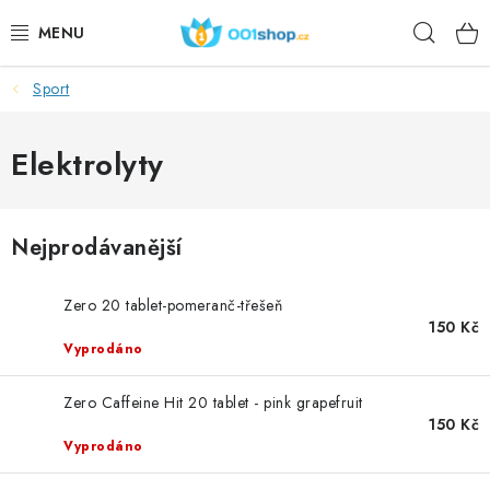
Přejít
Hleda
na
obsah
Sport
DOPLŇKY STRAVY
KOSMETIKA
Elektrolyty
SPORT
Nejprodávanější
POTRAVINY
Zero 20 tablet-pomeranč-třešeň
TÉMATA
150 Kč
Vyprodáno
AKCE
Zero Caffeine Hit 20 tablet - pink grapefruit
150 Kč
DÁRKY
Vyprodáno