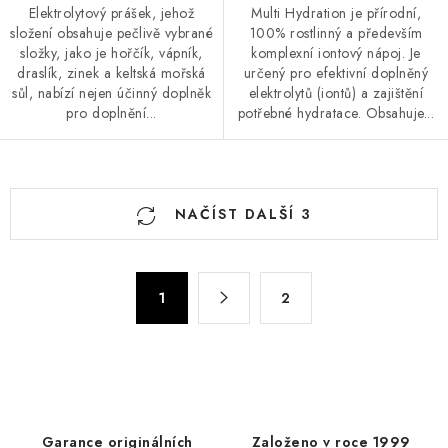
Elektrolytový prášek, jehož
Multi Hydration je přírodní,
složení obsahuje pečlivě vybrané
100% rostlinný a především
složky, jako je hořčík, vápník,
komplexní iontový nápoj. Je
draslík, zinek a keltská mořská
určený pro efektivní doplněný
sůl, nabízí nejen účinný doplněk
elektrolytů (iontů) a zajištění
pro doplnění...
potřebné hydratace. Obsahuje...
O
NAČÍST DALŠÍ 3
v
l
á
S
d
1
2
t
a
r
c
á
n
í
k
p
o
r
Garance originálních
Založeno v roce 1999