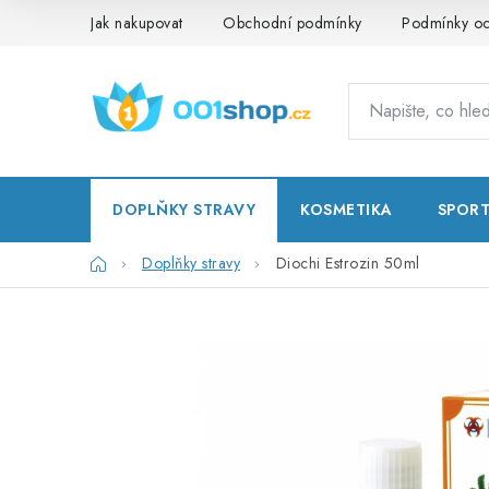
Přejít
Jak nakupovat
Obchodní podmínky
Podmínky oc
na
obsah
DOPLŇKY STRAVY
KOSMETIKA
SPOR
Domů
Doplňky stravy
Diochi Estrozin 50ml