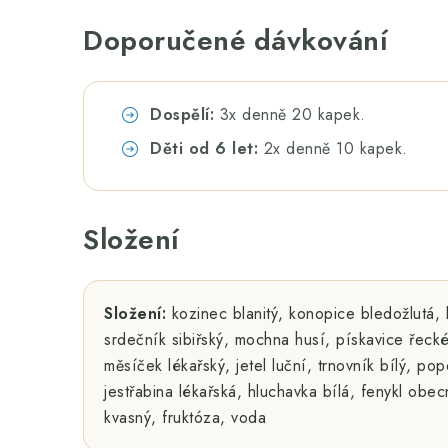
Doporučené dávkování
Dospělí:
3x denně 20 kapek.
Děti od 6 let:
2x denně 10 kapek.
Složení
Složení:
kozinec blanitý, konopice bledožlutá, 
srdečník sibiřský, mochna husí, pískavice řeck
měsíček lékařský, jetel luční, trnovník bílý, po
jestřabina lékařská, hluchavka bílá, fenykl obecn
kvasný, fruktóza, voda