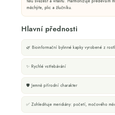
tělu svěžest a vitalitu. Harmonizuje především
měchýře, plic a žlučníku.
Hlavní přednosti
🌿 Bioinformační bylinné kapky vyrobené z rostli
✨ Rychlé vstřebávání
🛡️ Jemně přírodní charakter
✅ Zohledňuje meridiány: početí, močového měch