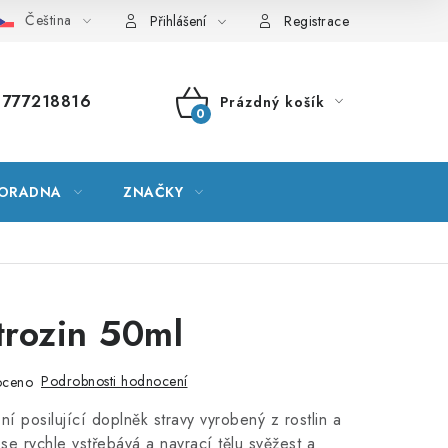
Čeština
vník pojmů
Mapa serveru
Moje objednávka
Přihlášení
Registrace
777218816
Prázdný košík
NÁKUPNÍ
KOŠÍK
ORADNA
ZNAČKY
trozin 50ml
Podrobnosti hodnocení
oceno
ní posilující doplněk stravy vyrobený z rostlin a
 se rychle vstřebává a navrací tělu svěžest a