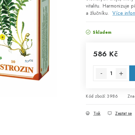
vitalitu. Harmonizuje
a žlučníku.
Více info
Skladem
586 Kč
Měrná cena:
Kód zboží:
3986
Zna
Tisk
Zeptat se