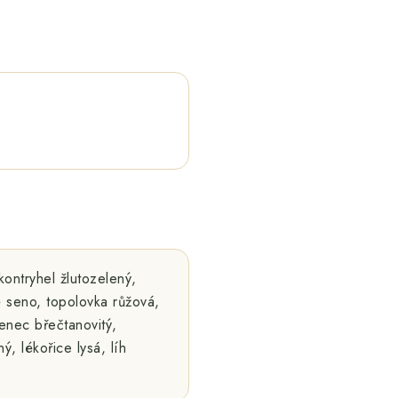
kontryhel žlutozelený,
é seno, topolovka růžová,
penec břečtanovitý,
ý, lékořice lysá, líh