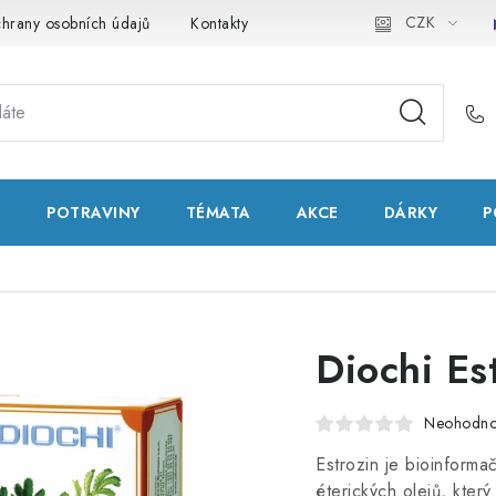
CZK
hrany osobních údajů
Kontakty
Natural Health Store
Slo
T
POTRAVINY
TÉMATA
AKCE
DÁRKY
P
Diochi Es
Neohodn
Estrozin je bioinformač
éterických olejů, který