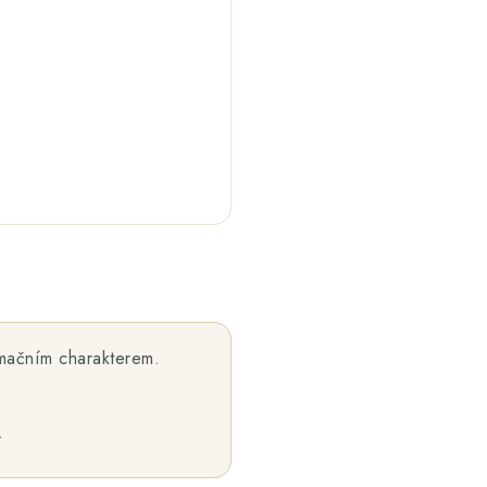
rmačním charakterem.
.