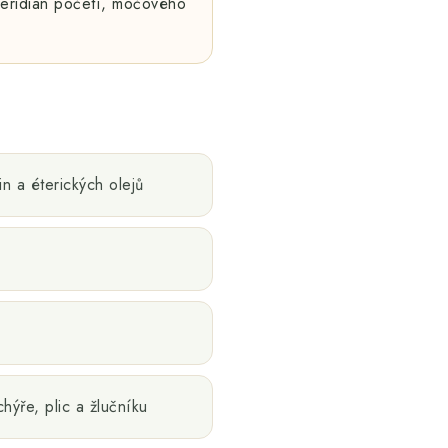
 meridián početí, močového
n a éterických olejů
ýře, plic a žlučníku