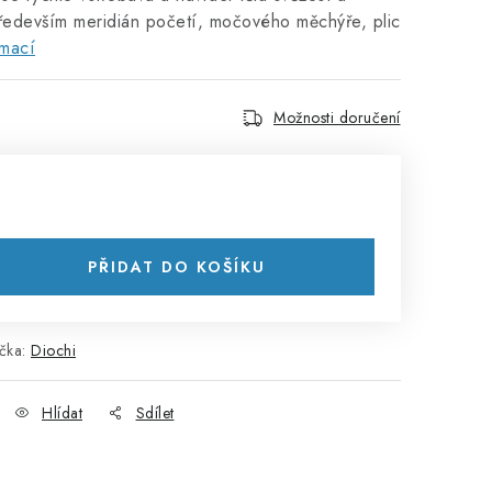
 především meridián početí, močového měchýře, plic
rmací
Možnosti doručení
PŘIDAT DO KOŠÍKU
čka:
Diochi
Hlídat
Sdílet