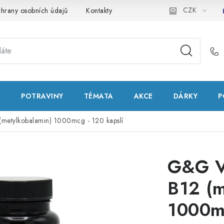
CZK
hrany osobních údajů
Kontakty
Natural Health Store
Slo
T
POTRAVINY
TÉMATA
AKCE
DÁRKY
P
metylkobalamin) 1000mcg - 120 kapslí
G&G V
B12 (m
1000mc