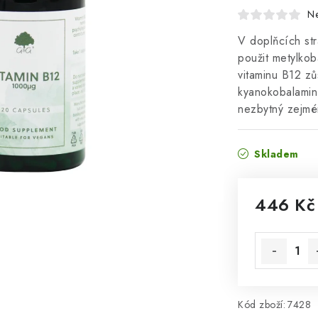
N
V doplňcích st
použit metylkob
vitaminu B12 zů
kyanokobalamin.
nezbytný zejmé
Skladem
446 Kč
Měrná cena
Kód zboží:
7428