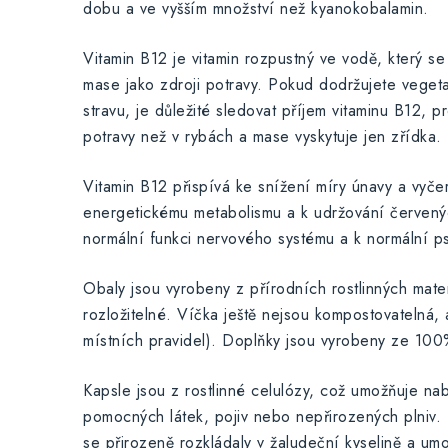
dobu a ve vyšším množství než kyanokobalamin.
Vitamin B12 je vitamin rozpustný ve vodě, který s
mase jako zdroji potravy. Pokud dodržujete vege
stravu, je důležité sledovat příjem vitaminu B12, p
potravy než v rybách a mase vyskytuje jen zřídka.
Vitamin B12 přispívá ke snížení míry únavy a vyče
energetickému metabolismu a k udržování červenýc
normální funkci nervového systému a k normální ps
Obaly jsou vyrobeny z přírodních rostlinných mate
rozložitelné. Víčka ještě nejsou kompostovatelná, 
místních pravidel). Doplňky jsou vyrobeny ze 100
Kapsle jsou z rostlinné celulózy, což umožňuje n
pomocných látek, pojiv nebo nepřirozených plniv. 
se přirozeně rozkládaly v žaludeční kyselině a umo