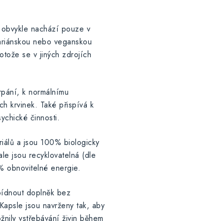
e obvykle nachází pouze v
tariánskou nebo veganskou
rotože se v jiných zdrojích
rpání, k normálnímu
h krvinek. Také přispívá k
ychické činnosti.
riálů a jsou 100% biologicky
ale jsou recyklovatelná (dle
% obnovitelné energie.
abídnout doplněk bez
Kapsle jsou navrženy tak, aby
žnily vstřebávání živin během