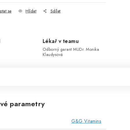
ptat se
Hlídat
Sdílet
1
Lékař v teamu
Odborný garant MUDr. Monika
Klaudysová
vé parametry
G&G Vitamins