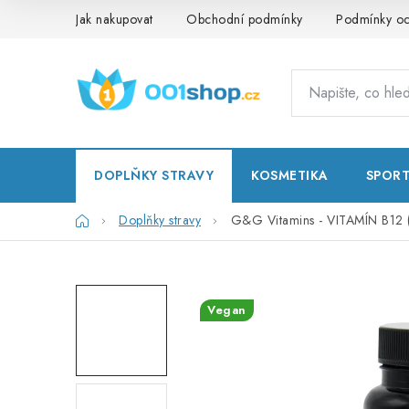
Přejít
Jak nakupovat
Obchodní podmínky
Podmínky oc
na
obsah
DOPLŇKY STRAVY
KOSMETIKA
SPOR
Domů
Doplňky stravy
G&G Vitamins - VITAMÍN B12 (
Vegan