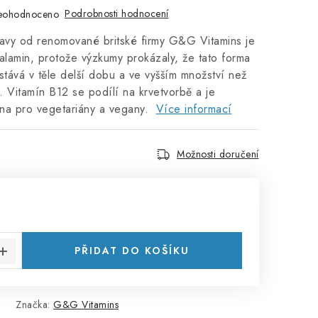
Podrobnosti hodnocení
eohodnoceno
ravy od renomované britské firmy G&G Vitamins je
alamin, protože výzkumy prokázaly, že tato forma
stává v těle delší dobu a ve vyšším množství než
 Vitamín B12 se podílí na krvetvorbě a je
na pro vegetariány a vegany.
Více informací
Možnosti doručení
:
PŘIDAT DO KOŠÍKU
Značka:
G&G Vitamins