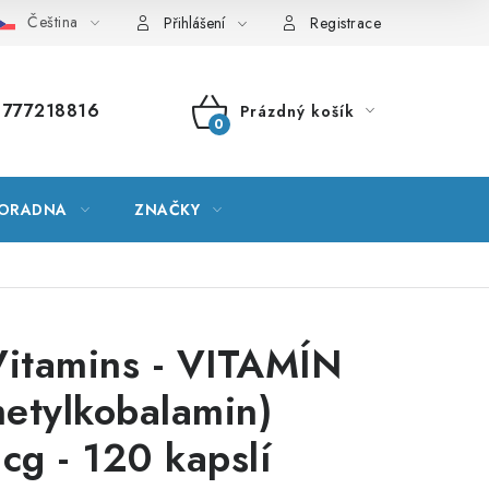
Čeština
vník pojmů
Mapa serveru
Moje objednávka
Přihlášení
Registrace
777218816
Prázdný košík
NÁKUPNÍ
KOŠÍK
ORADNA
ZNAČKY
itamins - VITAMÍN
etylkobalamin)
g - 120 kapslí