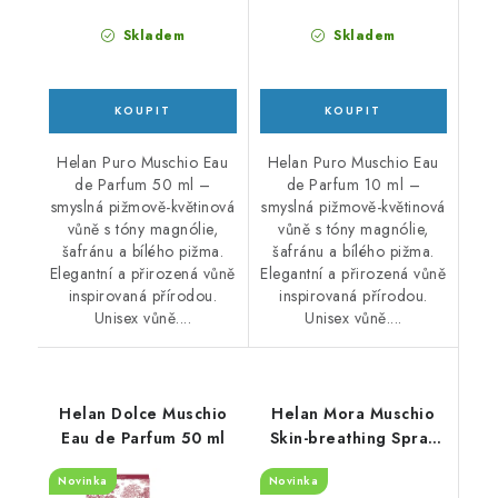
Skladem
Skladem
Helan Puro Muschio Eau
Helan Puro Muschio Eau
de Parfum 50 ml –
de Parfum 10 ml –
smyslná pižmově-květinová
smyslná pižmově-květinová
vůně s tóny magnólie,
vůně s tóny magnólie,
šafránu a bílého pižma.
šafránu a bílého pižma.
Elegantní a přirozená vůně
Elegantní a přirozená vůně
inspirovaná přírodou.
inspirovaná přírodou.
Unisex vůně....
Unisex vůně....
Helan Dolce Muschio
Helan Mora Muschio
Eau de Parfum 50 ml
Skin-breathing Spray
Deodorant 100 ml
Novinka
Novinka