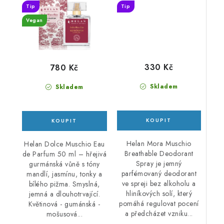
Tip
Tip
Vegan
330 Kč
780 Kč
Skladem
Skladem
Helan Mora Muschio
Helan Dolce Muschio Eau
Breathable Deodorant
de Parfum 50 ml – hřejivá
Spray je jemný
gurmánská vůně s tóny
parfémovaný deodorant
mandlí, jasmínu, tonky a
ve spreji bez alkoholu a
bílého pižma. Smyslná,
hliníkových solí, který
jemná a dlouhotrvající.
pomáhá regulovat pocení
Květinová - gumánská -
a předcházet vzniku...
mošusová...