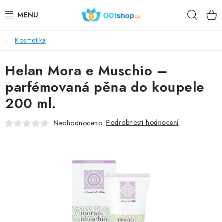
Přejít
Hleda
na
obsah
Kosmetika
DOPLŇKY STRAVY
Helan Mora e Muschio –
KOSMETIKA
parfémovaná pěna do koupele
SPORT
200 ml.
POTRAVINY
Podrobnosti hodnocení
Neohodnoceno
TÉMATA
AKCE
DÁRKY