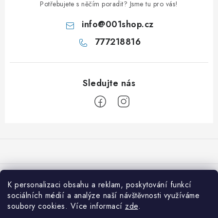
Potřebujete s něčím poradit? Jsme tu pro vás!
info
@
001shop.cz
777218816
Z
á
p
a
Přijímáme online platby
t
K personalizaci obsahu a reklam, poskytování funkcí
í
sociálních médií a analýze naší návštěvnosti využíváme
Co je nového na 001shop
soubory cookies. Více informací
zde
.