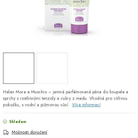
PORADNA
ZNAČKY
Jak nakupovat
Obchodní podmínky
Podmínky ochrany osobních údajů
Kontakty
Natural Health Store
Slovník pojmů
Mapa serveru
Moje objednávka
Helan Mora e Muschio – jemná parfémovaná pěna do koupele a
sprchy s rostlinnými tenzidy a cukry z medu. Vhodná pro citlivou
pokožku, s vodní a pižmovou vůní.
Více informací
Skladem
Možnosti doručení