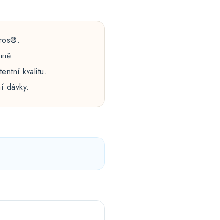
ros®.
nně.
entní kvalitu.
ní dávky.