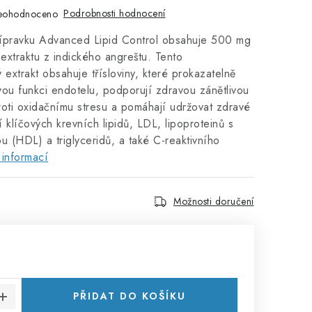
Podrobnosti hodnocení
eohodnoceno
ípravku Advanced Lipid Control obsahuje 500 mg
xtraktu z indického angreštu. Tento
 extrakt obsahuje třísloviny, které prokazatelně
ou funkci endotelu, podporují zdravou zánětlivou
proti oxidačnímu stresu a pomáhají udržovat zdravé
í klíčových krevních lipidů, LDL, lipoproteinů s
u (HDL) a triglyceridů, a také C-reaktivního
 informací
Možnosti doručení
:
PŘIDAT DO KOŠÍKU