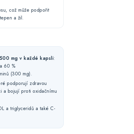
esu, což může podpořit
tepen a žil.
 500 mg v každé kapsli
:
na 60 %
aninů (300 mg).
teré podporují zdravou
i a bojují proti oxidačnímu
 a triglyceridů a také C-