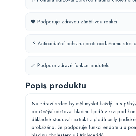
🛡️ Podporuje zdravou zánětlivou reakci
🔬 Antioxidační ochrana proti oxidačnímu stres
✅ Podpora zdravé funkce endotelu
Popis produktu
Na zdraví srdce by měl myslet každý, a s přib
obtížnější udržovat hladinu lipidů v krvi pod ko
důkladně studovali extrakt z plodů amly (indick
prokázáno, že podporuje funkci endotelu a po
hladinu cholesterolu i triglyceridů.