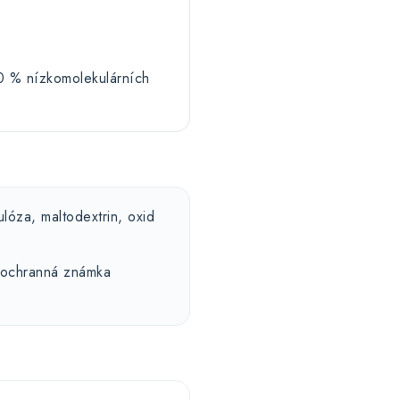
0 % nízkomolekulárních
ulóza, maltodextrin, oxid
 ochranná známka