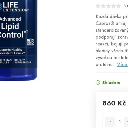
N
Každá dávka př
Capros® amla, e
standardizovaný
podporují zdrav
reakci, bojují 
hladiny všech tř
vysokou hustoto
proteinu.
Více
Skladem
860 Kč
Měrná cena