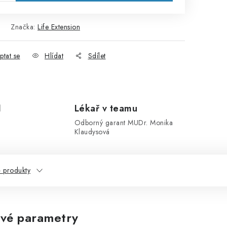
Značka:
Life Extension
ptat se
Hlídat
Sdílet
1
Lékař v teamu
Odborný garant MUDr. Monika
Klaudysová
 produkty
vé parametry