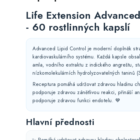
Life Extension Advanced
- 60 rostlinných kapslí
Advanced Lipid Control je moderní doplněk str
kardiovaskulárního systému. Každá kapsle ob
amla, vodního extraktu z indického angreštu, 
nízkomolekulárních hydrolyzovatelných taninů 
Receptura pomáhá udržovat zdravou hladinu chol
podporuje zdravou zánětlivou reakci, přináší an
podporuje zdravou funkci endotelu. 💙
Hlavní přednosti
✨ Pomáhá udržovat zdravou hladinu cholesterolu