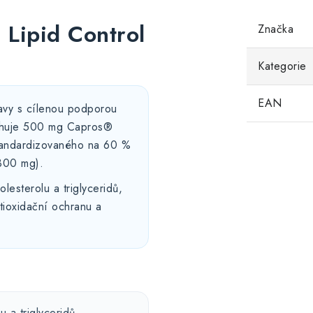
 Lipid Control
Značka
Kategorie
EAN
avy s cílenou podporou
sahuje 500 mg Capros®
standardizovaného na 60 %
(300 mg).
esterolu a triglyceridů,
tioxidační ochranu a
 a triglyceridů