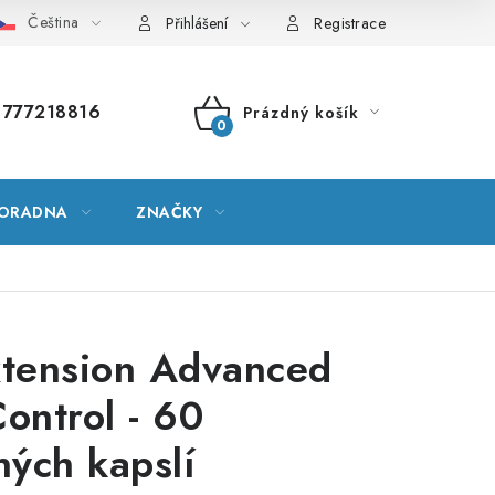
Čeština
vník pojmů
Mapa serveru
Moje objednávka
Přihlášení
Registrace
777218816
Prázdný košík
NÁKUPNÍ
KOŠÍK
ORADNA
ZNAČKY
xtension Advanced
Control - 60
ných kapslí