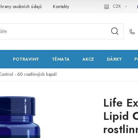
CZK
hrany osobních údajů
Kontakty
Natural Health Store
Slo
T
POTRAVINY
TÉMATA
AKCE
DÁRKY
P
ontrol - 60 rostlinných kapslí
Life E
Lipid 
rostlin