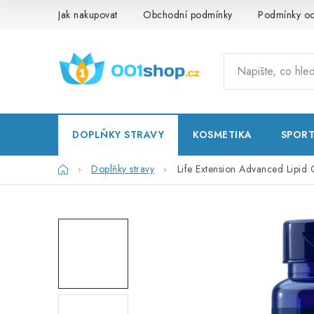
Přejít
Jak nakupovat
Obchodní podmínky
Podmínky oc
na
obsah
DOPLŇKY STRAVY
KOSMETIKA
SPOR
Domů
Doplňky stravy
Life Extension Advanced Lipid C