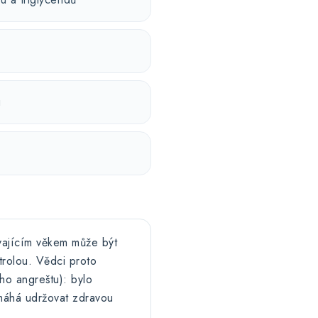
u
ývajícím věkem může být
ntrolou. Vědci proto
ého angreštu): bylo
máhá udržovat zdravou