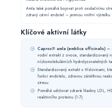
Amla také pomáhá bojovat proti oxidačnímu str
zdravý cévní endotel – jemnou vnitřní výstelku 
Klíčové aktivní látky
Capros® amla (emblica officinalis) –
vodní extrakt z ovoce, standardizovaný 
nízkomolekulárních hydrolyzovatelných t
Standardizovaný extrakt s tříslovinami, k
funkci endotelu, zdravou zánětlivou reakc
stresu.
Pomáhá udržovat zdravé hladiny LDL, HDL
reaktivního proteinu (1-7).