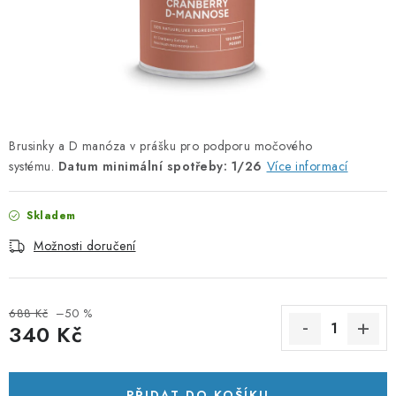
PORADNA
ZNAČKY
Jak nakupovat
Obchodní podmínky
Podmínky ochrany osobních údajů
Kontakty
Brusinky a D manóza v prášku pro podporu močového
Natural Health Store
Slovník pojmů
Mapa serveru
systému.
Datum minimální spotřeby: 1/26
Více informací
Moje objednávka
Skladem
Možnosti doručení
688 Kč
–50 %
340 Kč
Měrná cena:
PŘIDAT DO KOŠÍKU