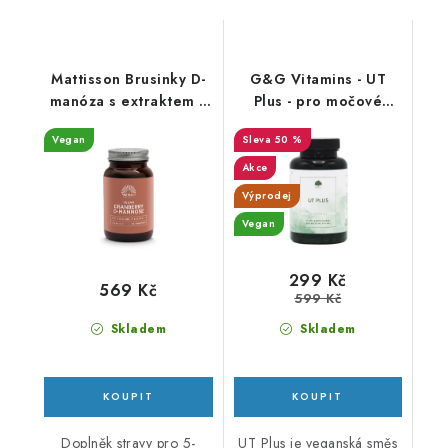
Mattisson Brusinky D-
G&G Vitamins - UT
manóza s extraktem z
Plus - pro močové
medvědice lékařské -
cesty - 90 kapslí -DMS
Vegan
50 %
90 tablet
3/26
Akce
Výprodej
Vegan
299 Kč
569 Kč
599 Kč
Skladem
Skladem
Doplněk stravy pro 5-
UT Plus je veganská směs