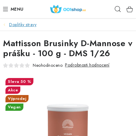
Přejít
Hleda
na
obsah
Doplňky stravy
DOPLŇKY STRAVY
Mattisson Brusinky D-Mannose v
KOSMETIKA
prášku - 100 g - DMS 1/26
SPORT
Podrobnosti hodnocení
Neohodnoceno
POTRAVINY
50 %
TÉMATA
Akce
Výprodej
AKCE
Vegan
DÁRKY