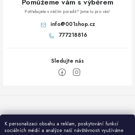
Pomůžeme vám s výběrem
Potřebujete s něčím poradit? Jsme tu pro vás!
info
@
001shop.cz
777218816
Z
á
p
a
Přijímáme online platby
t
K personalizaci obsahu a reklam, poskytování funkcí
í
sociálních médií a analýze naší návštěvnosti využíváme
Co je nového na 001shop