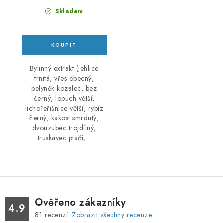
Skladem
Bylinný extrakt (jehlice
trnitá, vřes obecný,
pelyněk kozalec, bez
černý, lopuch větší,
lichořeřišnice větší, rybíz
černý, kakost smrdutý,
dvouzubec trojdílný,
truskavec ptačí,...
Ověřeno zákazníky
4.9
81
recenzí.
Zobrazit všechny recenze