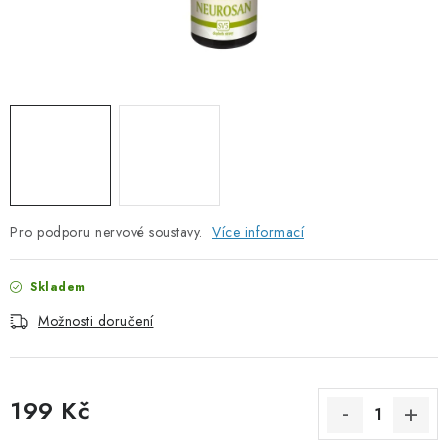
PORADNA
ZNAČKY
Jak nakupovat
Obchodní podmínky
Podmínky ochrany osobních údajů
Kontakty
Natural Health Store
Slovník pojmů
Mapa serveru
Moje objednávka
Pro podporu nervové soustavy.
Více informací
Skladem
Možnosti doručení
199 Kč
Měrná cena: