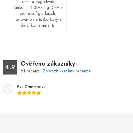
mozku a kognitivních
funkcí – 1 000 mg DHA v
jedné softgel kapsli,
testováno na těžké kovy a
další kontaminanty.
Ověřeno zákazníky
4.9
81
recenzí.
Zobrazit všechny recenze
Eva Somersova