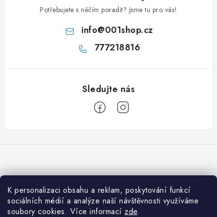
Potřebujete s něčím poradit? Jsme tu pro vás!
info
@
001shop.cz
777218816
Z
á
p
a
Přijímáme online platby
t
K personalizaci obsahu a reklam, poskytování funkcí
í
sociálních médií a analýze naší návštěvnosti využíváme
Co je nového na 001shop
soubory cookies. Více informací
zde
.