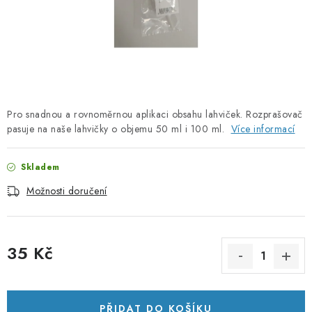
PORADNA
ZNAČKY
Jak nakupovat
Obchodní podmínky
Podmínky ochrany osobních údajů
Kontakty
Pro snadnou a rovnoměrnou aplikaci obsahu lahviček. Rozprašovač
Natural Health Store
Slovník pojmů
Mapa serveru
pasuje na naše lahvičky o objemu 50 ml i 100 ml.
Více informací
Moje objednávka
Skladem
Možnosti doručení
35 Kč
Měrná cena:
PŘIDAT DO KOŠÍKU