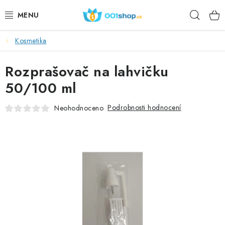
Přejít
Hleda
na
obsah
Kosmetika
DOPLŇKY STRAVY
Rozprašovač na lahvičku
KOSMETIKA
50/100 ml
SPORT
Podrobnosti hodnocení
Neohodnoceno
POTRAVINY
TÉMATA
AKCE
DÁRKY