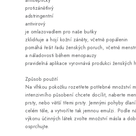
antiseptický
protizánětlivý
adstringentní
antivirový
je omlazovadlem pro naše buňky
zklidňuje a hojí kožní záněty, včetně popálenin
pomáhá řešit řadu ženských poruch, včetně menst
a náladovosti během menopauzy
pravidelná aplikace vyrovnává produkci ženských 
Způsob použití
Na vlhkou pokožku rozetřete potřebné množství má
intenzivního působení chcete docílit, naberte me
prsty, nebo větší třemi prsty. Jemnými pohyby dlan
celém těle, a vytvoříte tak jemnou emulzi. Podle n
výkonu účinných látek zvolte množství másla a dob
osprchujte.