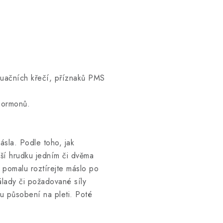
ruačních křečí, příznaků PMS
hormonů.
sla. Podle toho, jak
nší hrudku jedním či dvěma
í pomalu roztírejte máslo po
álady či požadované síly
u působení na pleti. Poté