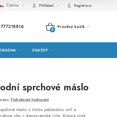
Čeština
vník pojmů
Mapa serveru
Moje objednávka
Přihlášení
Registrace
777218816
Prázdný košík
NÁKUPNÍ
KOŠÍK
ORADNA
ZNAČKY
rodní sprchové máslo
Podrobnosti hodnocení
oceno
upelové máslo s čistou jadranskou solí a
Obsahuje olej z damascénské růže. Krásná vůně.