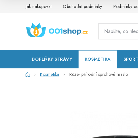
Přejít
Jak nakupovat
Obchodní podmínky
Podmínky oc
na
obsah
DOPLŇKY STRAVY
KOSMETIKA
SPOR
Domů
Kosmetika
Růže- přírodní sprchové máslo