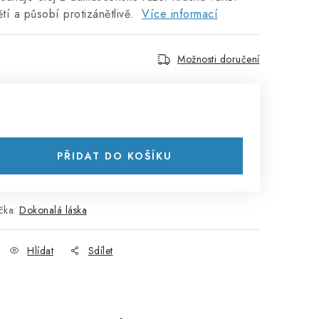
tí a působí protizánětlivě.
Více informací
Možnosti doručení
PŘIDAT DO KOŠÍKU
čka:
Dokonalá láska
Hlídat
Sdílet