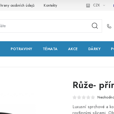
CZK
hrany osobních údajů
Kontakty
Natural Health Store
Slo
T
POTRAVINY
TÉMATA
AKCE
DÁRKY
P
Růže- pří
Neohodn
Luxusní sprchové a ko
rostlinnými silicemi. 