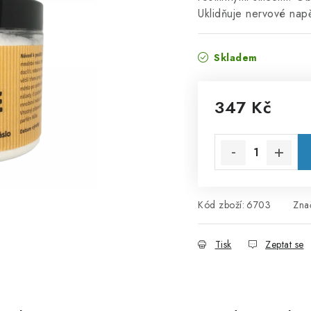
Uklidňuje nervové napě
Skladem
347 Kč
Měrná cena:
Kód zboží:
6703
Zna
Tisk
Zeptat se