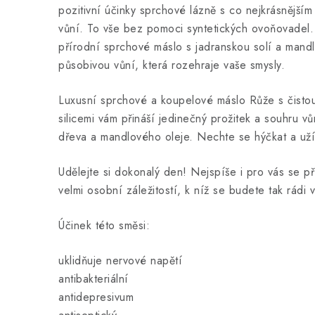
pozitivní účinky sprchové lázně s co nejkrásnější
vůní. To vše bez pomoci syntetických ovoňovadel
přírodní sprchové máslo s jadranskou solí a mand
působivou vůní, která rozehraje vaše smysly.
Luxusní sprchové a koupelové máslo Růže s čistou 
silicemi vám přináší jedinečný prožitek a souhru v
dřeva a mandlového oleje. Nechte se hýčkat a užív
Udělejte si dokonalý den! Nejspíše i pro vás se p
velmi osobní záležitostí, k níž se budete tak rádi v
Účinek této směsi:
uklidňuje nervové napětí
antibakteriální
antidepresivum