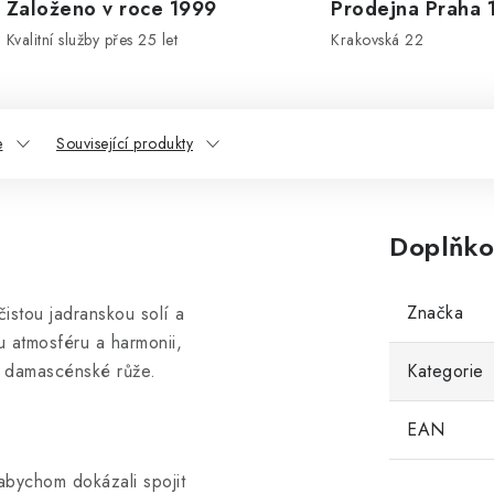
Založeno v roce 1999
Prodejna Praha 
Kvalitní služby přes 25 let
Krakovská 22
e
Související produkty
Doplňko
Značka
istou jadranskou solí a
ou atmosféru a harmonii,
 z damascénské růže.
Kategorie
EAN
abychom dokázali spojit