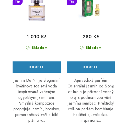
Tip
Tip
1 010 Kč
280 Kč
Skladem
Skladem
Jasmin Du Nil je elegantní
Ajurvédský parfém
květinová toaletní voda
Orientální jasmín od Song
inspirovaná vzácným
of India je přírodní vonný
egyptským jasmínem.
olej s podmanivou vůní
Smyslná kompozice
jasmínu sambac. Praktický
propojuje jasmín, broskev,
roll-on parfém kombinuje
pomerančový květ a bílé
tradiční ajurvédskou
pižmo v...
inspiraci s...