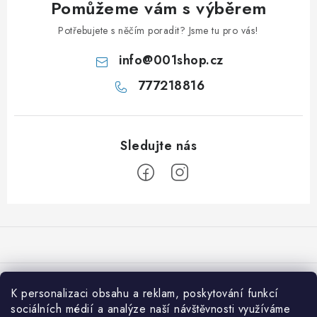
Pomůžeme vám s výběrem
Potřebujete s něčím poradit? Jsme tu pro vás!
info
@
001shop.cz
777218816
Z
á
p
a
Přijímáme online platby
t
K personalizaci obsahu a reklam, poskytování funkcí
í
sociálních médií a analýze naší návštěvnosti využíváme