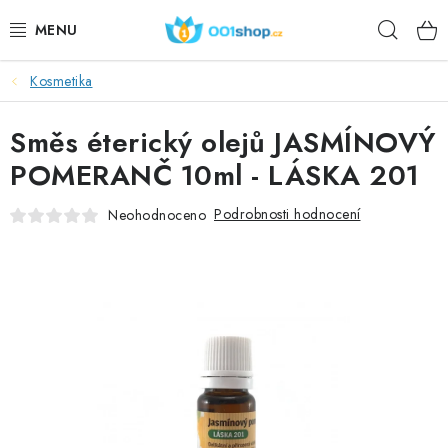
Přejít
Hleda
na
obsah
Kosmetika
DOPLŇKY STRAVY
Směs éterický olejů JASMÍNOVÝ
KOSMETIKA
POMERANČ 10ml - LÁSKA 201
SPORT
Podrobnosti hodnocení
Neohodnoceno
POTRAVINY
TÉMATA
AKCE
DÁRKY