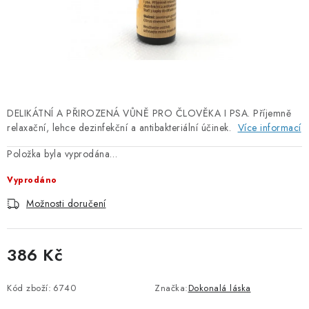
PORADNA
ZNAČKY
Jak nakupovat
Obchodní podmínky
Podmínky ochrany osobních údajů
Kontakty
DELIKÁTNÍ A PŘIROZENÁ VŮNĚ PRO ČLOVĚKA I PSA. Příjemně
Natural Health Store
Slovník pojmů
Mapa serveru
relaxační, lehce dezinfekční a antibakteriální účinek.
Více informací
Moje objednávka
Položka byla vyprodána…
Vyprodáno
Možnosti doručení
386 Kč
Měrná cena:
Kód zboží:
6740
Značka:
Dokonalá láska