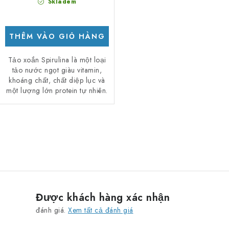
Skladem
THÊM VÀO GIỎ HÀNG
Tảo xoắn Spirulina là một loại
tảo nước ngọt giàu vitamin,
khoáng chất, chất diệp lục và
một lượng lớn protein tự nhiên.
D
a
n
h
s
Được khách hàng xác nhận
á
đánh giá.
Xem tất cả đánh giá
c
h