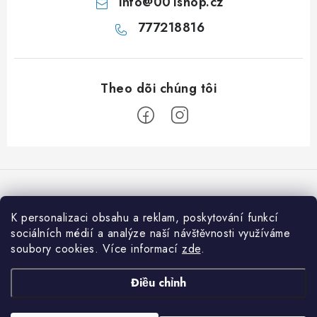
info
@
001shop.cz
777218816
C
h
â
n
K personalizaci obsahu a reklam, poskytování funkcí
Chúng tôi chấp nhận thanh toán trực tuyến
t
sociálních médií a analýze naší návštěvnosti využíváme
soubory cookies. Více informací
zde
.
r
a
Informace pro vás
Điều chỉnh
n
Jak nakupovat
g