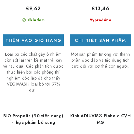
€9,62
€13,46
Skladem
Vyprodáno
THÊM VÀO GIỎ HÀNG
CHI TIẾT SẢN PHẨM
Loại bỏ các chất gây ô nhiễm
Một sản phẩm từ ong với thành
còn sót lại trên bề mặt trái cây
phần độc đáo và tác dụng tích
và rau quả. Các phân tích được
cực đối với cơ thể con người.
thực hiện bởi các phòng thí
nghiệm độc lập đã cho thấy
VEGIWASH loại bỏ tới 97%
dư...
BIO Propolis (90 viên nang)
Kính ADIUVIS® Pinhole CVH
- thực phẩm bổ sung
MG