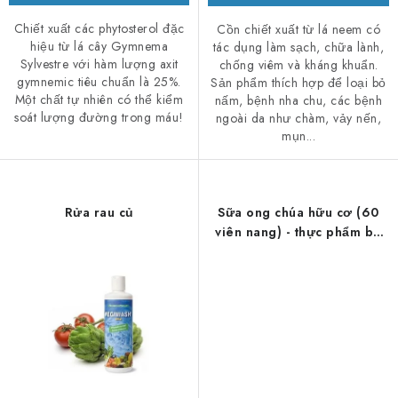
Chiết xuất các phytosterol đặc
Cồn chiết xuất từ ​​lá neem có
hiệu từ lá cây Gymnema
tác dụng làm sạch, chữa lành,
Sylvestre với hàm lượng axit
chống viêm và kháng khuẩn.
gymnemic tiêu chuẩn là 25%.
Sản phẩm thích hợp để loại bỏ
Một chất tự nhiên có thể kiểm
nấm, bệnh nha chu, các bệnh
soát lượng đường trong máu!
ngoài da như chàm, vảy nến,
mụn...
Rửa rau củ
Sữa ong chúa hữu cơ (60
viên nang) - thực phẩm bổ
sung