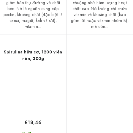
giảm hấp thụ đường và chất
chuộng nhờ hàm lượng hoạt
béo. Nó là nguồn cung cấp
chất cao. Nó không chỉ chứa
pectin, khoáng chất (đặc biệt là
vitamin và khoáng chất (bao
canxi, magiê, kali và sắt),
gồm iốt hoặc vitamin nhóm B),
vitamin...
mà còn...
Spirulina hữu cơ, 1200 viên
nén, 300g
€18,46