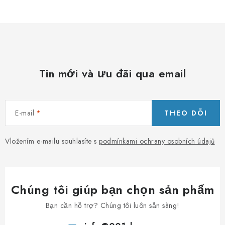
c
á
c
t
ù
Tin mới và ưu đãi qua email
y
c
h
E-mail
THEO DÕI
ỉ
n
h
Vložením e-mailu souhlasíte s
podmínkami ochrany osobních údajů
Chúng tôi giúp bạn chọn sản phẩm
Bạn cần hỗ trợ? Chúng tôi luôn sẵn sàng!