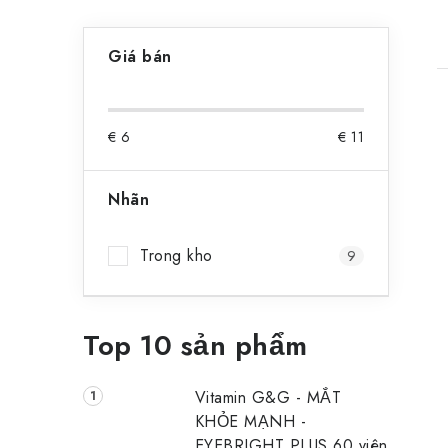
T
Giá bán
h
a
€
6
€
11
n
h
Nhãn
b
Trong kho
9
ê
n
Top 10 sản phẩm
Vitamin G&G - MẮT
KHỎE MẠNH -
EYEBRIGHT PLUS 60 viên