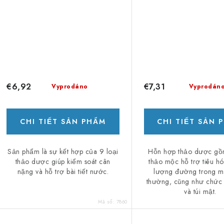
€6,92
€7,31
Vyprodáno
Vyprodán
CHI TIẾT SẢN PHẨM
CHI TIẾT SẢN 
Sản phẩm là sự kết hợp của 9 loại
Hỗn hợp thảo dược gồm
thảo dược giúp kiểm soát cân
thảo mộc hỗ trợ tiêu hóa
nặng và hỗ trợ bài tiết nước.
lượng đường trong m
thường, cũng như chức
và túi mật.
Mã số:
7860