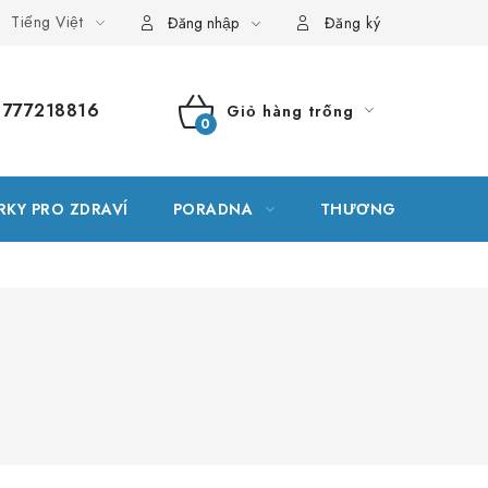
Tiếng Việt
g thuật ngữ
Vị trí
Đơn hàng của tôi
Đăng nhập
Đăng ký
777218816
Giỏ hàng trống
GIỎ
HÀNG
RKY PRO ZDRAVÍ
PORADNA
THƯƠNG HIỆU