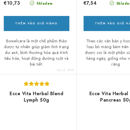
ả
p
€10,73
€7,54
Skladem
Sklade
n
h
p
ẩ
THÊM VÀO GIỎ HÀNG
THÊM VÀO GIỎ 
h
m
Bowelcare là một chế phẩm thảo
Theo các văn bản y học
ẩ
dược tự nhiên giúp giảm tình trạng
loại bỏ mảng bám trên 
dư axit, bình thường hóa quá trình
được coi là một phần củ
m
tiêu hóa, hoạt động đường ruột và
hàng ngày, giống như 
bài tiết.
răng.
Mã số:
4975
Ecce Vita Herbal Blend
Ecce Vita Herbal
Lymph 50g
Pancreas 50