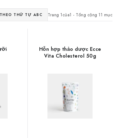
Trang
1
của
1
- Tổng cộng
11
mục
THEO THỨ TỰ ABC
ưỡi
Hỗn hợp thảo dược Ecce
Vita Cholesterol 50g