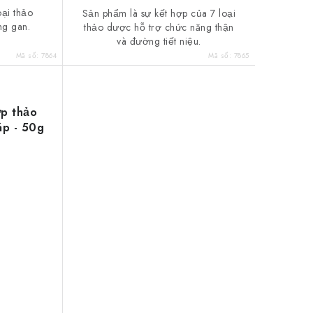
ại thảo
Sản phẩm là sự kết hợp của 7 loại
ng gan.
thảo dược hỗ trợ chức năng thận
và đường tiết niệu.
Mã số:
7864
Mã số:
7865
ợp thảo
áp - 50g