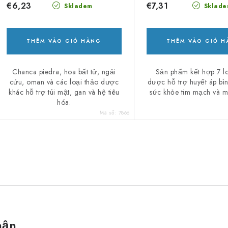
€6,23
€7,31
Skladem
Sklade
THÊM VÀO GIỎ HÀNG
THÊM VÀO GIỎ 
Chanca piedra, hoa bất tử, ngải
Sản phẩm kết hợp 7 lo
cứu, oman và các loại thảo dược
dược hỗ trợ huyết áp bì
khác hỗ trợ túi mật, gan và hệ tiêu
sức khỏe tim mạch và 
hóa.
Mã số:
7866
D
a
n
h
hận
s