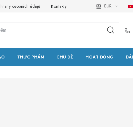
EUR
hrany osobních údajů
Kontakty
Natural Health Store
Bản
AO
THỰC PHẨM
CHỦ ĐỀ
HOẠT ĐỘNG
DÁ