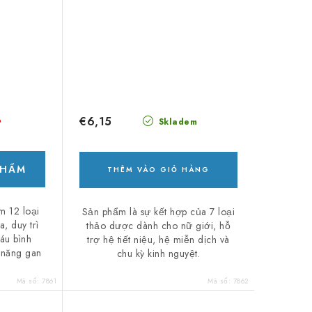
€6,15
o
Skladem
PHẨM
THÊM VÀO GIỎ HÀNG
 12 loại
Sản phẩm là sự kết hợp của 7 loại
, duy trì
thảo dược dành cho nữ giới, hỗ
áu bình
trợ hệ tiết niệu, hệ miễn dịch và
 năng gan
chu kỳ kinh nguyệt.
Mã số:
7861
Mã số:
7862