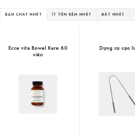
P
BÁN CHẠY NHẤT
ÍT TỐN KÉM NHẤT
ĐẮT NHẤT
h
D
â
a
n
Ecce vita Bowel Kare 60
Dụng cụ cạo l
n
viên
l
h
o
s
ạ
á
i
c
s
h
ả
s
n