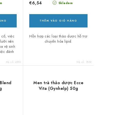
€6,54
m
Skladem
HÀNG
THÊM VÀO GIỎ HÀNG
 cổ, việc
Hỗn hợp các loại thảo dược hỗ trợ
lưỡi nên
chuyển hóa lipid.
a vệ sinh
việc đánh
Mã số:
4990
Mã số:
7859
 Blend
Men trà thảo dược Ecce
g
Vita (Gynhelp) 50g