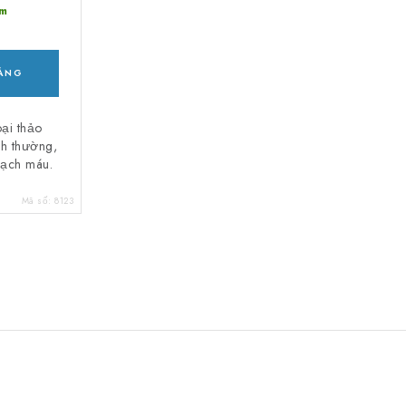
m
HÀNG
ại thảo
nh thường,
mạch máu.
Mã số:
8123