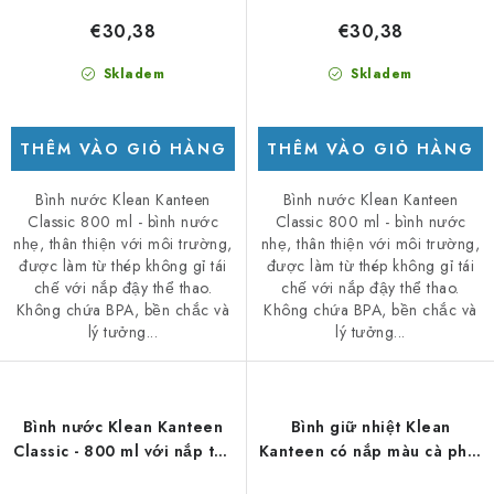
€30,38
€30,38
Skladem
Skladem
THÊM VÀO GIỎ HÀNG
THÊM VÀO GIỎ HÀNG
Bình nước Klean Kanteen
Bình nước Klean Kanteen
Classic 800 ml - bình nước
Classic 800 ml - bình nước
nhẹ, thân thiện với môi trường,
nhẹ, thân thiện với môi trường,
được làm từ thép không gỉ tái
được làm từ thép không gỉ tái
chế với nắp đậy thể thao.
chế với nắp đậy thể thao.
Không chứa BPA, bền chắc và
Không chứa BPA, bền chắc và
lý tưởng...
lý tưởng...
Bình nước Klean Kanteen
Bình giữ nhiệt Klean
Classic - 800 ml với nắp thể
Kanteen có nắp màu cà phê,
thao - màu xanh lá cây
màu xanh lá cây, 355 ml