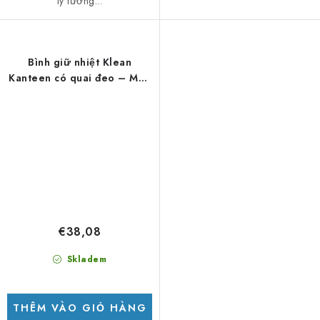
lý tưởng...
Bình giữ nhiệt Klean
Kanteen có quai đeo – Màu
Iceberg, 591 ml
€38,08
Skladem
THÊM VÀO GIỎ HÀNG