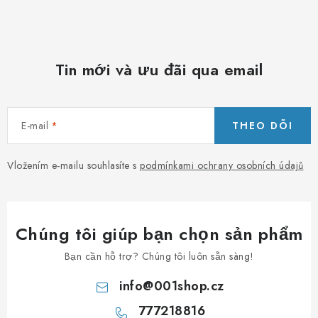
á
c
t
ù
Tin mới và ưu đãi qua email
y
c
h
E-mail
THEO DÕI
ỉ
n
h
Vložením e-mailu souhlasíte s
podmínkami ochrany osobních údajů
Chúng tôi giúp bạn chọn sản phẩm
Bạn cần hỗ trợ? Chúng tôi luôn sẵn sàng!
info
@
001shop.cz
777218816