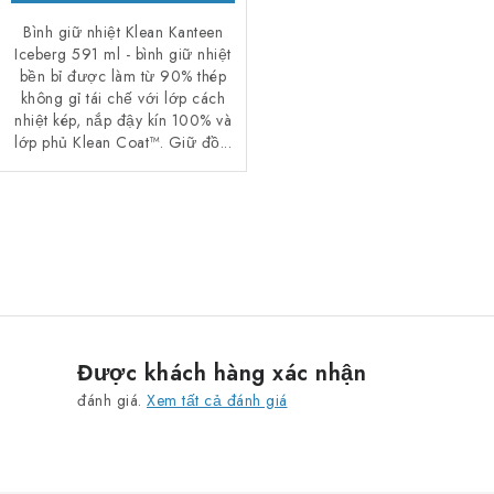
Bình giữ nhiệt Klean Kanteen
Iceberg 591 ml - bình giữ nhiệt
bền bỉ được làm từ 90% thép
không gỉ tái chế với lớp cách
nhiệt kép, nắp đậy kín 100% và
lớp phủ Klean Coat™. Giữ đồ...
D
a
n
h
s
Được khách hàng xác nhận
á
đánh giá.
Xem tất cả đánh giá
c
h
c