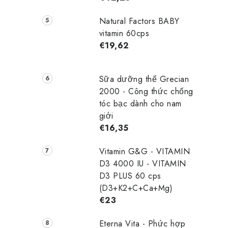
Natural Factors BABY
vitamin 60cps
€19,62
t
Sữa dưỡng thể Grecian
2000 - Công thức chống
tóc bạc dành cho nam
giới
€16,35
Vitamin G&G - VITAMIN
ỉ
D3 4000 IU - VITAMIN
D3 PLUS 60 cps
(D3+K2+C+Ca+Mg)
€23
Eterna Vita - Phức hợp