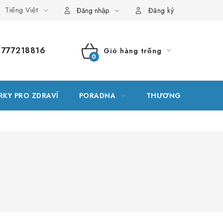
Tiếng Việt
g thuật ngữ
Vị trí
Đơn hàng của tôi
Đăng nhập
Đăng ký
777218816
Giỏ hàng trống
GIỎ
HÀNG
RKY PRO ZDRAVÍ
PORADNA
THƯƠNG HIỆU