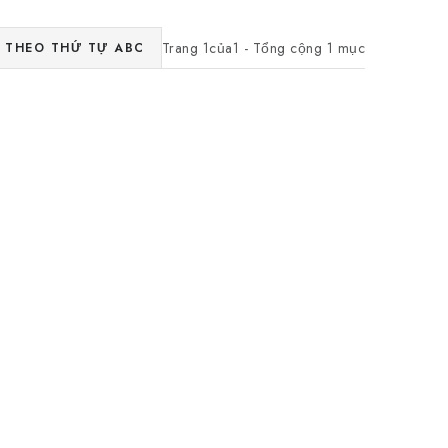
Trang
1
của
1
- Tổng cộng
1
mục
THEO THỨ TỰ ABC