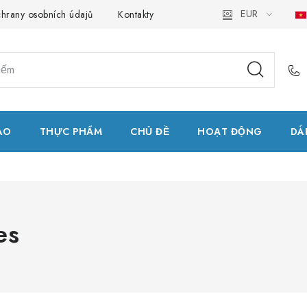
EUR
hrany osobních údajů
Kontakty
Natural Health Store
Bản
AO
THỰC PHẨM
CHỦ ĐỀ
HOẠT ĐỘNG
DÁ
es