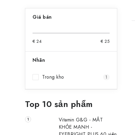
T
Giá bán
h
a
€
24
€
25
n
h
Nhãn
b
Trong kho
1
ê
n
Top 10 sản phẩm
Vitamin G&G - MẮT
KHỎE MẠNH -
EYEBRIGHT PLUS 60 viên