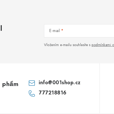
l
E-mail
Vložením e-mailu souhlasíte s
podmínkami o
info
@
001shop.cz
n phẩm
777218816