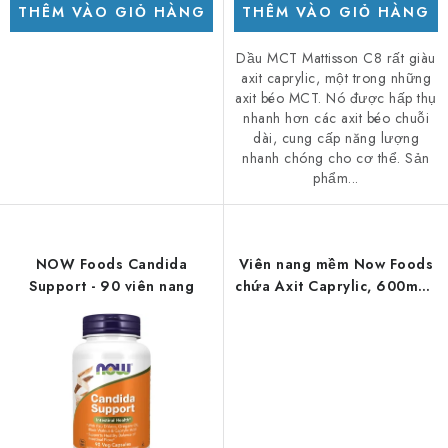
THÊM VÀO GIỎ HÀNG
THÊM VÀO GIỎ HÀNG
Dầu MCT Mattisson C8 rất giàu
axit caprylic, một trong những
axit béo MCT. Nó được hấp thụ
nhanh hơn các axit béo chuỗi
dài, cung cấp năng lượng
nhanh chóng cho cơ thể. Sản
phẩm...
NOW Foods Candida
Viên nang mềm Now Foods
Support - 90 viên nang
chứa Axit Caprylic, 600mg -
100 viên.