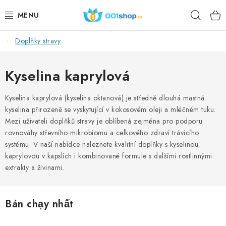
Chuyển
Tìm
qua
phần
kiếm
nội
Doplňky stravy
DOPLŇKY STRAVY
dung
MỸ PHẨM
Kyselina kaprylová
THỂ THAO
Kyselina kaprylová (kyselina oktanová) je středně dlouhá mastná
kyselina přirozeně se vyskytující v kokosovém oleji a mléčném tuku.
Mezi uživateli doplňků stravy je oblíbená zejména pro podporu
THỰC PHẨM
rovnováhy střevního mikrobiomu a celkového zdraví trávicího
systému. V naší nabídce naleznete kvalitní doplňky s kyselinou
CHỦ ĐỀ
kaprylovou v kapslích i kombinované formule s dalšími rostlinnými
extrakty a živinami.
HOẠT ĐỘNG
DÁRKY PRO ZDRAVÍ
Bán chạy nhất