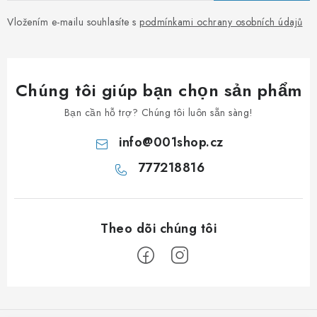
Vložením e-mailu souhlasíte s
podmínkami ochrany osobních údajů
Chúng tôi giúp bạn chọn sản phẩm
Bạn cần hỗ trợ? Chúng tôi luôn sẵn sàng!
info
@
001shop.cz
777218816
C
h