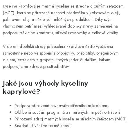
s
Kyselina kaprylová je mastná kyselina se středně dlouhým řetězcem
á
(MCT), která se přirozeně nachází především v kokosovém oleji,
c
palmovém oleji a některých mléčných produktech. Díky svým
h
vlastnostem patří mezi vyhledávané doplňky stravy zaměřené na
c
podporu trávicího komfortu, střevní rovnováhy a celkové vitality.
á
c
V oblasti doplňků stravy je kyselina kaprylová často využívána
samostatně nebo ve spojení s probiotiky, prebiotiky, oreganovým
t
olejem, extraktem z grapefruitových jader či dalšími látkami
ù
podporujícími zdravé prostředí střev.
y
c
Jaké jsou výhody kyseliny
h
kaprylové?
ỉ
n
Podpora přirozené rovnováhy střevního mikrobiomu
h
Oblíbená součást programů zaměřených na péči o trávení
Přirozený zdroj mastných kyselin se středním řetězcem (MCT)
Snadné užívání ve formě kapslí