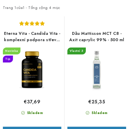
n
â
h
n
Trang
1
của
1
- Tổng cộng
4
mục
s
l
á
o
c
ạ
Eterna Vita - Candida Vita -
Dầu Mattisson MCT C8 -
h
i
komplexní podpora střevní
Axit caprylic 99% - 500 ml
rovnováhy 60 kapslí
s
s
Novinka
Vlastní 3
ả
ả
Tip
n
n
p
p
h
h
ẩ
ẩ
m
m
€37,69
€25,35
Skladem
Skladem