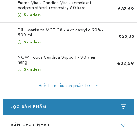
PORADNA
Eterna Vita - Candida Vita - komplexní
podpora střevní rovnováhy 60 kapslí
€37,69
Skladem
THƯƠNG HIỆU
Dầu Mattisson MCT C8 - Axit caprylic 99% -
Jak nakupovat
Obchodní podmínky
500 ml
€25,35
Skladem
Podmínky ochrany osobních údajů
Kontakty
Natural Health Store
Bảng thuật ngữ
Vị trí
NOW Foods Candida Support - 90 viên
Đơn hàng của tôi
nang
€22,69
Skladem
Hiển thị nhiều sản phẩm hơn
LỌC SẢN PHẨM
D
P
BÁN CHẠY NHẤT
a
h