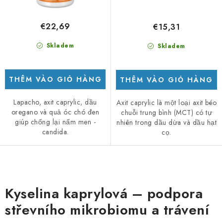
€22,69
€15,31
Skladem
Skladem
THÊM VÀO GIỎ HÀNG
THÊM VÀO GIỎ HÀNG
Lapacho, axit caprylic, dầu
Axit caprylic là một loại axit béo
oregano và quả óc chó đen
chuỗi trung bình (MCT) có tự
giúp chống lại nấm men -
nhiên trong dầu dừa và dầu hạt
candida.
cọ.
D
a
Kyselina kaprylová – podpora
n
střevního mikrobiomu a trávení
h