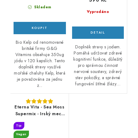
Skladem
Vyprodáno
Bio Kelp od renomované
Doplněk stravy s jodem.
britské firmy G&G
Pomáhá udržovat zdravé
Vitamins obsahuje 350ug
kognitivní funkce, důležitý
jódu v 120 kapslích. Tento
pro správnou činnost
doplněk stravy využívá
nervové soustavy, zdravý
mořské chaluhy Kelp, která
stav pokožky, a správné
je považována za jednu
fungování štítné žlázy....
z...
Eterna Vita - Sea Moss
Supermix - Irský mech
Supermix - 60 kapslí
Tip
Vegan