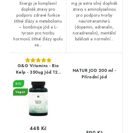
Energy je komplexní
mg je extra silný doplněk
doplněk stravy pro
stravy s aminokyselinou
podporu zdravé funkce
pro podporu tvorby
štítné žlázy a metabolismu
neurotransmiterů
– kombinuje jód a L-
(dopamin, adrenalin,
tyrosin pro tvorbu
noradrenalin), mentální
hormonů štítné žlázy spolu
bdělosti a normální...
se...
G&G Vitamins - Bio
NATUR JOD 200 ml -
Kelp - 350ug Jód 120
Přírodní jód
cps
BIO
Vegan
448 Kč
590 Kč