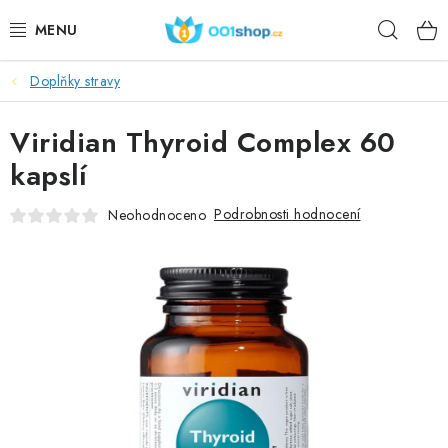
Přejít
Hleda
na
obsah
Doplňky stravy
DOPLŇKY STRAVY
Viridian Thyroid Complex 60
KOSMETIKA
kapslí
SPORT
Podrobnosti hodnocení
Neohodnoceno
POTRAVINY
TÉMATA
AKCE
DÁRKY