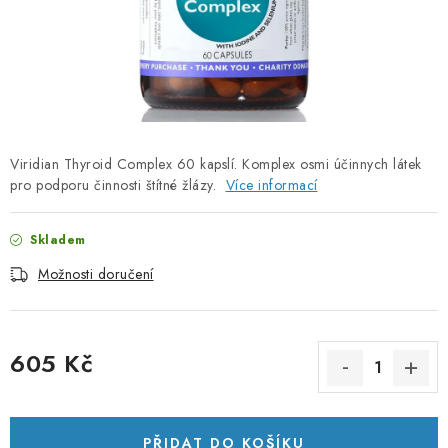
PORADNA
ZNAČKY
Jak nakupovat
Obchodní podmínky
Podmínky ochrany osobních údajů
Kontakty
Viridian Thyroid Complex 60 kapslí. Komplex osmi účinnych látek
Natural Health Store
Slovník pojmů
Mapa serveru
pro podporu činnosti štítné žlázy.
Více informací
Moje objednávka
Skladem
Možnosti doručení
605 Kč
Měrná cena:
PŘIDAT DO KOŠÍKU