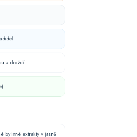
adidel
obu a droždí
e)
bylinné extrakty v jasně