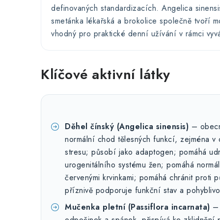
definovaných standardizacích. Angelica sinensi
smetánka lékařská a brokolice společně tvoří m
vhodný pro praktické denní užívání v rámci vyv
Klíčové aktivní látky
Děhel čínský (Angelica sinensis)
– obecně
normální chod tělesných funkcí, zejména 
stresu; působí jako adaptogen; pomáhá udr
urogenitálního systému žen; pomáhá normáln
červenými krvinkami; pomáhá chránit proti p
příznivě podporuje funkční stav a pohyblivo
Mučenka pletní (Passiflora incarnata)
– 
odpočinek a spánek, přispívá ke zklidnění p