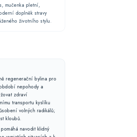
s, mučenka pletní,
oderní doplněk stravy
áženého životního stylu.
 regenerační bylina pro
v období nepohody a
žovat zdraví
ímu transportu kyslíku
ůsobení volných radikálů;
st kloubů.
pomáhá navodit klidný
o vypjatých situacích a k