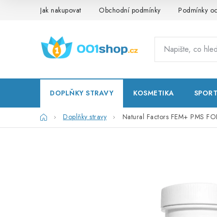
Přejít
Jak nakupovat
Obchodní podmínky
Podmínky oc
na
obsah
DOPLŇKY STRAVY
KOSMETIKA
SPOR
Domů
Doplňky stravy
Natural Factors FEM+ PMS F