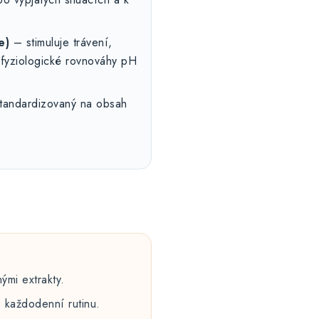
e)
– stimuluje trávení,
í fyziologické rovnováhy pH
tandardizovaný na obsah
ými extrakty.
 každodenní rutinu.