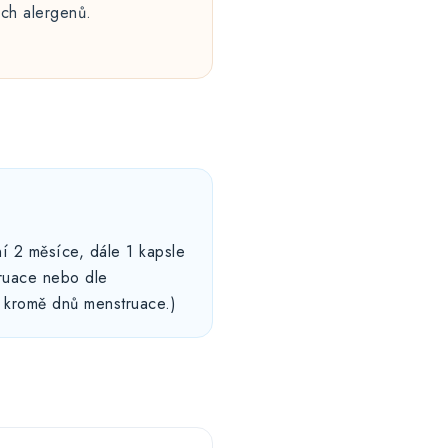
ých alergenů.
ní 2 měsíce, dále 1 kapsle
ruace nebo dle
, kromě dnů menstruace.)