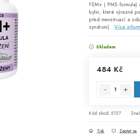
FEM+ ( PMS formula) o
bylin, které výrazně 
před menstruací a ods
syndrom).
Více infor
Skladem
484 Kč
Měrná cena:
Kód zboží:
5727
Zna
Tisk
Zeptat se