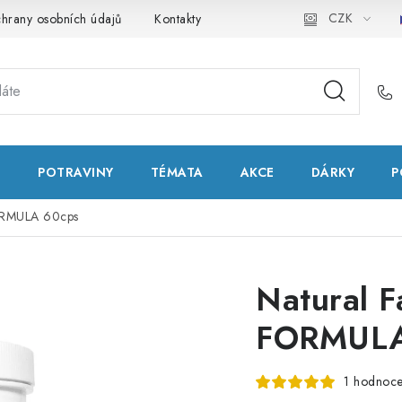
CZK
hrany osobních údajů
Kontakty
Natural Health Store
Slo
T
POTRAVINY
TÉMATA
AKCE
DÁRKY
P
ORMULA 60cps
Natural 
FORMULA
1 hodnoce