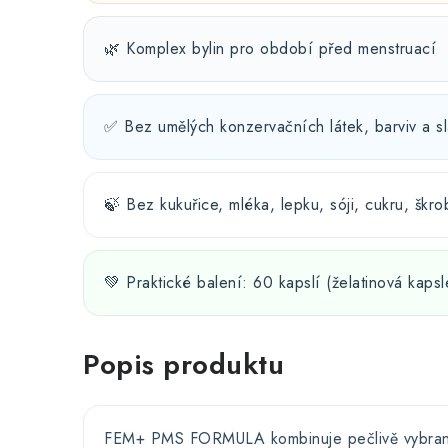
🌿 Komplex bylin pro období před menstruací
✅ Bez umělých konzervačních látek, barviv a sl
🍃 Bez kukuřice, mléka, lepku, sóji, cukru, škr
💚 Praktické balení: 60 kapslí (želatinová kapsl
Popis produktu
FEM+ PMS FORMULA kombinuje pečlivě vybrané 