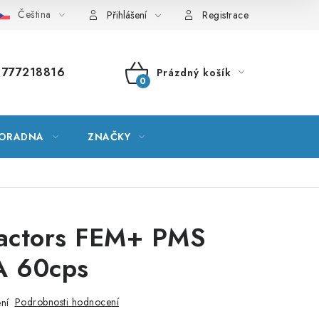
Čeština
vník pojmů
Mapa serveru
Moje objednávka
Přihlášení
Registrace
777218816
Prázdný košík
NÁKUPNÍ
KOŠÍK
ORADNA
ZNAČKY
Factors FEM+ PMS
 60cps
Podrobnosti hodnocení
ní